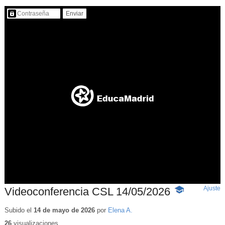
Contenido protegido…
Ajuste
d
Videoconferencia CSL 14/05/2026
-
p
Contenido
educativo
Subido el
14 de mayo de 2026
por
Elena A.
26
visualizaciones