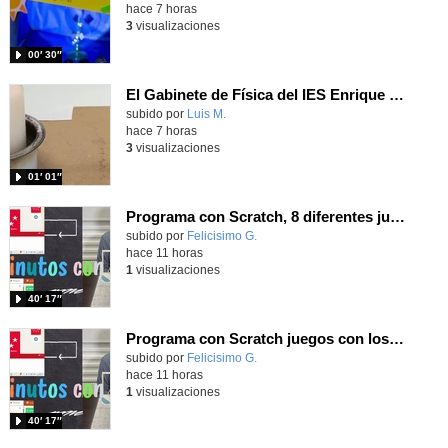
hace 7 horas
3
visualizaciones
00′ 30″
El Gabinete de Física del IES Enrique Tierno Galván de Parla (Curso 25-26)
Contenido educativo.
subido por
Luis M.
-
hace 7 horas
3
visualizaciones
01′ 01″
Programa con Scratch, 8 diferentes juegos para vivir la emoción de los partidos de España en el mundial 2026
Contenido educativo.
subido por
Felicisimo G.
-
hace 11 horas
1
visualizaciones
40′ 17″
Programa con Scratch juegos con los partidos del mundial 2026 ganados por España
Contenido educativo.
subido por
Felicisimo G.
-
hace 11 horas
1
visualizaciones
40′ 17″