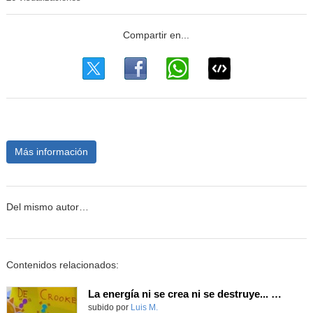
Más información
Del mismo autor…
Contenidos relacionados:
La energía ni se crea ni se destruye... ¡se experimenta! El Tierno en la Feria Madrid es Ciencia 2026
Contenido educativo.
subido por
Luis M.
-