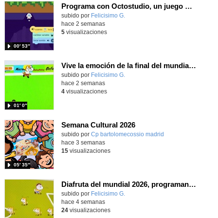
Programa con Octostudio, un juego moviendo la tablet para ganar con España, el mundial 2026
Contenido educativo.
subido por
Felicisimo G.
-
hace 2 semanas
5
visualizaciones
00′ 53″
Vive la emoción de la final del mundial 2026, programando con Scratch un juego de toques.
Contenido educativo.
subido por
Felicisimo G.
-
hace 2 semanas
4
visualizaciones
01′ 0″
Semana Cultural 2026
Contenido educativo.
subido por
Cp bartolomecossio madrid
-
hace 3 semanas
15
visualizaciones
05′ 35″
Diafruta del mundial 2026, programando con Scratch un juego de regates para el partido España contra Portugal
Contenido educativo.
subido por
Felicisimo G.
-
hace 4 semanas
24
visualizaciones