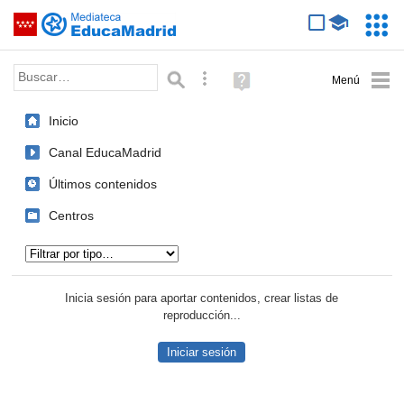
Mediateca de EducaMadrid
Saltar navegación
Servic
Educa
Palabra o frase:
Búsqueda avanzada
Ayuda
(en
ventana
Inicio
nueva)
Canal EducaMadrid
Últimos contenidos
Centros
Tipo de contenido:
Inicia sesión para aportar contenidos, crear listas de
reproducción...
Iniciar sesión