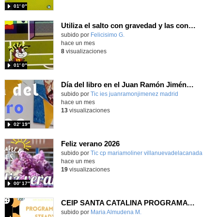
01′ 0″
Utiliza el salto con gravedad y las condiciones programando con Scratch para entrenar los saques de esquina para el partido contra Austria de la Selección
Contenido educativo.
subido por
Felicisimo G.
-
hace un mes
8
visualizaciones
01′ 0″
Día del libro en el Juan Ramón Jiménez 2026
Contenido educativo.
subido por
Tic ies juanramonjimenez madrid
-
hace un mes
13
visualizaciones
02′ 19″
Feliz verano 2026
subido por
Tic cp mariamoliner villanuevadelacanada
-
hace un mes
19
visualizaciones
00′ 17″
CEIP SANTA CATALINA PROGRAMA READY, STEADY, GO! 2025-26
Contenido educativo.
subido por
Maria Almudena M.
-