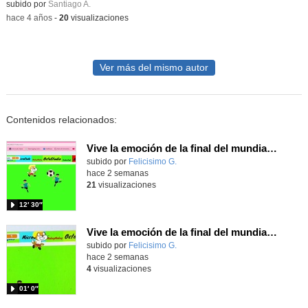
subido por
Santiago A.
-
hace 4 años
-
20
visualizaciones
Ver más del mismo autor
Contenidos relacionados:
Vive la emoción de la final del mundial programando con Scratch, un juego de toques y esquivar contrarios
Contenido educativo.
subido por
Felicisimo G.
-
hace 2 semanas
21
visualizaciones
12′ 30″
Vive la emoción de la final del mundial 2026, programando con Scratch un juego de toques.
Contenido educativo.
subido por
Felicisimo G.
-
hace 2 semanas
4
visualizaciones
01′ 0″