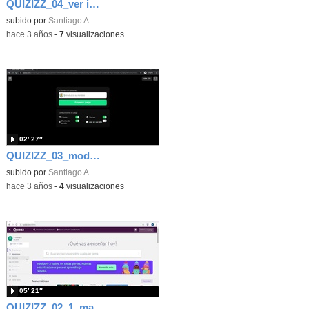
QUIZIZZ_04_ver informes
subido por
Santiago A.
-
hace 3 años
-
7
visualizaciones
02′ 27″
QUIZIZZ_03_modo juego
subido por
Santiago A.
-
hace 3 años
-
4
visualizaciones
05′ 21″
QUIZIZZ_02_1_mandar cuestionario y asignar a curso (version código)