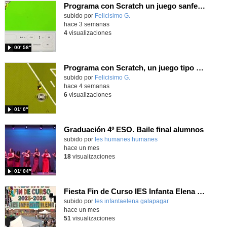
Programa con Scratch un juego sanferminero con Mikel Merino evitando toros y dando toques al balón.
Contenido educativo.
subido por
Felicisimo G.
-
hace 3 semanas
4
visualizaciones
00′ 58″
Programa con Scratch, un juego tipo frontón para vivir los cuartos de final contra Bélgica
Contenido educativo.
subido por
Felicisimo G.
-
hace 4 semanas
6
visualizaciones
01′ 0″
Graduación 4º ESO. Baile final alumnos
subido por
Ies humanes humanes
-
hace un mes
18
visualizaciones
01′ 04″
Fiesta Fin de Curso IES Infanta Elena 2025-2026
subido por
Ies infantaelena galapagar
-
hace un mes
51
visualizaciones