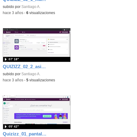
subido por
Santiago A.
-
hace 3 años
-
6
visualizaciones
07′ 18″
QUIZIZZ_02_2_asignar cuestionario a cada grupo (version enlace)
subido por
Santiago A.
-
hace 3 años
-
5
visualizaciones
05′ 42″
Quizizz_01_pantalla principal y crear cuestionario