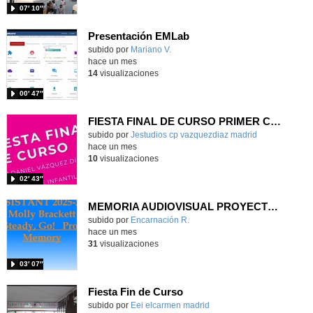
07′ 10″
Presentación EMLab
subido por
Mariano V.
-
hace un mes
14
visualizaciones
00′ 47″
FIESTA FINAL DE CURSO PRIMER CICLO DE INFANTIL 2026
Contenido educativo.
subido por
Jestudios cp vazquezdiaz madrid
-
hace un mes
10
visualizaciones
02′ 43″
MEMORIA AUDIOVISUAL PROYECTO READY, STEADY, GO CEIP LA LATINA
Contenido educativo.
subido por
Encarnación R.
-
hace un mes
31
visualizaciones
03′ 07″
Fiesta Fin de Curso
subido por
Eei elcarmen madrid
-