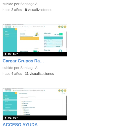
subido por
Santiago A.
-
hace 3 años
-
8
visualizaciones
00′ 53″
Cargar Grupos Raíces
subido por
Santiago A.
-
hace 4 años
-
11
visualizaciones
01′ 03″
ACCESO AYUDA RAÍCES