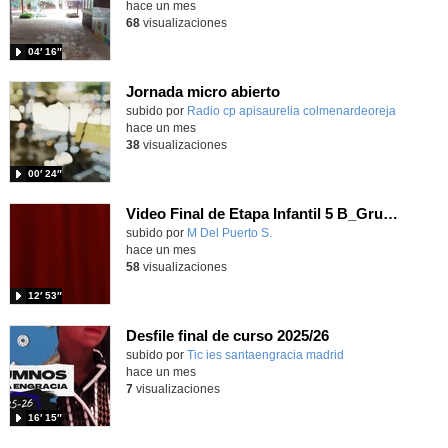
hace un mes
68
visualizaciones
04′ 16″
Jornada micro abierto
Contenido educativo.
subido por
Radio cp apisaurelia colmenardeoreja
-
hace un mes
38
visualizaciones
00′ 24″
Video Final de Etapa Infantil 5 B_Grupo de los Búhos
Contenido educativo.
subido por
M Del Puerto S.
-
hace un mes
58
visualizaciones
12′ 53″
Desfile final de curso 2025/26
subido por
Tic ies santaengracia madrid
-
hace un mes
7
visualizaciones
16′ 15″