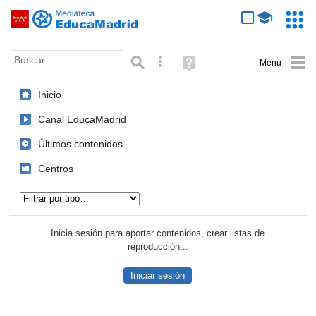
Mediateca de EducaMadrid
Saltar navegación
Servic
Educa
Palabra o frase:
Búsqueda avanzada
Ayuda
(en
ventana
Inicio
nueva)
Canal EducaMadrid
Últimos contenidos
Centros
Tipo de contenido:
Inicia sesión para aportar contenidos, crear listas de
reproducción...
Iniciar sesión