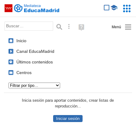
Mediateca de EducaMadrid
Saltar navegación
Servic
Educa
Palabra o frase:
Búsqueda avanzada
Ayuda
(en
ventana
Inicio
nueva)
Canal EducaMadrid
Últimos contenidos
Centros
Tipo de contenido:
Inicia sesión para aportar contenidos, crear listas de
reproducción...
Iniciar sesión