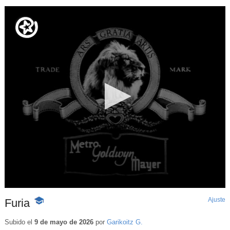
Ajuste
d
Furia
-
p
Contenido
educativo
Subido el
9 de mayo de 2026
por
Garikoitz G.