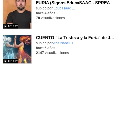
FURIA (Signos EducaSAAC - SPREADTHESIGN)
Contenido educativo.
subido por
Educasaac E.
-
hace 4 años
78
visualizaciones
00′ 03″
CUENTO "La Tristeza y la Furia" de Jorge Bucay
subido por
Ana Isabel D.
-
hace 6 años
2147
visualizaciones
03′ 10″