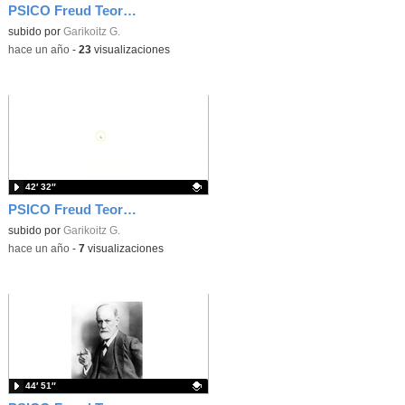
PSICO Freud Teoría 3
Contenido educativo.
subido por
Garikoitz G.
-
hace un año
-
23
visualizaciones
42′ 32″
PSICO Freud Teoría 2
Contenido educativo.
subido por
Garikoitz G.
-
hace un año
-
7
visualizaciones
44′ 51″