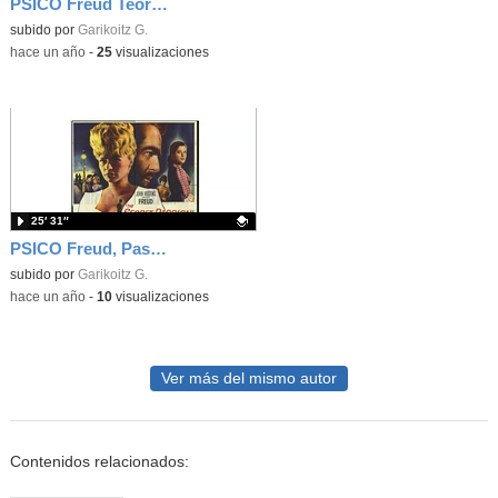
PSICO Freud Teoría 1
Contenido educativo.
subido por
Garikoitz G.
-
hace un año
-
25
visualizaciones
25′ 31″
PSICO Freud, Pasión secreta 3
Contenido educativo.
subido por
Garikoitz G.
-
hace un año
-
10
visualizaciones
Ver más del mismo autor
Contenidos relacionados: