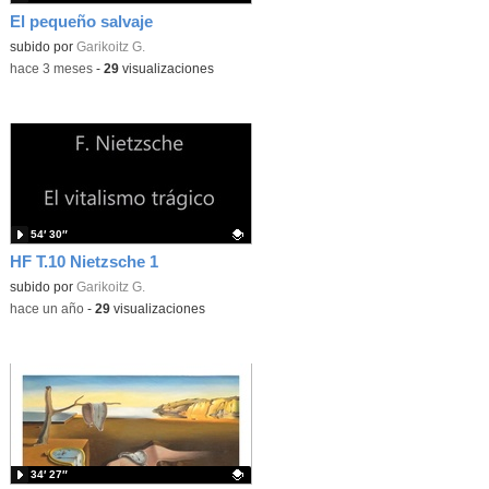
El pequeño salvaje
Contenido educativo.
subido por
Garikoitz G.
-
hace 3 meses
-
29
visualizaciones
54′ 30″
HF T.10 Nietzsche 1
Contenido educativo.
subido por
Garikoitz G.
-
hace un año
-
29
visualizaciones
34′ 27″