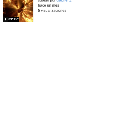
Contenido educativo.
subido por
Gabriel Z.
-
hace un mes
5
visualizaciones
03′ 15″