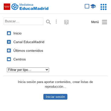
Mediateca de EducaMadrid
Saltar navegación
Servic
Educa
Palabra o frase:
Búsqueda avanzada
Ayuda
(en
ventana
Inicio
nueva)
Canal EducaMadrid
Últimos contenidos
Centros
Tipo de contenido:
Inicia sesión para aportar contenidos, crear listas de
reproducción...
Iniciar sesión