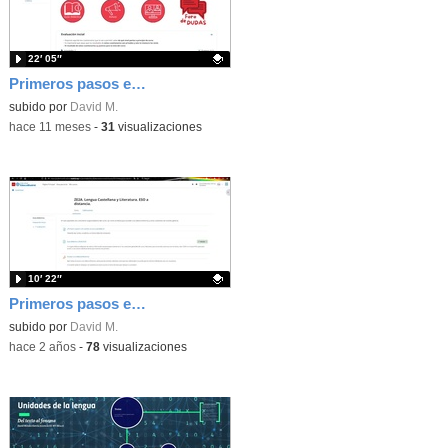
22′ 05″
Primeros pasos en el aula virtual de Lengua Castellana y Literatura de la ESPAD
Contenido educativo.
subido por
David M.
-
hace 11 meses
-
31
visualizaciones
10′ 22″
Primeros pasos en el aula virtual
Contenido educativo.
subido por
David M.
-
hace 2 años
-
78
visualizaciones