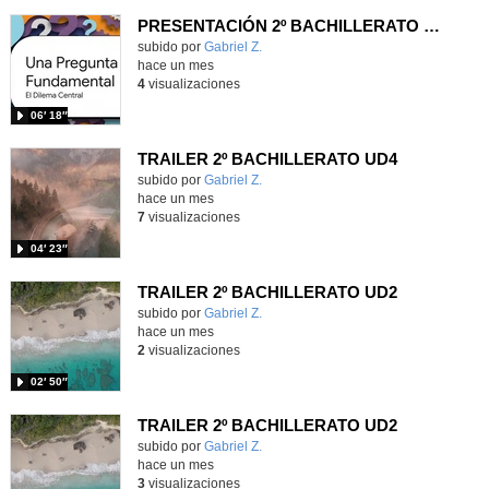
PRESENTACIÓN 2º BACHILLERATO UD3
Contenido educativo.
subido por
Gabriel Z.
-
hace un mes
4
visualizaciones
06′ 18″
TRAILER 2º BACHILLERATO UD4
Contenido educativo.
subido por
Gabriel Z.
-
hace un mes
7
visualizaciones
04′ 23″
TRAILER 2º BACHILLERATO UD2
Contenido educativo.
subido por
Gabriel Z.
-
hace un mes
2
visualizaciones
02′ 50″
TRAILER 2º BACHILLERATO UD2
Contenido educativo.
subido por
Gabriel Z.
-
hace un mes
3
visualizaciones