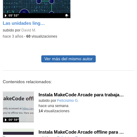
05′ 53″
Las unidades lingüísticas y las disciplinas que las estudian.
Contenido educativo.
subido por
David M.
-
hace 3 años
-
60
visualizaciones
Ver más del mismo autor
Contenidos relacionados:
Instala MakeCode Arcade para trabajar offline en tu tablet, ordenador, Chromebook
Contenido educativo.
subido por
Felicisimo G.
-
hace una semana
14
visualizaciones
00′ 59″
Instala MakeCode Arcade offline para programar grandes juegos sin necesidad de Internet