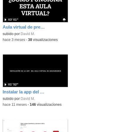
03′ 01″
Aula virtual de preparación del examen de lengua para la selectividad
Contenido educativo.
subido por
David M.
-
hace 3 meses
-
38
visualizaciones
01′ 52″
Instalar la app del Aula Virtual de Educamadrid
subido por
David M.
-
hace 11 meses
-
146
visualizaciones