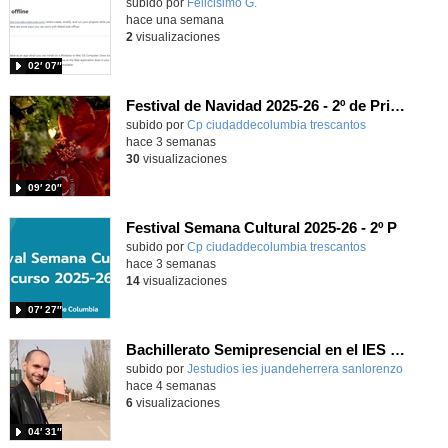
Contenido educativo.
subido por
Felicisimo G.
-
hace una semana
2
visualizaciones
02′ 07″
Festival de Navidad 2025-26 - 2º de Primaria
subido por
Cp ciudaddecolumbia trescantos
-
hace 3 semanas
30
visualizaciones
09′ 20″
Festival Semana Cultural 2025-26 - 2º P
subido por
Cp ciudaddecolumbia trescantos
-
hace 3 semanas
14
visualizaciones
07′ 27″
Bachillerato Semipresencial en el IES Juan de Herrera
subido por
Jestudios ies juandeherrera sanlorenzo
-
hace 4 semanas
6
visualizaciones
04′ 31″