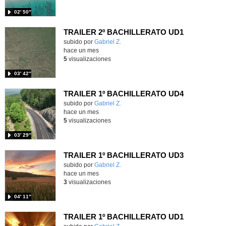
02′ 50″
TRAILER 2º BACHILLERATO UD1
Contenido educativo.
subido por
Gabriel Z.
-
hace un mes
5
visualizaciones
03′ 42″
TRAILER 1º BACHILLERATO UD4
Contenido educativo.
subido por
Gabriel Z.
-
hace un mes
5
visualizaciones
03′ 29″
TRAILER 1º BACHILLERATO UD3
Contenido educativo.
subido por
Gabriel Z.
-
hace un mes
3
visualizaciones
04′ 11″
TRAILER 1º BACHILLERATO UD1