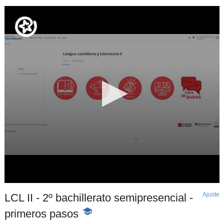
Ajuste
d
LCL II - 2º bachillerato semipresencial -
p
primeros pasos
-
Contenido