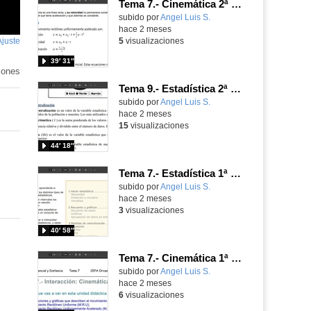
Tema 7.- Cinemática 2ª Sesión 21-05-2026
Contenido educativo.
subido por
Angel Luis S.
-
hace 2 meses
Ajuste
de
5
visualizaciones
pantalla
39′ 31″
iones
Tema 9.- Estadística 2ª Sesión 19-05-2026
Contenido educativo.
subido por
Angel Luis S.
-
hace 2 meses
15
visualizaciones
44′ 18″
Tema 7.- Estadística 1ª Sesión 14-05-2026
Contenido educativo.
subido por
Angel Luis S.
-
hace 2 meses
3
visualizaciones
40′ 58″
Tema 7.- Cinemática 1ª Sesión 14-05-2026
Contenido educativo.
subido por
Angel Luis S.
-
hace 2 meses
6
visualizaciones