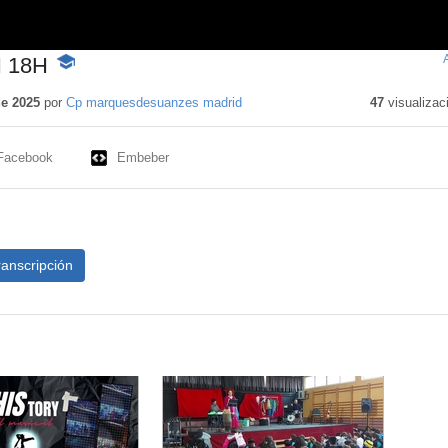
 18H
-
Contenido
educativo
de 2025
por
Cp marquesdesuanzes madrid
47
visualizac
Facebook
Embeber
ranscripción