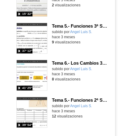
2
visualizaciones
15′ 32″
Tema 5.- Funciones 3ª Sesión 07-05-2026
Contenido educativo.
subido por
Angel Luis S.
-
hace 3 meses
9
visualizaciones
37′ 12″
Tema 6.- Los Cambios 3ª Sesión 07-05-2026
Contenido educativo.
subido por
Angel Luis S.
-
hace 3 meses
8
visualizaciones
41′ 25″
Tema 5.- Funciones 2ª Sesión 30-04-2026
Contenido educativo.
subido por
Angel Luis S.
-
hace 3 meses
12
visualizaciones
39′ 54″