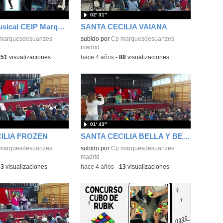
02′ 31″
HIStory - Musical CEIP Marqués de Suanzes
SANTA CECILIA VAIANA
marquesdesuanzes
subido por
Cp marquesdesuanzes
madrid
251
visualizaciones
-
hace 4 años
-
88
visualizaciones
01′ 43″
ILIA FROZEN
SANTA CECILIA BELLA Y BESTIA
marquesdesuanzes
subido por
Cp marquesdesuanzes
madrid
53
visualizaciones
-
hace 4 años
-
13
visualizaciones