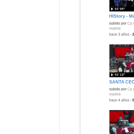
01′ 05″
subido por
Cp 
madrid
-
hace 3 años
-
01′ 13″
SANTA CEC
subido por
Cp 
madrid
-
hace 4 años
-