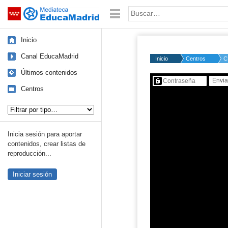
Mediateca de EducaMadrid
Saltar navegación
Palabra o frase:
Inicio
Canal EducaMadrid
Inicio
Centros
C
Últimos contenidos
Contenido protegido…
Centros
Tipo de contenido:
Inicia sesión para aportar
contenidos, crear listas de
reproducción...
Iniciar sesión