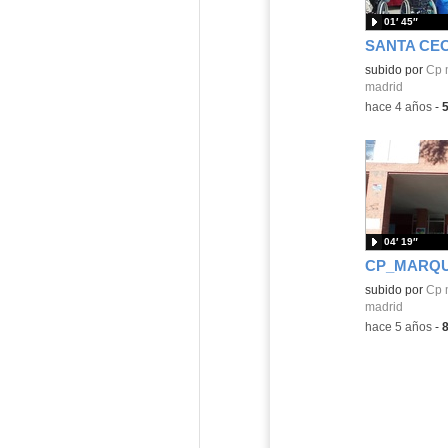
01′ 45″
SANTA CEC
subido por
Cp 
madrid
-
hace 4 años
-
04′ 19″
Contenido educ
subido por
Cp 
madrid
-
hace 5 años
-