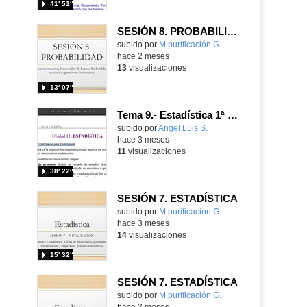
41′ 51″
SESIÓN 8. PROBABILIDAD
Contenido educativo.
subido por
M.purificación G.
-
hace 2 meses
13
visualizaciones
13′ 07″
Tema 9.- Estadística 1ª Sesión 12-05-2026
Contenido educativo.
subido por
Angel Luis S.
-
hace 3 meses
11
visualizaciones
38′ 22″
SESIÓN 7. ESTADÍSTICA
Contenido educativo.
subido por
M.purificación G.
-
hace 3 meses
14
visualizaciones
15′ 32″
SESIÓN 7. ESTADÍSTICA
Contenido educativo.
subido por
M.purificación G.
-
hace 3 meses