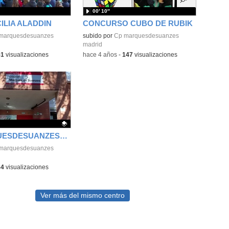
00′ 10″
ILIA ALADDIN
CONCURSO CUBO DE RUBIK
marquesdesuanzes
subido por
Cp marquesdesuanzes
madrid
51
visualizaciones
-
hace 4 años
-
147
visualizaciones
CP_MARQUESDESUANZES_MADRID_MENTORACTUATGD
ativo.
marquesdesuanzes
84
visualizaciones
Ver más del mismo centro