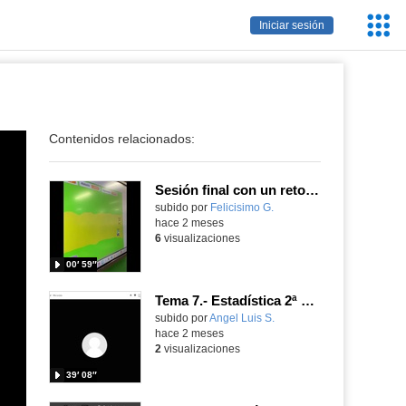
Servic
Iniciar sesión
Educa
Contenidos relacionados:
Sesión final con un reto de la carrera de Atalanta, programando con Scratch
Contenido educativo.
subido por
Felicisimo G.
-
hace 2 meses
6
visualizaciones
00′ 59″
Tema 7.- Estadística 2ª Sesión 21-05-2026
Contenido educativo.
subido por
Angel Luis S.
-
hace 2 meses
2
visualizaciones
39′ 08″