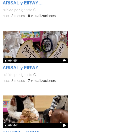
ARISAL y EIRWYN_Elfos en el CEIP Luis De Góngora de Madrid
Contenido educativo.
subido por
Ignacio C.
-
hace 8 meses
-
8
visualizaciones
00′ 45″
ARISAL y EIRWYN_Elfos en el CEIP Luis De Góngora de Madrid
Contenido educativo.
subido por
Ignacio C.
-
hace 8 meses
-
7
visualizaciones
00′ 44″