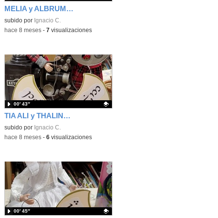
MELIA y ALBRUM_Exposición de Elfos en el CEIP Luis De Góngora de Madrid
Contenido educativo.
subido por
Ignacio C.
-
hace 8 meses
-
7
visualizaciones
00′ 43″
TIA ALI y THALIN_Elfos en el CEIP Luis De Góngora de Madrid.
Contenido educativo.
subido por
Ignacio C.
-
hace 8 meses
-
6
visualizaciones
00′ 45″