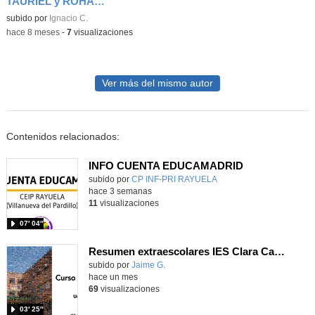
TAURIEL y ROHAN_Elfos en el CEIP Luis De Góngora de Madrid
Contenido educativo.
subido por
Ignacio C.
-
hace 8 meses
-
7
visualizaciones
Ver más del mismo autor
Contenidos relacionados:
INFO CUENTA EDUCAMADRID
subido por
CP INF-PRI RAYUELA
-
hace 3 semanas
11
visualizaciones
07′ 04″
Resumen extraescolares IES Clara Campoamor 25-26
subido por
Jaime G.
-
hace un mes
69
visualizaciones
03′ 25″