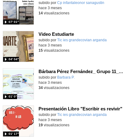
Contenido educativo.
subido por
Cp infantaleonor sanagustin
-
hace 3 meses
14
visualizaciones
07′ 01″
Video Estudiarte
subido por
Tic ies grandecovian arganda
-
hace 3 meses
15
visualizaciones
04′ 04″
Bárbara Pérez Fernández_ Grupo 11_CID_VIDEO
subido por
Barbara P.
-
hace 3 meses
34
visualizaciones
01′ 0″
Presentación Libro "Escribir es revivir"
subido por
Tic ies grandecovian arganda
-
hace 3 meses
19
visualizaciones
01′ 17″