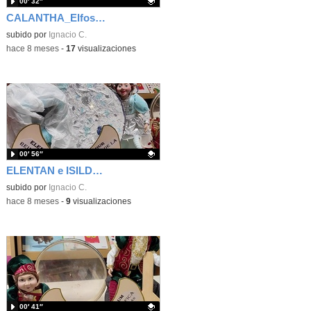
00′ 32″
CALANTHA_Elfos en el CEIP Luis De Góngora de Madrid
Contenido educativo.
subido por
Ignacio C.
-
hace 8 meses
-
17
visualizaciones
00′ 56″
ELENTAN e ISILDUR_Elfos en el CEIP Luis De Góngora de Madrid
Contenido educativo.
subido por
Ignacio C.
-
hace 8 meses
-
9
visualizaciones
00′ 41″