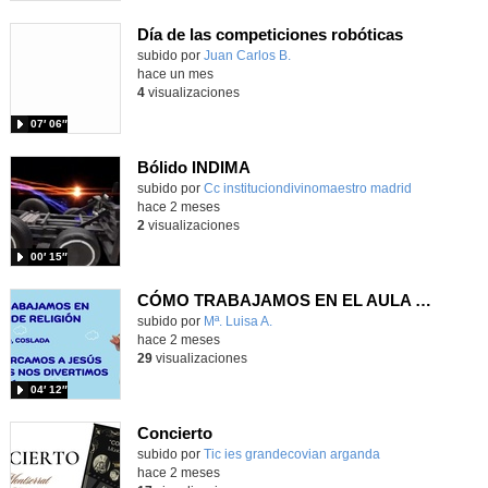
Día de las competiciones robóticas
Contenido educativo.
subido por
Juan Carlos B.
-
hace un mes
4
visualizaciones
07′ 06″
Bólido INDIMA
Contenido educativo.
subido por
Cc instituciondivinomaestro madrid
-
hace 2 meses
2
visualizaciones
00′ 15″
CÓMO TRABAJAMOS EN EL AULA DE RELIGIÓN EN EL CEIP EL OLIVO (COSLADA)
Contenido educativo.
subido por
Mª. Luisa A.
-
hace 2 meses
29
visualizaciones
04′ 12″
Concierto
subido por
Tic ies grandecovian arganda
-
hace 2 meses