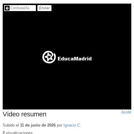
Contenido protegido…
Ajuste
d
Video resumen
p
Subido el
11 de junio de 2026
por
Ignacio C.
2
visualizaciones