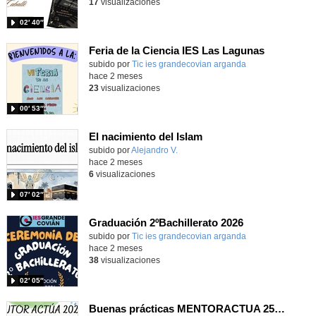
17
visualizaciones
02′ 40″
Feria de la Ciencia IES Las Lagunas
subido por
Tic ies grandecovian arganda
-
hace 2 meses
23
visualizaciones
00′ 53″
El nacimiento del Islam
Contenido educativo.
subido por
Alejandro V.
-
hace 2 meses
6
visualizaciones
07′ 02″
Graduación 2ºBachillerato 2026
subido por
Tic ies grandecovian arganda
-
hace 2 meses
38
visualizaciones
02′ 05″
Buenas prácticas MENTORACTUA 25-26 Unidades Educación Especial _CEIP INFANTA LEONOR & CEIP LEÓN FELIPE_