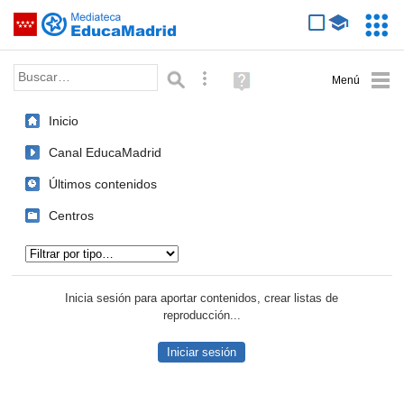
Mediateca de EducaMadrid
Saltar navegación
Servic
Educa
Palabra o frase:
Búsqueda avanzada
Ayuda
(en
ventana
Inicio
nueva)
Canal EducaMadrid
Últimos contenidos
Centros
Tipo de contenido:
Inicia sesión para aportar contenidos, crear listas de
reproducción...
Iniciar sesión