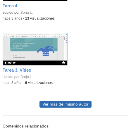
Tarea 4
Contenido educativo.
subido por
Borja L.
-
hace 3 años
-
13
visualizaciones
00′ 0″
Tarea 3. Vídeo
Contenido educativo.
subido por
Borja L.
-
hace 3 años
-
9
visualizaciones
Ver más del mismo autor
Contenidos relacionados: