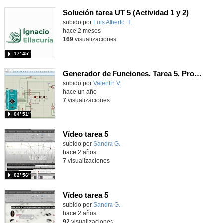
Solución tarea UT 5 (Actividad 1 y 2)
Contenido educativo.
subido por
Luis Alberto H.
-
hace 2 meses
169
visualizaciones
17′ 45″
Generador de Funciones. Tarea 5. Programación del encoder rotativo (II)
Contenido educativo.
subido por
Valentín V.
-
hace un año
7
visualizaciones
04′ 51″
Vídeo tarea 5
Contenido educativo.
subido por
Sandra G.
-
hace 2 años
7
visualizaciones
02′ 56″
Vídeo tarea 5
Contenido educativo.
subido por
Sandra G.
-
hace 2 años
92
visualizaciones