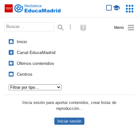
Mediateca de EducaMadrid
Saltar navegación
Servic
Educa
Palabra o frase:
Búsqueda avanzada
Ayuda
(en
ventana
Inicio
nueva)
Canal EducaMadrid
Últimos contenidos
Centros
Tipo de contenido:
Inicia sesión para aportar contenidos, crear listas de
reproducción...
Iniciar sesión