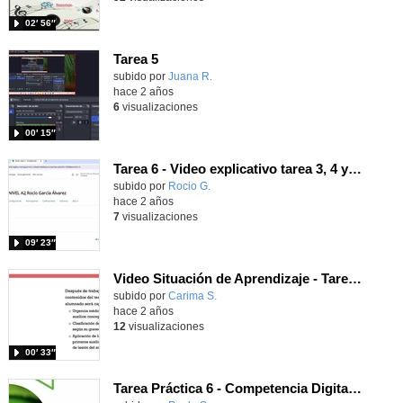
02′ 56″
Tarea 5
Contenido educativo.
subido por
Juana R.
-
hace 2 años
6
visualizaciones
00′ 15″
Tarea 6 - Video explicativo tarea 3, 4 y 5 Rocío García
Contenido educativo.
subido por
Rocio G.
-
hace 2 años
7
visualizaciones
09′ 23″
Video Situación de Aprendizaje - Tarea 5
Contenido educativo.
subido por
Carima S.
-
hace 2 años
12
visualizaciones
00′ 33″
Tarea Práctica 6 - Competencia Digital A2