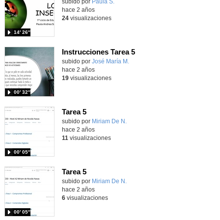
Contenido educativo.
subido por
Paula S.
-
hace 2 años
24
visualizaciones
14′ 26″
Instrucciones Tarea 5
Contenido educativo.
subido por
José María M.
-
hace 2 años
19
visualizaciones
00′ 32″
Tarea 5
Contenido educativo.
subido por
Miriam De N.
-
hace 2 años
11
visualizaciones
00′ 05″
Tarea 5
Contenido educativo.
subido por
Miriam De N.
-
hace 2 años
6
visualizaciones
00′ 05″