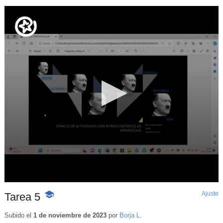
Ajuste
d
Tarea 5
-
p
Contenido
educativo
Subido el
1 de noviembre de 2023
por
Borja L.