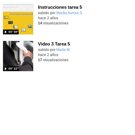
Instrucciones tarea 5
Contenido educativo.
subido por
Marã­a Aurora S.
-
hace 2 años
14
visualizaciones
00′ 58″
Video 3 Tarea 5
subido por
Marta M.
-
hace 2 años
17
visualizaciones
00′ 32″