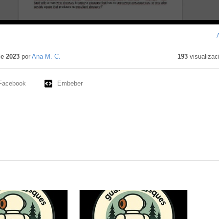
de 2023
por
Ana M. C.
193
visualizac
Facebook
Embeber