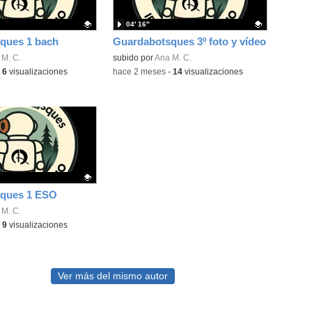
04′ 16″
ques 1 bach
Guardabotsques 3º foto y vídeo
ativo.
 M. C.
Contenido educativo.
subido por
Ana M. C.
-
6
visualizaciones
-
hace 2 meses
-
14
visualizaciones
ques 1 ESO
ativo.
 M. C.
-
9
visualizaciones
Ver más del mismo autor