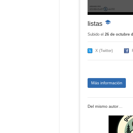
listas
-
Contenido
educativo
Subido el
26 de octubre 
X (Twitter)
Más información
Del mismo autor…