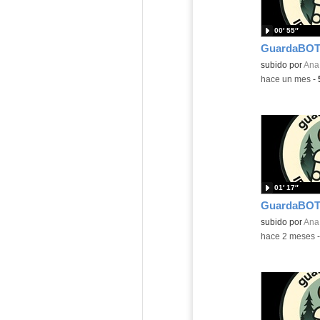
00′ 55″
GuardaBOT
Contenido educ
subido por
Ana
-
hace un mes
-
01′ 17″
GuardaBOT
Contenido educ
subido por
Ana
-
hace 2 meses