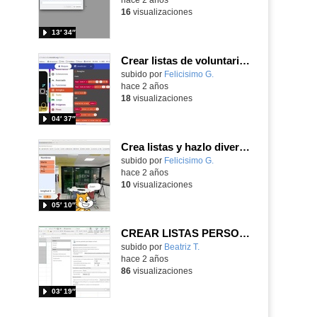
16
visualizaciones
13′ 34″
Crear listas de voluntarios en MakeCode
Contenido educativo.
subido por
Felicisimo G.
-
hace 2 años
18
visualizaciones
04′ 37″
Crea listas y hazlo divertido con tu voz
Contenido educativo.
subido por
Felicisimo G.
-
hace 2 años
10
visualizaciones
05′ 10″
CREAR LISTAS PERSONALIZADAS EN EXCEL
Contenido educativo.
subido por
Beatriz T.
-
hace 2 años
86
visualizaciones
03′ 19″