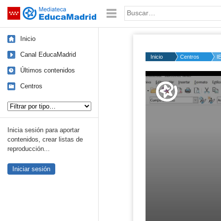
Mediateca de EducaMadrid
Saltar navegación
Palabra o frase:
Inicio
Canal EducaMadrid
Inicio
Centros
I
Últimos contenidos
Volume
50%
Centros
Tipo de contenido:
Inicia sesión para aportar
contenidos, crear listas de
reproducción...
Iniciar sesión