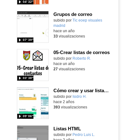
04′ 32″
Grupos de correo
subido por
Tic eoep visuales
madrid
-
hace un año
33
visualizaciones
07′ 39″
05-Crear listas de correos
Contenido educativo.
subido por
Roberto R.
-
hace un año
27
visualizaciones
03′ 38″
Cómo crear y usar listas de contactos para comunicaciones en Raíces
subido por
Isidro H.
-
hace 2 años
393
visualizaciones
09′ 06″
Listas HTML
Contenido educativo.
subido por
Pedro Luis L.
-
hace 2 años