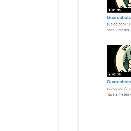
01′ 35″
Guardabots
Contenido educ
subido por
Ana
-
hace 2 meses
02′ 30″
Guardabots
Contenido educ
subido por
Ana
-
hace 2 meses