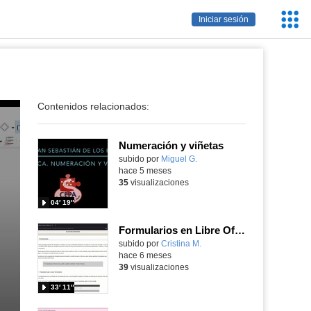
Servic
Iniciar sesión
Educa
Contenidos relacionados:
Numeración y viñetas
Contenido educativo.
subido por
Miguel G.
-
hace 5 meses
35
visualizaciones
04′ 19″
Formularios en Libre Office Base
Contenido educativo.
subido por
Cristina M.
-
hace 6 meses
39
visualizaciones
33′ 11″