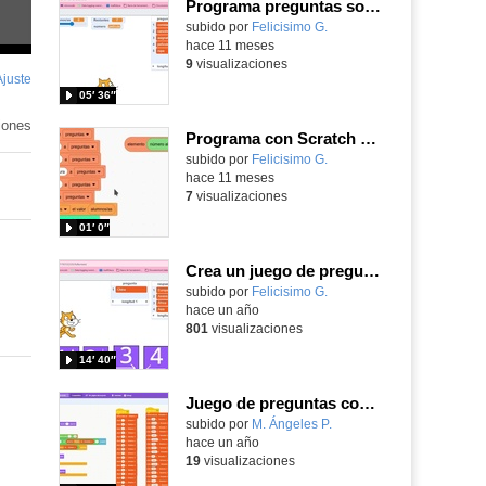
Programa preguntas sobre gustos y aficiones con Scratch para conocer a tus alumnos/as
Contenido educativo.
subido por
Felicisimo G.
-
hace 11 meses
9
visualizaciones
Ajuste
de
05′ 36″
pantalla
iones
Programa con Scratch preguntas para conocer los gustos y aficiones de tus alumnos/as al inicio del curso.
Contenido educativo.
subido por
Felicisimo G.
-
hace 11 meses
7
visualizaciones
01′ 0″
Crea un juego de preguntas y respuestas de opción múltiple con Scratch
Contenido educativo.
subido por
Felicisimo G.
-
hace un año
801
visualizaciones
14′ 40″
Juego de preguntas con texto y listas
subido por
M. Ángeles P.
-
hace un año
19
visualizaciones