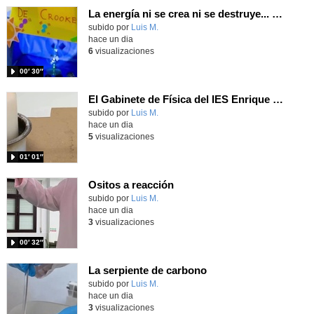
La energía ni se crea ni se destruye... ¡se experimenta! El Tierno en la Feria Madrid es Ciencia 2026
Contenido educativo.
subido por
Luis M.
-
hace un dia
6
visualizaciones
00′ 30″
El Gabinete de Física del IES Enrique Tierno Galván de Parla (Curso 25-26)
Contenido educativo.
subido por
Luis M.
-
hace un dia
5
visualizaciones
01′ 01″
Ositos a reacción
Contenido educativo.
subido por
Luis M.
-
hace un dia
3
visualizaciones
00′ 32″
La serpiente de carbono
Contenido educativo.
subido por
Luis M.
-
hace un dia
3
visualizaciones