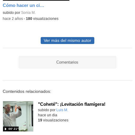
Cómo hacer un circuito eléctrico casero
Contenido educativo.
subido por
Sonia M.
-
hace 2 años
-
180
visualizaciones
Ver más del mismo autor
Comentarios
Contenidos relacionados:
"Coheté": ¡Levitación flamígera!
Contenido educativo.
subido por
Luis M.
-
hace un dia
19
visualizaciones
00′ 21″