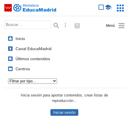
Mediateca de EducaMadrid
Saltar navegación
Servic
Educa
Palabra o frase:
Búsqueda avanzada
Ayuda
(en
ventana
Inicio
nueva)
Canal EducaMadrid
Últimos contenidos
Centros
Tipo de contenido:
Inicia sesión para aportar contenidos, crear listas de
reproducción...
Iniciar sesión