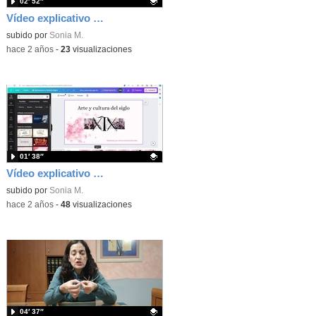
02′ 52″
Vídeo explicativo sobre creación de contenidos digitales
Contenido educativo.
subido por
Sonia M.
-
hace 2 años
-
23
visualizaciones
01′ 38″
Vídeo explicativo sobre presentación Arte y cultura siglo XIX
Contenido educativo.
subido por
Sonia M.
-
hace 2 años
-
48
visualizaciones
04′ 37″