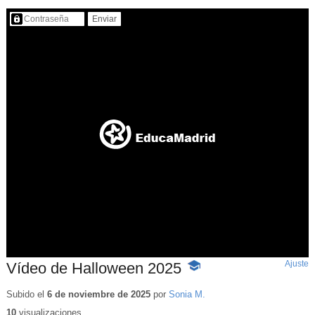
Contenido protegido…
Ajuste
d
Vídeo de Halloween 2025
-
p
Contenido
educativo
Subido el
6 de noviembre de 2025
por
Sonia M.
10
visualizaciones