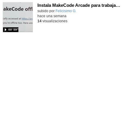
Instala MakeCode Arcade para trabajar offline en tu tablet, ordenador, Chromebook
Contenido educativo.
subido por
Felicisimo G.
-
hace una semana
14
visualizaciones
00′ 59″