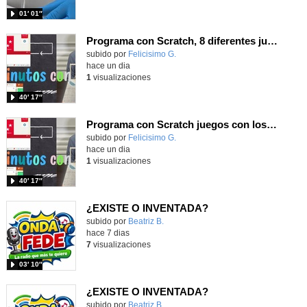
01′ 01″
Programa con Scratch, 8 diferentes juegos para vivir la emoción de los partidos de España en el mundial 2026
Contenido educativo.
subido por
Felicisimo G.
-
hace un dia
1
visualizaciones
40′ 17″
Programa con Scratch juegos con los partidos del mundial 2026 ganados por España
Contenido educativo.
subido por
Felicisimo G.
-
hace un dia
1
visualizaciones
40′ 17″
¿EXISTE O INVENTADA?
Contenido educativo.
subido por
Beatriz B.
-
hace 7 dias
7
visualizaciones
03′ 10″
¿EXISTE O INVENTADA?
Contenido educativo.
subido por
Beatriz B.
-