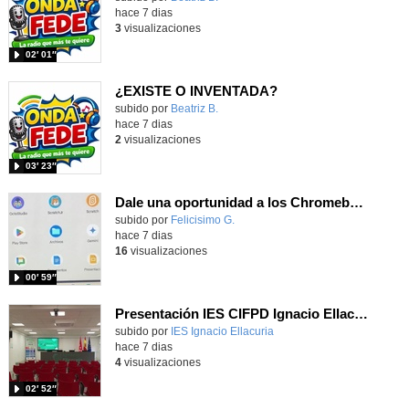
hace 7 dias
3
visualizaciones
02′ 01″
¿EXISTE O INVENTADA?
Contenido educativo.
subido por
Beatriz B.
-
hace 7 dias
2
visualizaciones
03′ 23″
Dale una oportunidad a los Chromebooks y utiliza un proyector para realizar talleres si no tienes pantallas táctiles
Contenido educativo.
subido por
Felicisimo G.
-
hace 7 dias
16
visualizaciones
00′ 59″
Presentación IES CIFPD Ignacio Ellacuría
Contenido educativo.
subido por
IES Ignacio Ellacuria
-
hace 7 dias
4
visualizaciones
02′ 52″