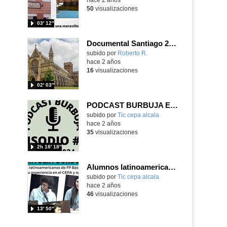
50
visualizaciones
03′ 12″
Documental Santiago 2024
Contenido educativo.
subido por
Roberto R.
-
hace 2 años
16
visualizaciones
02′ 03″
PODCAST BURBUJA EPISODIO #10 (Completo)
subido por
Tic cepa alcala
-
hace 2 años
35
visualizaciones
2h 18′ 18″
Alumnos latinoamericanos de FP nos cuentan sus experiencias
subido por
Tic cepa alcala
-
hace 2 años
46
visualizaciones
13′ 50″