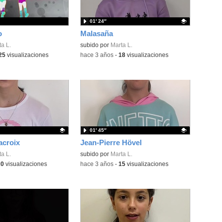
01′ 24″
o
Malasaña
a L.
Contenido educativo.
subido por
Marta L.
25
visualizaciones
-
hace 3 años
-
18
visualizaciones
01′ 45″
acroix
Jean-Pierre Hövel
ativo.
a L.
Contenido educativo.
subido por
Marta L.
20
visualizaciones
-
hace 3 años
-
15
visualizaciones