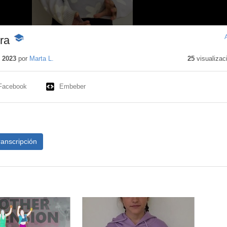
ra
-
Contenido
educativo
 2023
por
Marta L.
25
visualizac
Facebook
Embeber
ranscripción