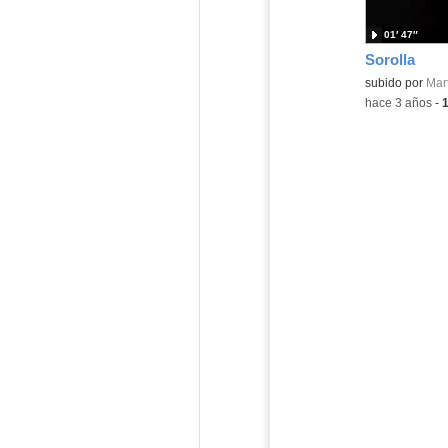
01′ 47″
Sorolla
Contenido educ
subido por
Mart
-
hace 3 años
-