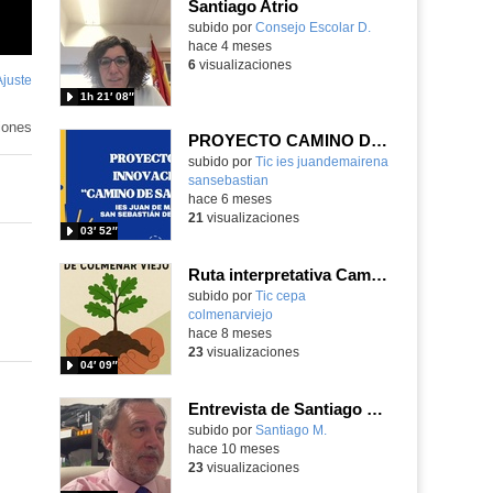
Santiago Atrio
Contenido educativo.
subido por
Consejo Escolar D.
-
hace 4 meses
6
visualizaciones
Ajuste
de
1h 21′ 08″
pantalla
iones
PROYECTO CAMINO DE SANTIAGO
Contenido educativo.
subido por
Tic ies juandemairena
sansebastian
-
hace 6 meses
21
visualizaciones
03′ 52″
Ruta interpretativa Camino de Santiago
subido por
Tic cepa
colmenarviejo
-
hace 8 meses
23
visualizaciones
04′ 09″
Entrevista de Santiago Mata para la Revista Digital del VK
Contenido educativo.
subido por
Santiago M.
-
hace 10 meses
23
visualizaciones