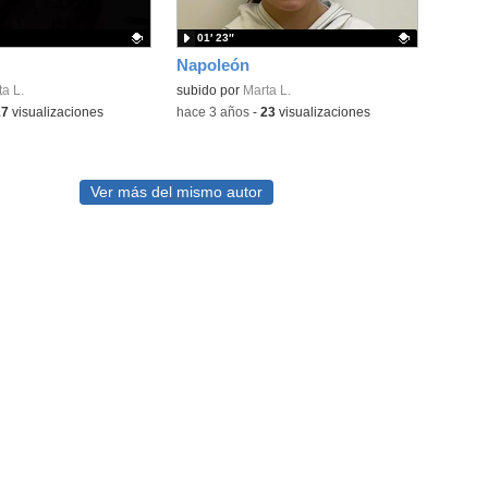
01′ 23″
Napoleón
ativo.
a L.
Contenido educativo.
subido por
Marta L.
17
visualizaciones
-
hace 3 años
-
23
visualizaciones
Ver más del mismo autor