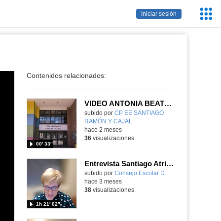
Servic
Iniciar sesión
Educa
Contenidos relacionados:
VIDEO ANTONIA BEATRIZ TELLEZ CPEE SANTIAGO RAMON Y CAJAL
Contenido educativo.
subido por
CP EE SANTIAGO
RAMÓN Y CAJAL
-
hace 2 meses
36
visualizaciones
00′ 33″
Entrevista Santiago Atrio DBTS17
Contenido educativo.
subido por
Consejo Escolar D.
-
hace 3 meses
38
visualizaciones
1h 21′ 02″