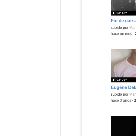
03′ 18″
Fin de curs
subido por
Mart
-
hace un mes
-
02′ 06″
Eugene Del
Contenido educ
subido por
Mart
-
hace 3 años
-