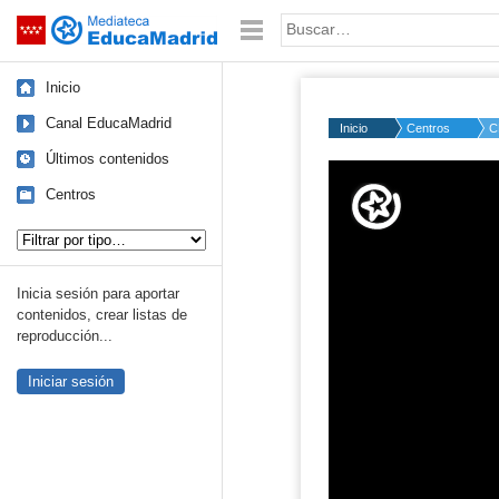
Mediateca de EducaMadrid
Saltar navegación
Palabra o frase:
Inicio
Canal EducaMadrid
Inicio
Centros
C
Últimos contenidos
Volume
50%
Centros
Tipo de contenido:
Inicia sesión para aportar
contenidos, crear listas de
reproducción...
Iniciar sesión