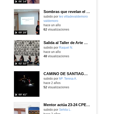
06′ 14″
Sombras que revelan el cosmos
Contenido educativo.
subido por
Ies villadevaldemoro
valdemoro
-
hace un año
62
visualizaciones
09′ 28″
Salida al Taller de Arte Contemporáneo - Santiago Sierra
Contenido educativo.
subido por
Raquel N.
-
hace un año
48
visualizaciones
02′ 32″
CAMINO DE SANTIAGO 2024
Contenido educativo.
subido por
Mª. Teresa A.
-
hace 2 años
52
visualizaciones
00′ 41″
Mentor actúa 23-24 CPEE Santiago Ramón y Cajal
Contenido educativo.
subido por
Sehila L.
-
hace 2 años