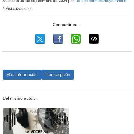
Subido el
19 de septiembre de 2024
por
Tic cpd carmenamaya madrid
4
visualizaciones
Más información
Transcripción
Del mismo autor…