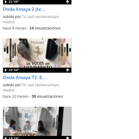
21′ 59″
Onda Amaya 2 (temporada 2): "Universo Gades"
Contenido educativo.
subido por
Tic cpd carmenamaya
madrid
-
hace 8 meses
-
14
visualizaciones
23′ 54″
Onda Amaya T2. Episodio 1: "Arantxa Argüelles: pasión en puntas".
Contenido educativo.
subido por
Tic cpd carmenamaya
madrid
-
hace 10 meses
-
30
visualizaciones
14′ 24″