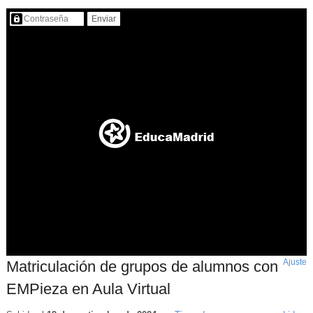
Contenido protegido…
Ajuste
d
Matriculación de grupos de alumnos con
p
EMPieza en Aula Virtual