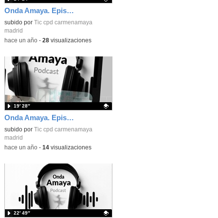
Onda Amaya. Episodio 3: "Graduación"
Contenido educativo.
subido por
Tic cpd carmenamaya
madrid
-
hace un año
-
28
visualizaciones
19′ 28″
Onda Amaya. Episodio 2: "El libro y la danza"
Contenido educativo.
subido por
Tic cpd carmenamaya
madrid
-
hace un año
-
14
visualizaciones
22′ 49″