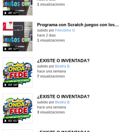
1
visualizaciones
40′ 17″
Programa con Scratch juegos con los partidos del mundial 2026 ganados por España
Contenido educativo.
subido por
Felicisimo G.
-
hace 2 dias
1
visualizaciones
40′ 17″
¿EXISTE O INVENTADA?
Contenido educativo.
subido por
Beatriz B.
-
hace una semana
7
visualizaciones
03′ 10″
¿EXISTE O INVENTADA?
Contenido educativo.
subido por
Beatriz B.
-
hace una semana
3
visualizaciones
02′ 01″