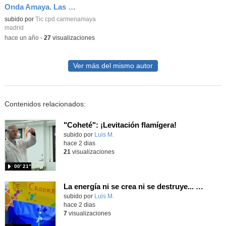
Onda Amaya. Las voces del movimiento. Episodio 1
Contenido educativo.
subido por
Tic cpd carmenamaya
madrid
-
hace un año
-
27
visualizaciones
Ver más del mismo autor
Contenidos relacionados:
"Coheté": ¡Levitación flamígera!
Contenido educativo.
subido por
Luis M.
-
hace 2 dias
21
visualizaciones
00′ 21″
La energía ni se crea ni se destruye... ¡se experimenta! El Tierno en la Feria Madrid es Ciencia 2026
Contenido educativo.
subido por
Luis M.
-
hace 2 dias
7
visualizaciones