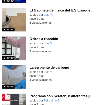
00′ 30″
El Gabinete de Física del IES Enrique Tierno Galván de Parla (Curso 25-26)
Contenido educativo.
subido por
Luis M.
-
hace 2 dias
5
visualizaciones
01′ 01″
Ositos a reacción
Contenido educativo.
subido por
Luis M.
-
hace 2 dias
3
visualizaciones
00′ 32″
La serpiente de carbono
Contenido educativo.
subido por
Luis M.
-
hace 2 dias
4
visualizaciones
01′ 01″
Programa con Scratch, 8 diferentes juegos para vivir la emoción de los partidos de España en el mundial 2026
Contenido educativo.
subido por
Felicisimo G.
-
hace 2 dias