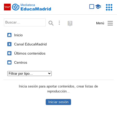
Mediateca de EducaMadrid
Saltar navegación
Servic
Educa
Palabra o frase:
Búsqueda avanzada
Ayuda
(en
ventana
Inicio
nueva)
Canal EducaMadrid
Últimos contenidos
Centros
Tipo de contenido:
Inicia sesión para aportar contenidos, crear listas de
reproducción...
Iniciar sesión