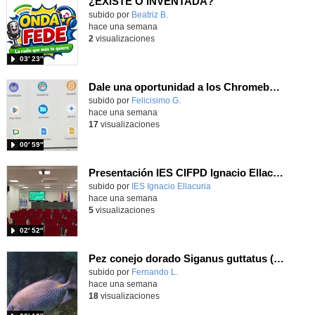
¿EXISTE O INVENTADA?
Contenido educativo.
subido por
Beatriz B.
-
hace una semana
2
visualizaciones
03′ 23″
Dale una oportunidad a los Chromebooks y utiliza un proyector para realizar talleres si no tienes pantallas táctiles
Contenido educativo.
subido por
Felicisimo G.
-
hace una semana
17
visualizaciones
00′ 59″
Presentación IES CIFPD Ignacio Ellacuría
Contenido educativo.
subido por
IES Ignacio Ellacuria
-
hace una semana
5
visualizaciones
02′ 52″
Pez conejo dorado Siganus guttatus (Bloch, 1786)
Contenido educativo.
subido por
Fernando L.
-
hace una semana
18
visualizaciones