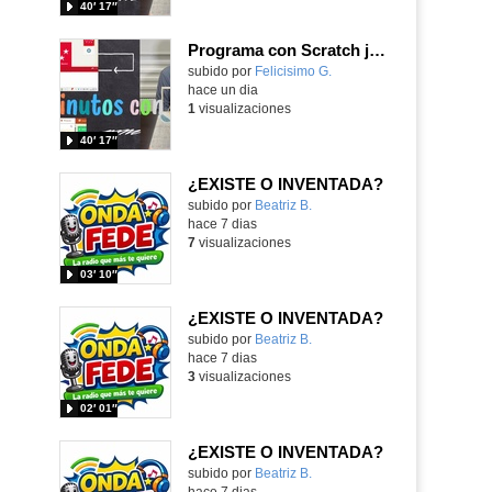
40′ 17″
Programa con Scratch juegos con los partidos del mundial 2026 ganados por España
Contenido educativo.
subido por
Felicisimo G.
-
hace un dia
1
visualizaciones
40′ 17″
¿EXISTE O INVENTADA?
Contenido educativo.
subido por
Beatriz B.
-
hace 7 dias
7
visualizaciones
03′ 10″
¿EXISTE O INVENTADA?
Contenido educativo.
subido por
Beatriz B.
-
hace 7 dias
3
visualizaciones
02′ 01″
¿EXISTE O INVENTADA?
Contenido educativo.
subido por
Beatriz B.
-
hace 7 dias