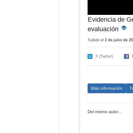
Evidencia de Ge
evaluación
-
Conten
educat
Subido el
2 de julio de 2
X (Twitter)
Más información
T
Del mismo autor…