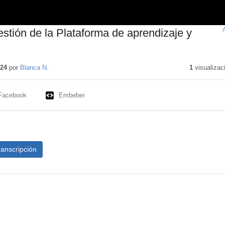
stión de la Plataforma de aprendizaje y
ido
ivo
024
por
Blanca N.
1
visualizac
Facebook
Embeber
ranscripción