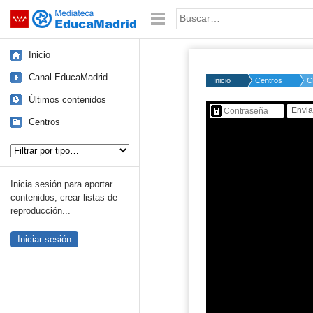
Mediateca de EducaMadrid
Saltar navegación
Palabra o frase:
Inicio
Canal EducaMadrid
Inicio
Centros
C
Últimos contenidos
Contenido protegido…
Centros
Tipo de contenido:
Inicia sesión para aportar
contenidos, crear listas de
reproducción...
Iniciar sesión