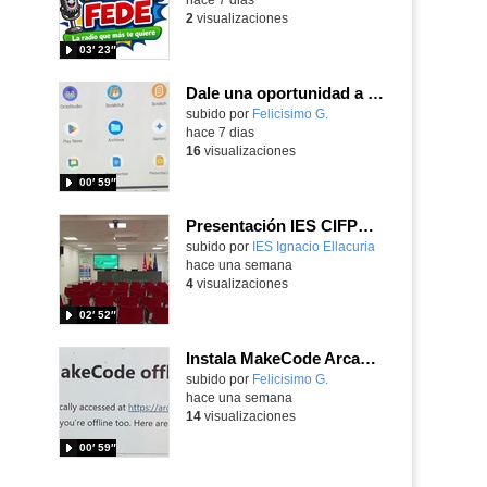
2
visualizaciones
03′ 23″
Dale una oportunidad a los Chromebooks y utiliza un proyector para realizar talleres si no tienes pantallas táctiles
Contenido educativo.
subido por
Felicisimo G.
-
hace 7 dias
16
visualizaciones
00′ 59″
Presentación IES CIFPD Ignacio Ellacuría
Contenido educativo.
subido por
IES Ignacio Ellacuria
-
hace una semana
4
visualizaciones
02′ 52″
Instala MakeCode Arcade para trabajar offline en tu tablet, ordenador, Chromebook
Contenido educativo.
subido por
Felicisimo G.
-
hace una semana
14
visualizaciones
00′ 59″