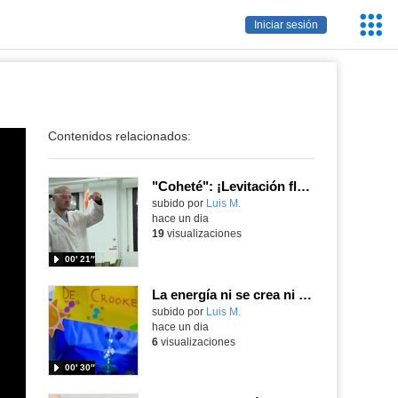
Servic
Iniciar sesión
Educa
Contenidos relacionados:
"Coheté": ¡Levitación flamígera!
Contenido educativo.
subido por
Luis M.
-
hace un dia
19
visualizaciones
00′ 21″
La energía ni se crea ni se destruye... ¡se experimenta! El Tierno en la Feria Madrid es Ciencia 2026
Contenido educativo.
subido por
Luis M.
-
hace un dia
6
visualizaciones
00′ 30″