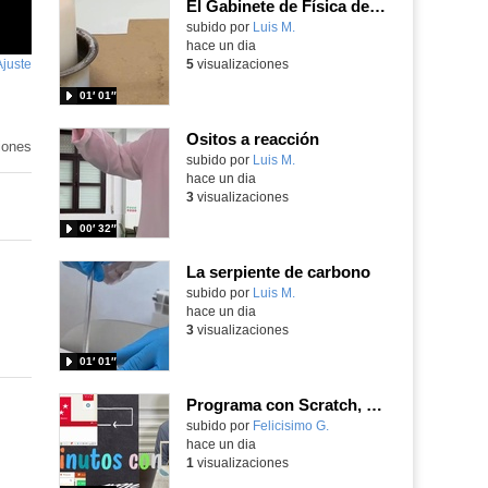
El Gabinete de Física del IES Enrique Tierno Galván de Parla (Curso 25-26)
Contenido educativo.
subido por
Luis M.
-
hace un dia
Ajuste
de
5
visualizaciones
pantalla
01′ 01″
Ositos a reacción
iones
Contenido educativo.
subido por
Luis M.
-
hace un dia
3
visualizaciones
00′ 32″
La serpiente de carbono
Contenido educativo.
subido por
Luis M.
-
hace un dia
3
visualizaciones
01′ 01″
Programa con Scratch, 8 diferentes juegos para vivir la emoción de los partidos de España en el mundial 2026
Contenido educativo.
subido por
Felicisimo G.
-
hace un dia
1
visualizaciones