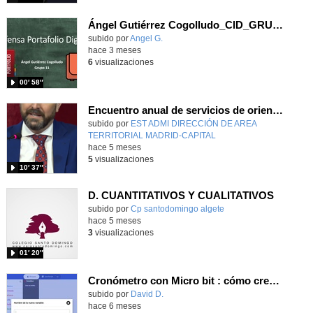
Ángel Gutiérrez Cogolludo_CID_GRUPO 11_Defensa Portfolio
subido por
Angel G.
-
hace 3 meses
6
visualizaciones
00′ 58″
Encuentro anual de servicios de orientación 2025.5. Clausura. D. José Carlos Fernández Borreguero
subido por
EST ADMI DIRECCIÓN DE AREA
TERRITORIAL MADRID-CAPITAL
-
hace 5 meses
5
visualizaciones
10′ 37″
D. CUANTITATIVOS Y CUALITATIVOS
Contenido educativo.
subido por
Cp santodomingo algete
-
hace 5 meses
3
visualizaciones
01′ 20″
Cronómetro con Micro bit : cómo crear el código - Contenido educativo
Contenido educativo.
subido por
David D.
-
hace 6 meses