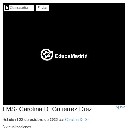
Contenido protegido…
Ajuste
d
LMS- Carolina D. Gutiérrez Díez
p
Subido el
22 de octubre de 2023
por
Carolina D. G.
6
visualizaciones