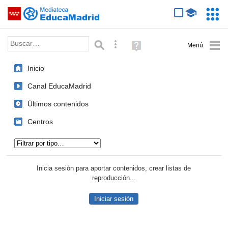
Mediateca de EducaMadrid
Saltar navegación
Servic
Educa
Palabra o frase:
Búsqueda avanzada
Ayuda
(en
ventana
Inicio
nueva)
Canal EducaMadrid
Últimos contenidos
Centros
Tipo de contenido:
Inicia sesión para aportar contenidos, crear listas de
reproducción...
Iniciar sesión