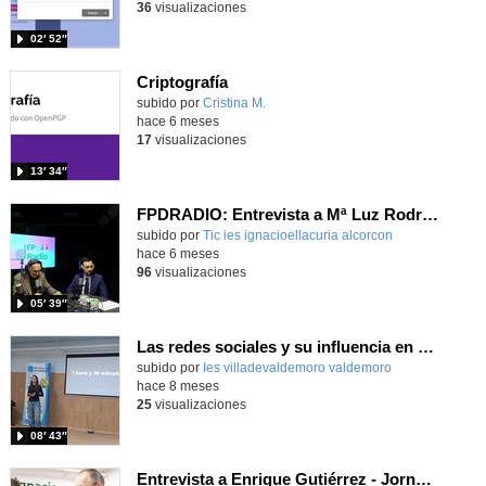
36
visualizaciones
02′ 52″
Criptografía
Contenido educativo.
subido por
Cristina M.
-
hace 6 meses
17
visualizaciones
13′ 34″
FPDRADIO: Entrevista a Mª Luz Rodríguez de LLera Tejeda y Enrique Gutiérrez
subido por
Tic ies ignacioellacuria alcorcon
-
hace 6 meses
96
visualizaciones
05′ 39″
Las redes sociales y su influencia en el funcionamiento cognitivo
Contenido educativo.
subido por
Ies villadevaldemoro valdemoro
-
hace 8 meses
25
visualizaciones
08′ 43″
Entrevista a Enrique Gutiérrez - Jornadas Docentes FP virtual 2025