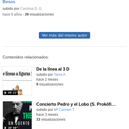
Besos
subido por
Carolina D. G.
-
hace 6 años
-
39
visualizaciones
Ver más del mismo autor
Contenidos relacionados:
De la línea al 3 D
Contenido educativo.
subido por
Tania A.
-
hace 2 meses
9
visualizaciones
06′ 21″
Concierto Pedro y el Lobo (S. Prokófiev - arr. D. Waldrop)
Contenido educativo.
subido por
Mª Carmen T.
-
hace 3 meses
33
visualizaciones
30′ 08″