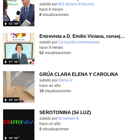
subido por
IES Ignacio Ellacuria
-
hace 8 meses
8
visualizaciones
01′ 58″
Entrevista a D. Emilio Viciana, consejero de Educación de la Comunidad de Madrid.
Contenido educativo.
subido por
Cp lourdes torrelodones
-
hace 9 meses
52
visualizaciones
07′ 36″
GRÚA CLARA ELENA Y CAROLINA
Contenido educativo.
subido por
Elena G.
-
hace un año
19
visualizaciones
00′ 34″
SEROTONINA (Sé LUZ)
Contenido educativo.
subido por
M.carmen B.
-
hace un año
5
visualizaciones
04′ 32″