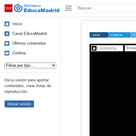
Mediateca de EducaMadrid
Saltar navegación
Palabra o frase:
Inicio
Canal EducaMadrid
Inicio
Centros
C
Últimos contenidos
Contenido protegido…
Centros
Tipo de contenido:
Inicia sesión para aportar
contenidos, crear listas de
reproducción...
Iniciar sesión