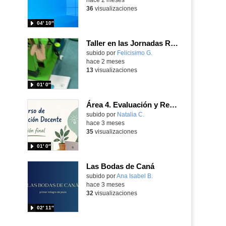
36
visualizaciones
04′ 10″
Taller en las Jornadas Robóticas Educativas del CTIF Sur para primaria
Contenido educativo.
subido por
Felicisimo G.
-
hace 2 meses
13
visualizaciones
01′ 0″
Área 4. Evaluación y Retroalimentación
subido por
Natalia C.
-
hace 3 meses
35
visualizaciones
01′ 0″
Las Bodas de Caná
Contenido educativo.
subido por
Ana Isabel B.
-
hace 3 meses
32
visualizaciones
02′ 11″