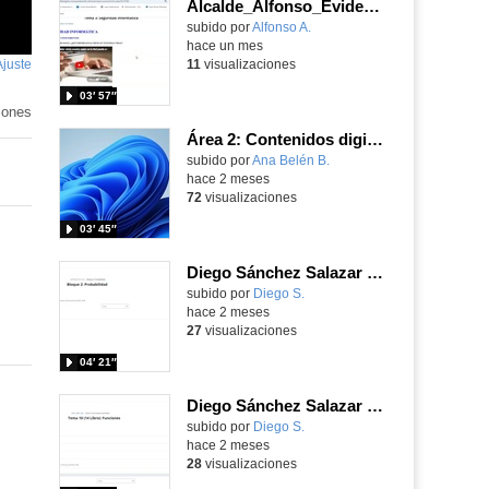
Alcalde_Alfonso_EvidenciaArea_2
Contenido educativo.
subido por
Alfonso A.
-
hace un mes
Ajuste
de
11
visualizaciones
pantalla
03′ 57″
iones
Área 2: Contenidos digitales
Contenido educativo.
subido por
Ana Belén B.
-
hace 2 meses
72
visualizaciones
03′ 45″
Diego Sánchez Salazar Área 6
subido por
Diego S.
-
hace 2 meses
27
visualizaciones
04′ 21″
Diego Sánchez Salazar Área 5
subido por
Diego S.
-
hace 2 meses
28
visualizaciones