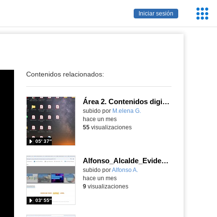
Servic
Iniciar sesión
Educa
Contenidos relacionados:
Área 2. Contenidos digitales
Contenido educativo.
subido por
M.elena G.
-
hace un mes
55
visualizaciones
05′ 37″
Alfonso_Alcalde_EvidenciaArea_3
Contenido educativo.
subido por
Alfonso A.
-
hace un mes
9
visualizaciones
03′ 55″