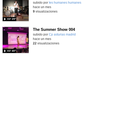
subido por
Ies humanes humanes
-
hace un mes
9
visualizaciones
03′ 29″
The Summer Show 004
Contenido educativo.
subido por
Cp asturias madrid
-
hace un mes
22
visualizaciones
03′ 40″