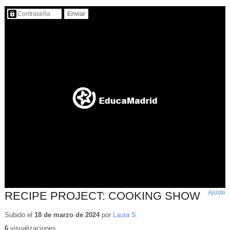
Contenido protegido…
Ajuste
d
RECIPE PROJECT: COOKING SHOW
p
Subido el
18 de marzo de 2024
por
Laura S.
6
visualizaciones