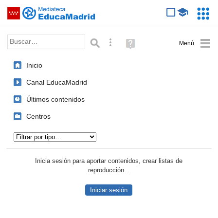
Mediateca de EducaMadrid
Saltar navegación
Servic
Educa
Palabra o frase:
Búsqueda avanzada
Ayuda
(en
ventana
Inicio
nueva)
Canal EducaMadrid
Últimos contenidos
Centros
Tipo de contenido:
Inicia sesión para aportar contenidos, crear listas de
reproducción...
Iniciar sesión