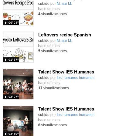
Contenido educativo.
subido por
M.mar M.
-
hace un mes
4
visualizaciones
06′ 04″
Leftovers recipe Spanish
Contenido educativo.
subido por
M.mar M.
-
hace un mes
5
visualizaciones
01′ 37″
Talent Show IES Humanes
subido por
Ies humanes humanes
-
hace un mes
17
visualizaciones
02′ 07″
Talent Show IES Humanes
subido por
Ies humanes humanes
-
hace un mes
6
visualizaciones
03′ 50″