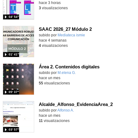
hace 3 horas
3
visualizaciones
04′ 54″
SAAC 2026_27 Módulo 2
subido por
Mediateca ismie
-
hace 4 semanas
4
visualizaciones
01′ 41″
Área 2. Contenidos digitales
Contenido educativo.
subido por
M.elena G.
-
hace un mes
55
visualizaciones
05′ 37″
Alcalde_Alfonso_EvidenciaArea_2
Contenido educativo.
subido por
Alfonso A.
-
hace un mes
11
visualizaciones
03′ 57″