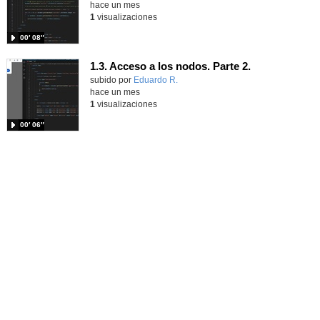
hace un mes
1
visualizaciones
00′ 08″
1.3. Acceso a los nodos. Parte 2.
Contenido educativo.
subido por
Eduardo R.
-
hace un mes
1
visualizaciones
00′ 06″