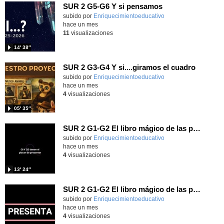
SUR 2 G5-G6 Y si pensamos
Contenido educativo.
subido por
Enriquecimientoeducativo
-
hace un mes
11
visualizaciones
14′ 38″
SUR 2 G3-G4 Y si....giramos el cuadro
Contenido educativo.
subido por
Enriquecimientoeducativo
-
hace un mes
4
visualizaciones
05′ 35″
SUR 2 G1-G2 El libro mágico de las preguntas imposibles.
Contenido educativo.
subido por
Enriquecimientoeducativo
-
hace un mes
4
visualizaciones
13′ 24″
SUR 2 G1-G2 El libro mágico de las preguntas imposibles.
Contenido educativo.
subido por
Enriquecimientoeducativo
-
hace un mes
4
visualizaciones