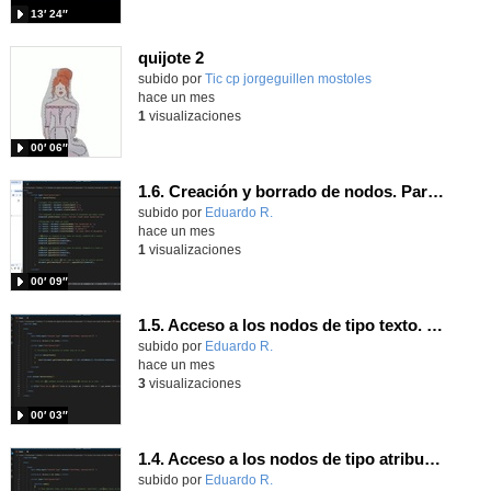
13′ 24″
quijote 2
subido por
Tic cp jorgeguillen mostoles
-
hace un mes
1
visualizaciones
00′ 06″
1.6. Creación y borrado de nodos. Parte 2.
Contenido educativo.
subido por
Eduardo R.
-
hace un mes
1
visualizaciones
00′ 09″
1.5. Acceso a los nodos de tipo texto. Parte 2.
Contenido educativo.
subido por
Eduardo R.
-
hace un mes
3
visualizaciones
00′ 03″
1.4. Acceso a los nodos de tipo atributo. Parte 2.
Contenido educativo.
subido por
Eduardo R.
-