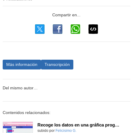
Más información
Transcripción
Del mismo autor…
Contenidos relacionados:
Recoge los datos en una gráfica programando tu placa microbit con MakeCode y conoce la Tª y nivel de luz en este eclipse
Contenido educativo.
subido por
Felicisimo G.
-