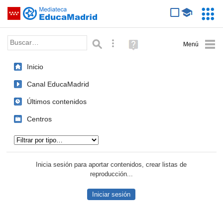
Mediateca de EducaMadrid
Saltar navegación
Servic
Educa
Palabra o frase:
Búsqueda avanzada
Ayuda
(en
ventana
Inicio
nueva)
Canal EducaMadrid
Últimos contenidos
Centros
Tipo de contenido:
Inicia sesión para aportar contenidos, crear listas de
reproducción...
Iniciar sesión