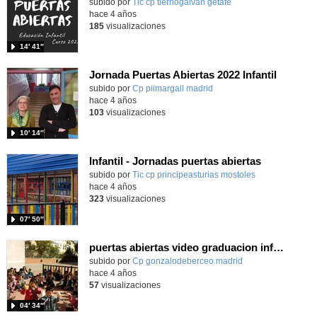
subido por
Tic cp tiernogalvan getafe
-
hace 4 años
185
visualizaciones
14′ 41″
Jornada Puertas Abiertas 2022 Infantil
Contenido educativo.
subido por
Cp piimargall madrid
-
hace 4 años
103
visualizaciones
10′ 14″
Infantil - Jornadas puertas abiertas
subido por
Tic cp principeasturias mostoles
-
hace 4 años
323
visualizaciones
07′ 50″
puertas abiertas video graduacion infantil
Contenido educativo.
subido por
Cp gonzalodeberceo madrid
-
hace 4 años
57
visualizaciones
04′ 34″