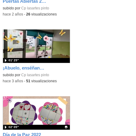
Puertas Abiertas 23_24
subido por
Cp lasartes pinto
-
hace 2 años
-
26
visualizaciones
01′ 25″
¡Abuelo, enséñanos!
subido por
Cp lasartes pinto
-
hace 3 años
-
51
visualizaciones
02′ 05″
Día de la Paz 2022