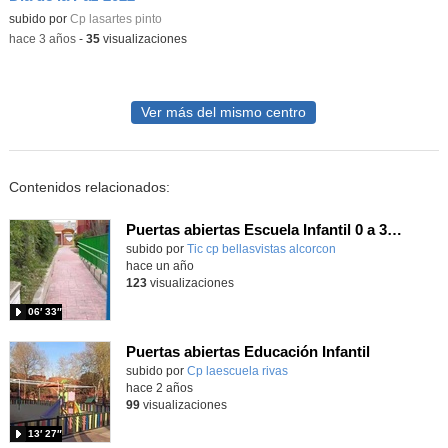
Contenido educativo.
subido por
Cp lasartes pinto
-
hace 3 años
-
35
visualizaciones
Ver más del mismo centro
Contenidos relacionados:
Puertas abiertas Escuela Infantil 0 a 3 años Bellas Vistas
subido por
Tic cp bellasvistas alcorcon
-
hace un año
123
visualizaciones
06′ 33″
Puertas abiertas Educación Infantil
Contenido educativo.
subido por
Cp laescuela rivas
-
hace 2 años
99
visualizaciones
13′ 27″