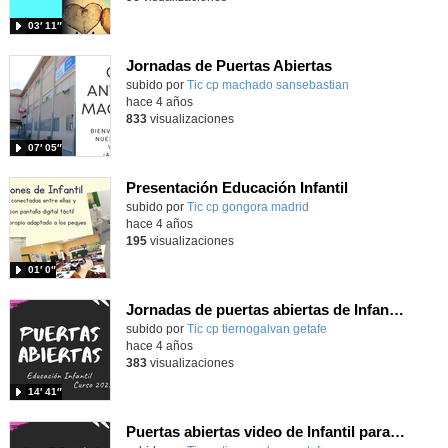
03′ 11″
Jornadas de Puertas Abiertas
- Contenido edu
Contenido educativo.
subido por
Tic cp machado sansebastian
-
hace 4 años
833
visualizaciones
07′ 05″
Presentación Educación Infantil
subido por
Tic cp gongora madrid
-
hace 4 años
195
visualizaciones
01′ 0″
Jornadas de puertas abiertas de Infantil para el curso 2022/2023
subido por
Tic cp tiernogalvan getafe
-
hace 4 años
383
visualizaciones
14′ 41″
Puertas abiertas video de Infantil para el curso 2022_2023