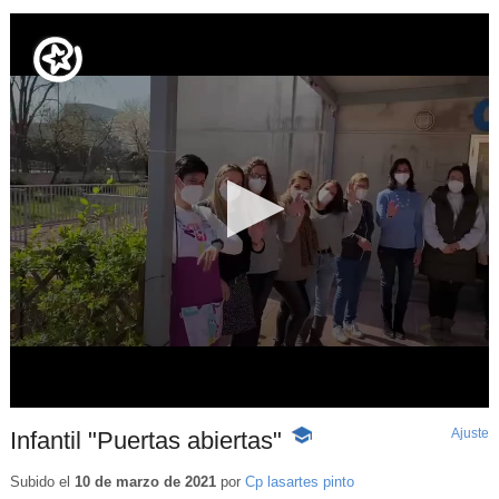
Ajuste
d
Infantil "Puertas abiertas"
-
p
Contenido
educativo
Subido el
10 de marzo de 2021
por
Cp lasartes pinto