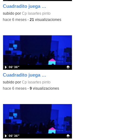
Cuadradito juega con sus amigos.
Contenido educativo.
subido por
Cp lasartes pinto
-
hace 6 meses
-
21
visualizaciones
06′ 36″
Cuadradito juega con sus amigos
Contenido educativo.
subido por
Cp lasartes pinto
-
hace 6 meses
-
9
visualizaciones
06′ 36″