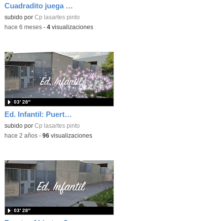
Cuadradito juega con sus amigos
Contenido educativo.
subido por
Cp lasartes pinto
-
hace 6 meses
-
4
visualizaciones
03′ 28″
Ed. Infantil: Puertas abiertas
subido por
Cp lasartes pinto
-
hace 2 años
-
96
visualizaciones
03′ 28″