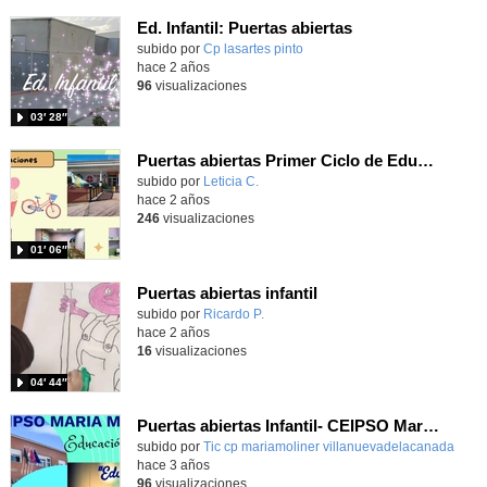
Ed. Infantil: Puertas abiertas
subido por
Cp lasartes pinto
-
hace 2 años
96
visualizaciones
03′ 28″
Puertas abiertas Primer Ciclo de Educación Infantil
Contenido educativo.
subido por
Leticia C.
-
hace 2 años
246
visualizaciones
01′ 06″
Puertas abiertas infantil
Contenido educativo.
subido por
Ricardo P.
-
hace 2 años
16
visualizaciones
04′ 44″
Puertas abiertas Infantil- CEIPSO María Moliner
subido por
Tic cp mariamoliner villanuevadelacanada
-
hace 3 años
96
visualizaciones