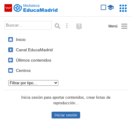
Mediateca de EducaMadrid
Saltar navegación
Servic
Educa
Palabra o frase:
Búsqueda avanzada
Ayuda
(en
ventana
Inicio
nueva)
Canal EducaMadrid
Últimos contenidos
Centros
Tipo de contenido:
Inicia sesión para aportar contenidos, crear listas de
reproducción...
Iniciar sesión