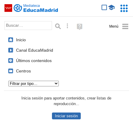
Mediateca de EducaMadrid
Saltar navegación
Servic
Educa
Palabra o frase:
Búsqueda avanzada
Ayuda
(en
ventana
Inicio
nueva)
Canal EducaMadrid
Últimos contenidos
Centros
Tipo de contenido:
Inicia sesión para aportar contenidos, crear listas de
reproducción...
Iniciar sesión