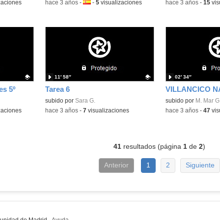
zaciones
-
hace 3 años
-
Idioma:
-
5
visualizaciones
-
hace 3 años
-
15
vis
11′ 58″
02′ 34″
es 5º
Tarea 6
VILLANCICO N
Contenido educativo.
subido por
Sara G.
Contenido educativo
subido por
M. Mar G
zaciones
-
hace 3 años
-
7
visualizaciones
-
hace 3 años
-
47
vis
41
resultados (página
1
de
2
)
Anterior
1
2
Siguiente