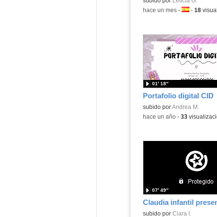
subido por
Leticia G.
-
hace un mes
-
Idioma:
-
18
visua
01′ 18″
Portafolio digital CID
Contenido educativo.
subido por
Andrea M.
-
hace un año
-
33
visualizac
07′ 49″
Claudia infantil prese
subido por
Clara I.