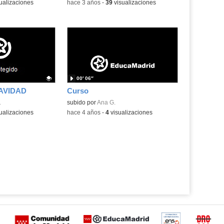
ualizaciones
-
hace 3 años
-
39
visualizaciones
00′ 06″
AVIDAD
Curso
.
.
subido por
Ana G.
ualizaciones
-
hace 4 años
-
4
visualizaciones