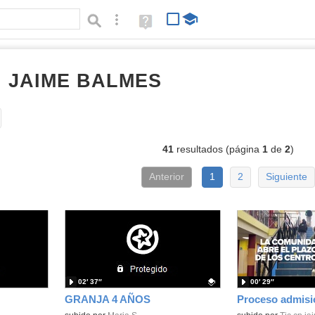
Búsqueda avanzada
Ayuda
(en
ventana
nueva)
I JAIME BALMES
vídeos
Tipo de contenido:
41
resultados (página
1
de
2
)
Anterior
1
2
Siguiente
02′ 37″
00′ 29″
GRANJA 4 AÑOS
Proceso admisi