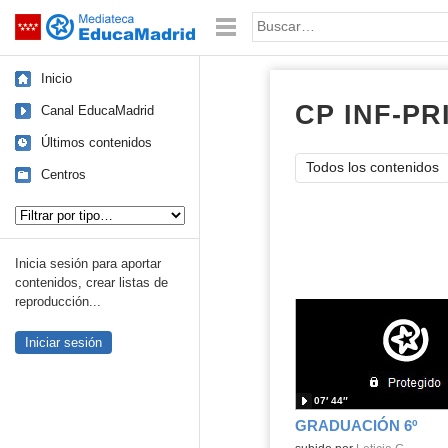
Mediateca de EducaMadrid
Saltar navegación
Palabra o frase:
Inicio
CP INF-PR
Canal EducaMadrid
Últimos contenidos
Todos los contenidos
Centros
Tipo de contenido:
Inicia sesión para aportar
contenidos, crear listas de
reproducción...
Iniciar sesión
07′ 44″
GRADUACIÓN 6º