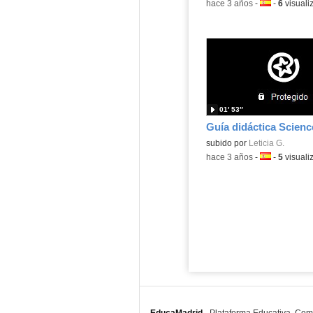
-
hace 3 años
-
Idioma:
-
6
visuali
01′ 53″
Guía didáctica Scienc
Contenido educativo.
subido por
Leticia G.
-
hace 3 años
-
Idioma:
-
5
visuali