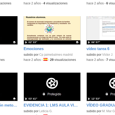
zaciones
-
hace 2 años
-
4
visualizaciones
-
hace 2 años
-
6
visu
02′ 33″
06′ 07″
Emociones
vídeo tarea 6
Contenido educativo.
subido por
Cp jaimebalmes madrid
Contenido educativo
subido por
Víctor J.
ones
-
hace 2 años
-
Idioma:
-
29
visualizaciones
-
hace 2 años
-
7
visu
03′ 41″
12′ 53″
Evidencia 3: innovación metodológica
EVIDENCIA 1: LMS AULA VIRTUAL
subido por
Leticia G.
Contenido educativo
subido por
M. Mar G