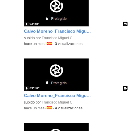
03′ 58″
Calvo Moreno_Francisco Miguel_EvidenciaArea_3
Contenido educativo.
subido por
Francisco Miguel C.
-
hace un mes
-
Idioma:
-
3
visualizaciones
03′ 50″
Calvo Moreno_Francisco Miguel_EvidenciaArea_2
Contenido educativo.
subido por
Francisco Miguel C.
-
hace un mes
-
Idioma:
-
4
visualizaciones