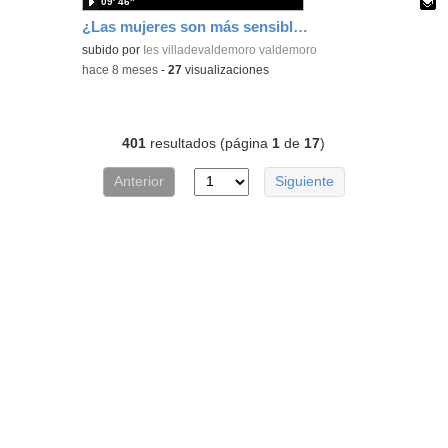
09′ 46″
¿Las mujeres son más sensibles al tacto?
Contenido educativo.
subido por
Ies villadevaldemoro valdemoro
-
hace 8 meses
-
27
visualizaciones
401
resultados (página
1
de
17
)
Anterior
Siguiente