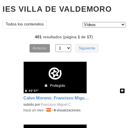
IES VILLA DE VALDEMORO
víde
Tipo de contenido:
Todos los contenidos
401
resultados (página
1
de
17
)
Anterior
Siguiente
03′ 57″
Calvo Moreno_Francisco Miguel_EvidenciaArea_6
Contenido educativo.
subido por
Francisco Miguel C.
-
hace un mes
-
Idioma:
-
4
visualizaciones