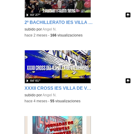
03′ 27″
2º BACHILLERATO IES VILLA DE VALDEMORO CURSO 2025-2026
Contenido educativo.
subido por
Angel N.
-
hace 2 meses
-
166
visualizaciones
04′ 01″
XXXII CROSS IES VILLA DE VALDEMORO
Contenido educativo.
subido por
Angel N.
-
hace 4 meses
-
55
visualizaciones