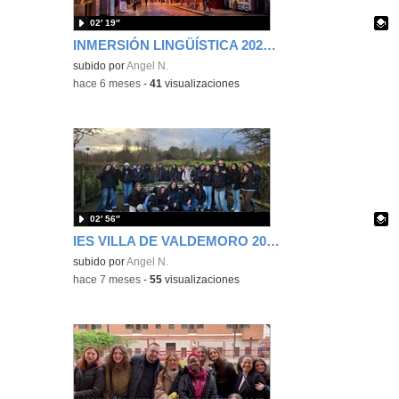
02′ 19″
INMERSIÓN LINGÜÍSTICA 2026 IES VILLA DE VALDEMORO
Contenido educativo.
subido por
Angel N.
-
hace 6 meses
-
41
visualizaciones
02′ 56″
IES VILLA DE VALDEMORO 2025
Contenido educativo.
subido por
Angel N.
-
hace 7 meses
-
55
visualizaciones