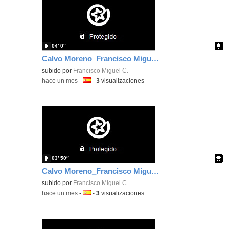
04′ 0″
Calvo Moreno_Francisco Miguel_EvidenciaArea_5
Contenido educativo.
subido por
Francisco Miguel C.
-
hace un mes
-
Idioma:
-
3
visualizaciones
03′ 50″
Calvo Moreno_Francisco Miguel_EvidenciaArea_4
Contenido educativo.
subido por
Francisco Miguel C.
-
hace un mes
-
Idioma:
-
3
visualizaciones