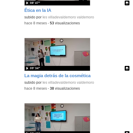
08′ 47″
Ética en la IA
Contenido educativo.
subido por
Ies villadevaldemoro valdemoro
-
hace 8 meses
-
53
visualizaciones
09′ 34″
La magia detrás de la cosmética
Contenido educativo.
subido por
Ies villadevaldemoro valdemoro
-
hace 8 meses
-
38
visualizaciones