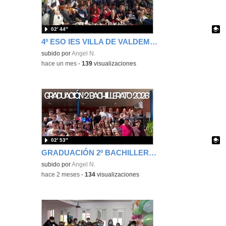
02′ 44″
4º ESO IES VILLA DE VALDEMORO CURSO 2025-2026
Contenido educativo.
subido por
Angel N.
-
hace un mes
-
139
visualizaciones
02′ 53″
GRADUACIÓN 2º BACHILLERATO IES VILLA DE VALDEMORO CURSO 2025-2026
Contenido educativo.
subido por
Angel N.
-
hace 2 meses
-
134
visualizaciones