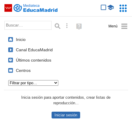
Mediateca de EducaMadrid
Saltar navegación
Servic
Educa
Palabra o frase:
Búsqueda avanzada
Ayuda
(en
ventana
Inicio
nueva)
Canal EducaMadrid
Últimos contenidos
Centros
Tipo de contenido:
Inicia sesión para aportar contenidos, crear listas de
reproducción...
Iniciar sesión