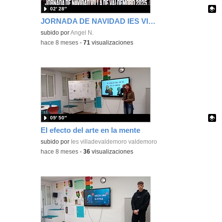
02′ 28″
JORNADA DE NAVIDAD IES VILLA DE VALDEMORO 2025
Contenido educativo.
subido por
Angel N.
-
hace 8 meses
-
71
visualizaciones
09′ 50″
El efecto del arte en la mente
Contenido educativo.
subido por
Ies villadevaldemoro valdemoro
-
hace 8 meses
-
36
visualizaciones