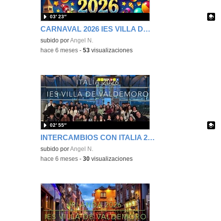
03′ 23″
CARNAVAL 2026 IES VILLA DE VALDEMORO
Contenido educativo.
subido por
Angel N.
-
hace 6 meses
-
53
visualizaciones
02′ 55″
INTERCAMBIOS CON ITALIA 2026 IES VILLA DE VALDEMORO
Contenido educativo.
subido por
Angel N.
-
hace 6 meses
-
30
visualizaciones