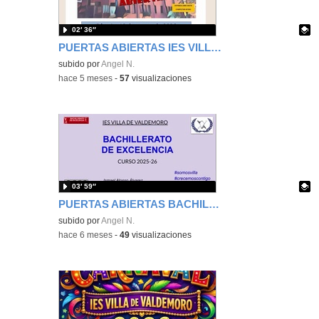
02′ 36″
PUERTAS ABIERTAS IES VILLA DE VALDEMORO 2026
Contenido educativo.
subido por
Angel N.
-
hace 5 meses
-
57
visualizaciones
03′ 59″
PUERTAS ABIERTAS BACHILLERATO DE EXCELENCIA IES VILLA DE VALDEMORO 2026
Contenido educativo.
subido por
Angel N.
-
hace 6 meses
-
49
visualizaciones