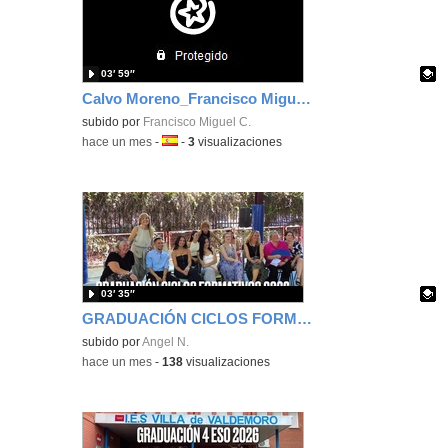
03′ 59″
Calvo Moreno_Francisco Miguel_EvidenciaArea_1
Contenido educativo.
subido por
Francisco Miguel C.
-
hace un mes
-
Idioma:
-
3
visualizaciones
03′ 35″
GRADUACIÓN CICLOS FORMATIVOS IES VILLA DE VALDEMORO CURSO 2025-2026
Contenido educativo.
subido por
Angel N.
-
hace un mes
-
138
visualizaciones