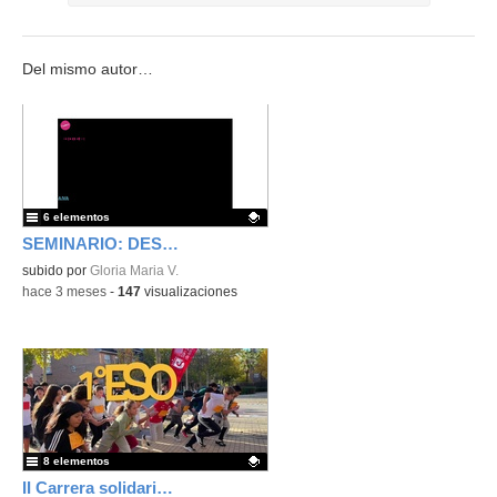
Del mismo autor…
6 elementos
SEMINARIO: DESARROLLO DE UN PROYECTO DE RADIO ESCOLAR III (N_0205)
Contenido educativo.
subido por
Gloria Maria V.
-
hace 3 meses
-
147
visualizaciones
8 elementos
II Carrera solidaria en beneficio de ASION 2025/26