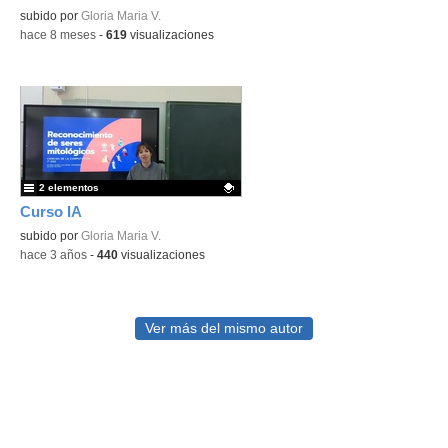
Contenido educativo.
subido por
Gloria Maria V.
-
hace 8 meses
-
619
visualizaciones
2 elementos
Curso IA
Contenido educativo.
subido por
Gloria Maria V.
-
hace 3 años
-
440
visualizaciones
Ver más del mismo autor