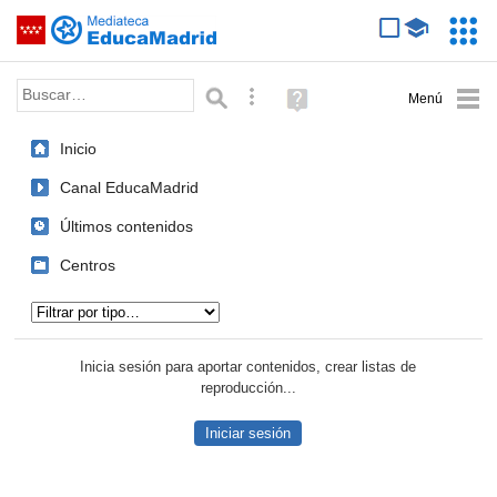
Mediateca de EducaMadrid
Saltar navegación
Servic
Educa
Palabra o frase:
Búsqueda avanzada
Ayuda
(en
ventana
Inicio
nueva)
Canal EducaMadrid
Últimos contenidos
Centros
Tipo de contenido:
Inicia sesión para aportar contenidos, crear listas de
reproducción...
Iniciar sesión