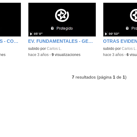
05′ 0″
00′ 53″
EV. FUNDAMENTALES - CONTENIDOS DIGITALES 1 - CARLOS LARA MUÑOZ
EV. FUNDAMENTALES - GESTIÓN PLATAFORMAS - CARLOS LARA MUÑOZ
subido por
Carlos L.
subido por
Carlos L.
ones
-
hace 3 años
-
9
visualizaciones
-
hace 3 años
-
6
visu
7
resultados (página
1
de
1
)