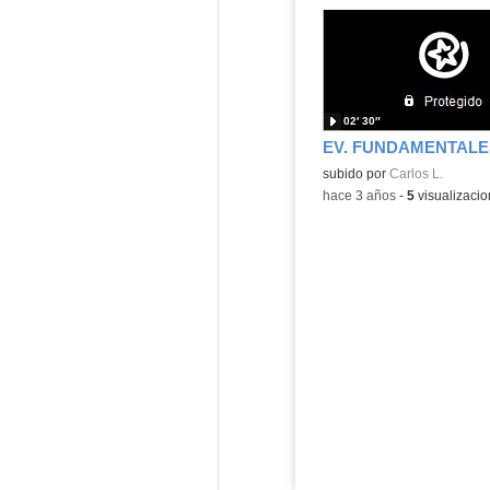
02′ 30″
subido por
Carlos L.
-
hace 3 años
-
5
visualizaci