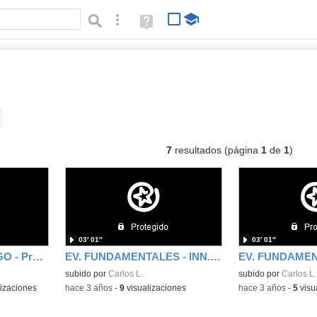
Búsqueda avanzada
Ayuda
(en
ventana
nueva)
ídeos
Tipo de contenido:
7
resultados (página
1
de
1
)
03′ 01″
03′ 01″
CEIP GERARDO DIEGO - Promoción 2024-2025
EV. FUNDAMENTALES - INN. METODOLÓGICA - CARLOS LARA MUÑOZ
subido por
Carlos L.
subido por
Carlos L.
izaciones
-
hace 3 años
-
9
visualizaciones
-
hace 3 años
-
5
visu