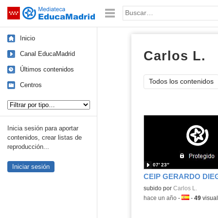
Mediateca de EducaMadrid
Saltar navegación
Palabra o frase:
Inicio
Carlos L.
v
Canal EducaMadrid
Últimos contenidos
Todos los contenidos
Centros
Tipo de contenido:
Inicia sesión para aportar
contenidos, crear listas de
reproducción...
07′ 23″
Iniciar sesión
subido por
Carlos L.
-
hace un año
-
Idioma:
-
49
visual