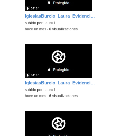
04′ 0″
IglesiasBurcio_Laura_EvidenciaArea_5
subido por
Laura I.
-
hace un mes
-
6
visualizaciones
04′ 0″
IglesiasBurcio_Laura_EvidenciaArea_4
subido por
Laura I.
-
hace un mes
-
6
visualizaciones