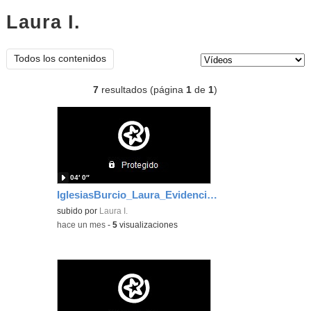
Laura I.
vídeos
Tipo de contenido:
Todos los contenidos
7
resultados (página
1
de
1
)
04′ 0″
IglesiasBurcio_Laura_EvidenciaArea_6
subido por
Laura I.
-
hace un mes
-
5
visualizaciones