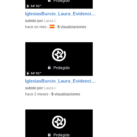
04′ 01″
IglesiasBurcio_Laura_EvidenciaArea_3
subido por
Laura I.
-
hace un mes
-
Idioma:
-
5
visualizaciones
04′ 01″
IglesiasBurcio_Laura_EvidenciaArea_2
subido por
Laura I.
-
hace 2 meses
-
5
visualizaciones