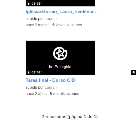
03′ 59″
IglesiasBurcio_Laura_EvidenciaArea_1
subido por
Laura I.
-
hace 2 meses
-
6
visualizaciones
01′ 02″
Tarea final - Curso CID
Contenido educativo.
subido por
Laura I.
-
hace 2 años
-
5
visualizaciones
7
resultados (página
1
de
1
)