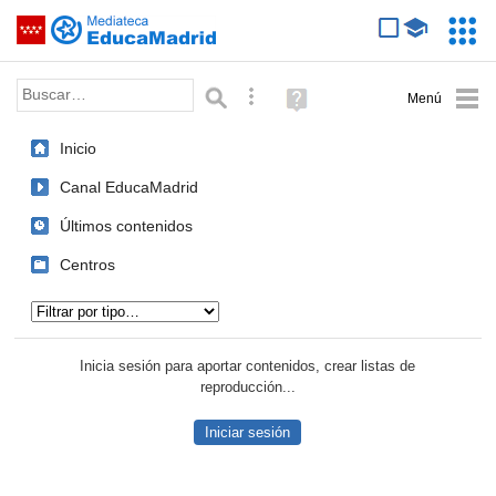
Mediateca de EducaMadrid
Saltar navegación
Servic
Educa
Palabra o frase:
Búsqueda avanzada
Ayuda
(en
ventana
Inicio
nueva)
Canal EducaMadrid
Últimos contenidos
Centros
Tipo de contenido:
Inicia sesión para aportar contenidos, crear listas de
reproducción...
Iniciar sesión