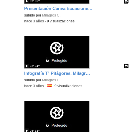
02′ 35″
Presentación Canva Ecuaciones de 2º Grado. Milagros Collado
Contenido educativo.
subido por
Milagros C.
-
hace 3 años
-
9
visualizaciones
02′ 04″
Infografía Tª Pitágoras. Milagros Collado
Contenido educativo.
subido por
Milagros C.
-
hace 3 años
-
Idioma:
-
9
visualizaciones
05′ 31″