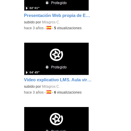
02′ 01″
Presentación Web propia de Educamadrid
subido por
Milagros C.
-
hace 3 años
-
Idioma:
-
5
visualizaciones
04′ 45″
Video explicativo LMS. Aula virtual
subido por
Milagros C.
-
hace 3 años
-
Idioma:
-
6
visualizaciones