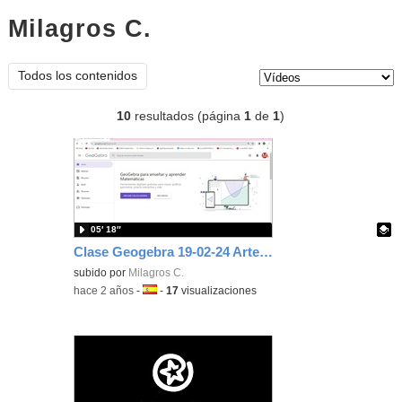
Milagros C.
vídeos
Tipo de contenido:
Todos los contenidos
10
resultados (página
1
de
1
)
05′ 18″
Clase Geogebra 19-02-24 Artemáticas
Contenido educativo.
subido por
Milagros C.
-
hace 2 años
-
Idioma:
-
17
visualizaciones