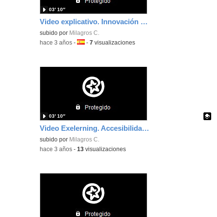
03′ 10″
Video explicativo. Innovación metodológica
subido por
Milagros C.
-
hace 3 años
-
Idioma:
-
7
visualizaciones
03′ 10″
Video Exelerning. Accesibilidad. Con subtitulos
Contenido educativo.
subido por
Milagros C.
-
hace 3 años
-
13
visualizaciones