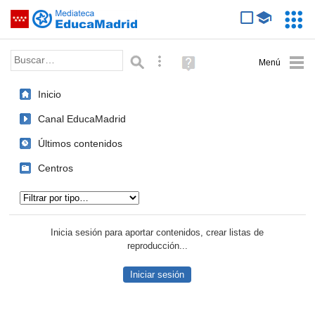
Mediateca de EducaMadrid
Saltar navegación
Servic
Educa
Palabra o frase:
Búsqueda avanzada
Ayuda
(en
ventana
Inicio
nueva)
Canal EducaMadrid
Últimos contenidos
Centros
Tipo de contenido:
Inicia sesión para aportar contenidos, crear listas de
reproducción...
Iniciar sesión