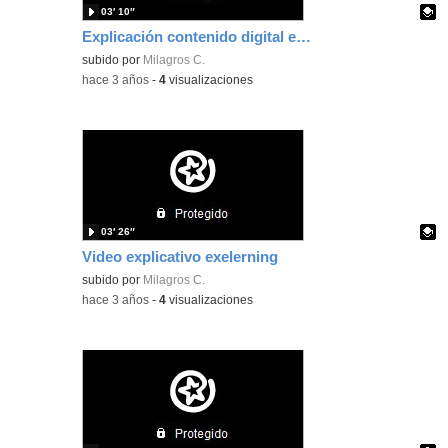
03′ 10″
Explicación contenido digital exelerning. Subtitulado
Contenido educativo.
subido por
Milagros C.
-
hace 3 años
-
4
visualizaciones
03′ 26″
Video explicativo exelerning
Contenido educativo.
subido por
Milagros C.
-
hace 3 años
-
4
visualizaciones