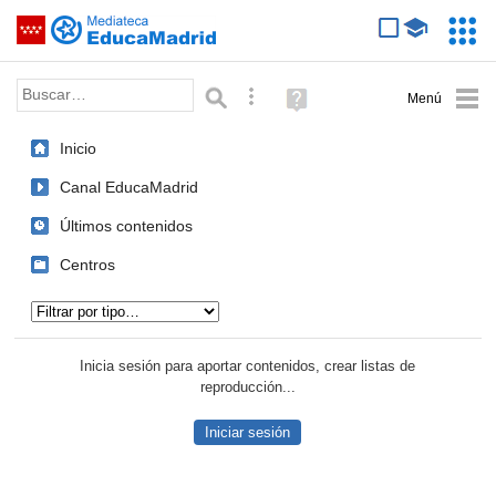
Mediateca de EducaMadrid
Saltar navegación
Servic
Educa
Palabra o frase:
Búsqueda avanzada
Ayuda
(en
ventana
Inicio
nueva)
Canal EducaMadrid
Últimos contenidos
Centros
Tipo de contenido:
Inicia sesión para aportar contenidos, crear listas de
reproducción...
Iniciar sesión