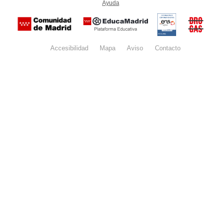
Ayuda
(en ventana nueva)
Certificación
Buzón
de
anónim
conformidad
del Pla
con el
Regiona
Esquema
contra l
Nacional de
Accesibilidad
Mapa
web
Aviso
legal
Contacto
Drogas 
Seguridad
la
(categoría
Comunid
MEDIA). El
de Madr
documento
se abrirá en
ventana
nueva.