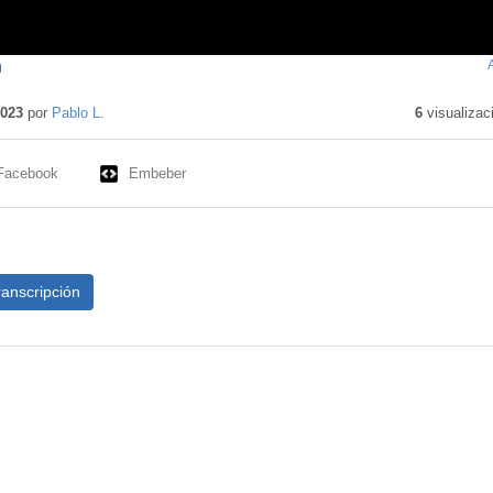
ntenido
cativo
2023
por
Pablo L.
6
visualizac
Facebook
Embeber
ranscripción