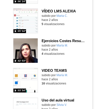
06′ 24″
VÍDEO LMS ALEXIA
Contenido educativo.
subido por
Maria C.
-
hace 2 años
5
visualizaciones
05′ 04″
Ejercicios Costes Resuelto en Teams
Contenido educativo.
subido por
María M.
-
hace 2 años
4
visualizaciones
42′ 53″
VIDEO TEAMS
Contenido educativo.
subido por
María M.
-
hace 2 años
16
visualizaciones
03′ 54″
Uso del aula virtual
subido por
Silvia V.
-
hace 2 años