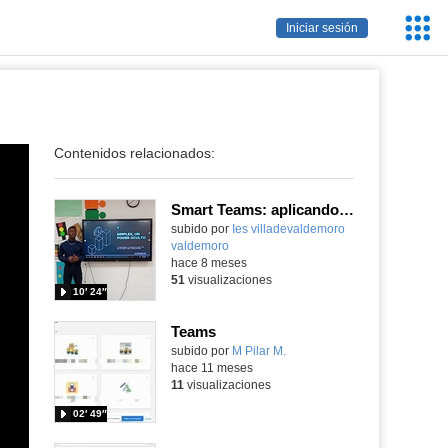
Servic
Iniciar sesión
Educa
Contenidos relacionados:
Smart Teams: aplicando el método Simplex para potenciar el taleno estudiantil
Contenido educativo.
subido por
Ies villadevaldemoro
valdemoro
-
hace 8 meses
51
visualizaciones
10′ 24″
Teams
Contenido educativo.
subido por
M Pilar M.
-
hace 11 meses
11
visualizaciones
02′ 49″