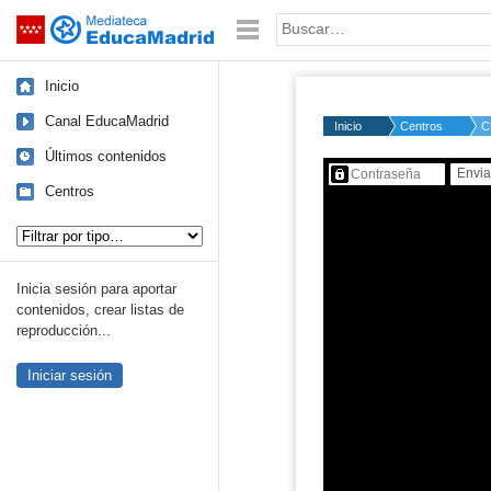
Mediateca de EducaMadrid
Saltar navegación
Palabra o frase:
Inicio
Canal EducaMadrid
Inicio
Centros
C
Últimos contenidos
Contenido protegido…
Centros
Tipo de contenido:
Inicia sesión para aportar
contenidos, crear listas de
reproducción...
Iniciar sesión