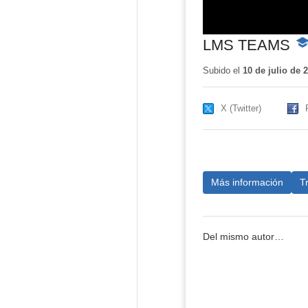
LMS TEAMS
-
Co
edu
Subido el
10 de julio de 
X (Twitter)
Más información
T
Del mismo autor…