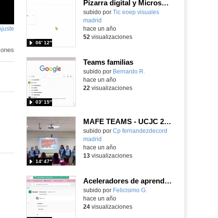
Pizarra digital y Microsoft Teams
subido por
Tic eoep visuales
madrid
-
Ajuste
de
hace un año
52
visualizaciones
pantalla
06′ 12″
iones
Teams familias
subido por
Bernardo R.
-
hace un año
22
visualizaciones
03′ 15″
MAFE TEAMS - UCJC 2024 MADRID
Contenido educativo.
subido por
Cp fernandezdecord
madrid
-
hace un año
13
visualizaciones
14′ 47″
Aceleradores de aprendizaje, comprensión lectora.
Contenido educativo.
subido por
Felicisimo G.
-
hace un año
24
visualizaciones