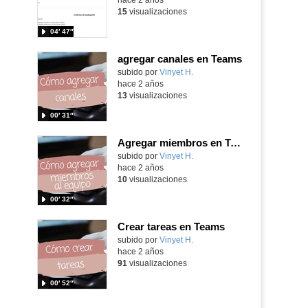
15
visualizaciones
04′ 47″
agregar canales en Teams
subido por
Vinyet H.
-
hace 2 años
13
visualizaciones
00′ 31″
Agregar miembros en Teams
subido por
Vinyet H.
-
hace 2 años
10
visualizaciones
00′ 32″
Crear tareas en Teams
subido por
Vinyet H.
-
hace 2 años
91
visualizaciones
00′ 52″