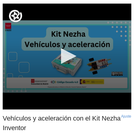
Ajuste
d
Vehículos y aceleración con el Kit Nezha
p
Inventor