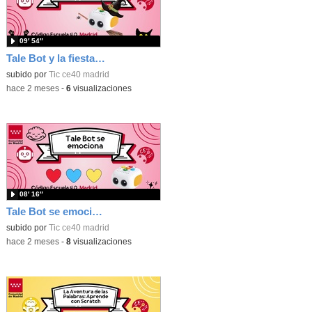
09′ 54″
Tale Bot y la fiesta de Halloween
subido por
Tic ce40 madrid
-
hace 2 meses
-
6
visualizaciones
08′ 16″
Tale Bot se emociona
subido por
Tic ce40 madrid
-
hace 2 meses
-
8
visualizaciones