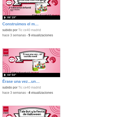
06′ 19″
Construimos el mundo con Lego
subido por
Tic ce40 madrid
-
hace 3 semanas
-
5
visualizaciones
04′ 04″
Érase una vez...un castillo medieval
subido por
Tic ce40 madrid
-
hace 3 semanas
-
4
visualizaciones