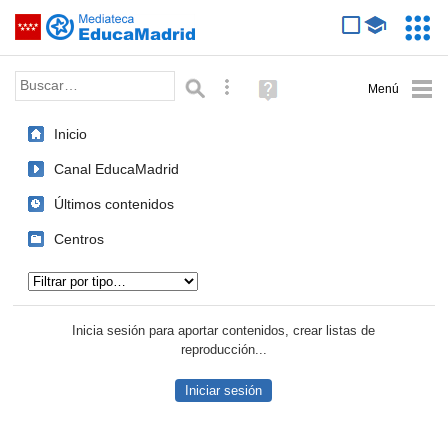
Mediateca de EducaMadrid
Saltar navegación
Servic
Educa
Palabra o frase:
Búsqueda avanzada
Ayuda
(en
ventana
Inicio
nueva)
Canal EducaMadrid
Últimos contenidos
Centros
Tipo de contenido:
Inicia sesión para aportar contenidos, crear listas de
reproducción...
Iniciar sesión