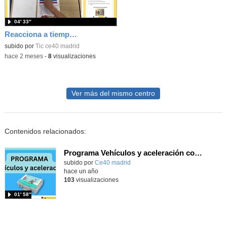
04′ 33″
Reacciona a tiempo: programación y reflejos con Micro:bit
subido por
Tic ce40 madrid
-
hace 2 meses
-
8
visualizaciones
Ver más del mismo centro
Contenidos relacionados:
Programa Vehículos y aceleración con el Kit Nezha Inventor
subido por
Ce40 madrid
-
hace un año
103
visualizaciones
01′ 58″