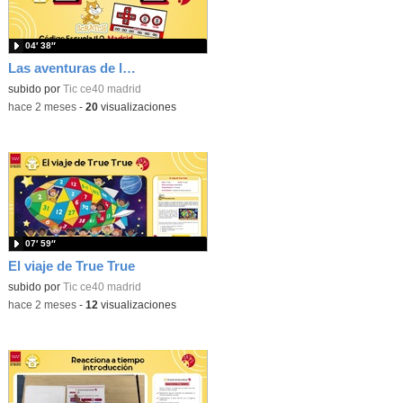
04′ 38″
Las aventuras de la palabras. Aprende con Scratch
subido por
Tic ce40 madrid
-
hace 2 meses
-
20
visualizaciones
07′ 59″
El viaje de True True
subido por
Tic ce40 madrid
-
hace 2 meses
-
12
visualizaciones