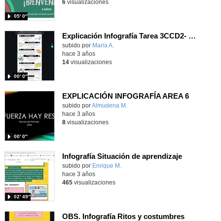
6
visualizaciones
05′ 0″
Explicación Infografía Tarea 3CCD2- María Avendaño
Contenido educativo.
subido por
Maria A.
-
hace 3 años
14
visualizaciones
00′ 0″
EXPLICACIÓN INFOGRAFÍA AREA 6
Contenido educativo.
subido por
Almudena M.
-
hace 3 años
8
visualizaciones
00′ 0″
Infografía Situación de aprendizaje
Contenido educativo.
subido por
Enrique M.
-
hace 3 años
465
visualizaciones
02′ 49″
OBS. Infografía Ritos y costumbres