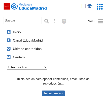
Mediateca de EducaMadrid
Saltar navegación
Servic
Educa
Palabra o frase:
Búsqueda avanzada
Ayuda
(en
ventana
Inicio
nueva)
Canal EducaMadrid
Últimos contenidos
Centros
Tipo de contenido:
Inicia sesión para aportar contenidos, crear listas de
reproducción...
Iniciar sesión