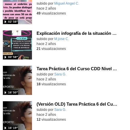
Contenido educativo.
subido por
Miguel Angel C.
-
hace 2 años
49
visualizaciones
02′ 58″
Explicación infografía de la situación de aprendizaje "Tiro a canasta"
Contenido educativo.
subido por
M.jose C.
-
hace 2 años
21
visualizaciones
00′ 58″
Tarea Práctica 6 del Curso CDD Nivel A2 Sara Gaspar
Contenido educativo.
subido por
Sara G.
-
hace 2 años
18
visualizaciones
16′ 50″
(Versión OLD) Tarea Práctica 6 del Curso CDD Nivel A2 Sara Gaspar
Contenido educativo.
subido por
Sara G.
-
hace 2 años
12
visualizaciones
16′ 19″