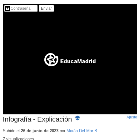
Contenido protegido…
Ajuste
d
Infografía - Explicación
-
p
Contenido
educativo
Subido el
26 de junio de 2023
por
Marã­a Del Mar B.
7
visualizaciones