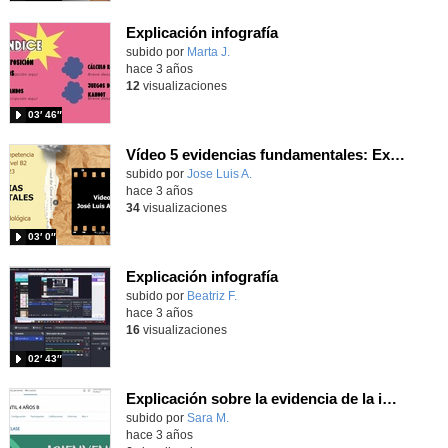
Explicación infografía
Contenido educativo.
subido por
Marta J.
-
hace 3 años
12
visualizaciones
03′ 46″
Vídeo 5 evidencias fundamentales: Explicación de una infografía que incluye una secuencia de aprendizaje
Contenido educativo.
subido por
Jose Luis A.
-
hace 3 años
34
visualizaciones
03′ 0″
Explicación infografía
Contenido educativo.
subido por
Beatriz F.
-
hace 3 años
16
visualizaciones
02′ 43″
Explicación sobre la evidencia de la infografía
subido por
Sara M.
-
hace 3 años