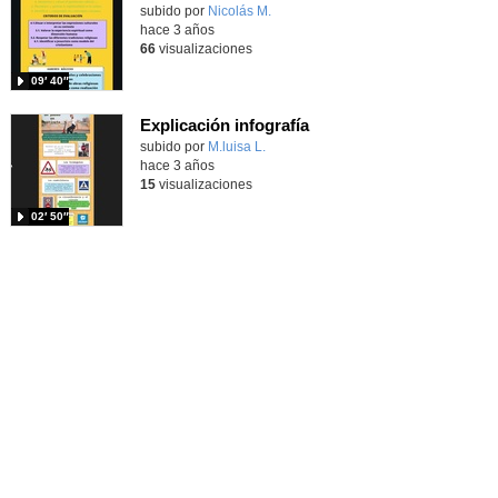
Contenido educativo.
subido por
Nicolás M.
-
hace 3 años
66
visualizaciones
09′ 40″
Explicación infografía
subido por
M.luisa L.
-
hace 3 años
15
visualizaciones
02′ 50″