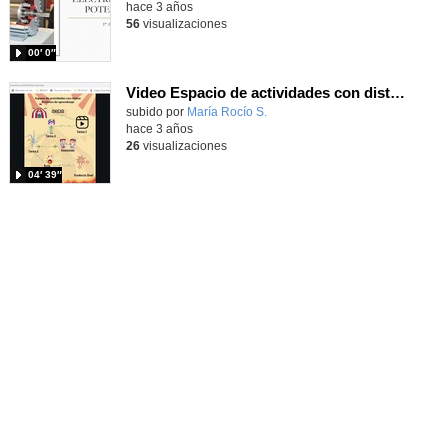
hace 3 años
56
visualizaciones
00′ 0″
Video Espacio de actividades con distintos ritmos de aprendizaje
Contenido educativo.
subido por
María Rocío S.
-
hace 3 años
26
visualizaciones
04′ 39″