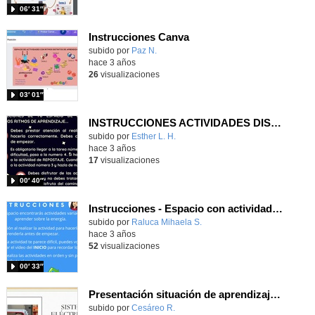
06′ 31″
Instrucciones Canva
Contenido educativo.
subido por
Paz N.
-
hace 3 años
26
visualizaciones
03′ 01″
INSTRUCCIONES ACTIVIDADES DISTINTOS RITMOS DE APRENDIZAJE
Contenido educativo.
subido por
Esther L. H.
-
hace 3 años
17
visualizaciones
00′ 40″
Instrucciones - Espacio con actividades de distintos ritmos de aprendizaje
Contenido educativo.
subido por
Raluca Mihaela S.
-
hace 3 años
52
visualizaciones
00′ 33″
Presentación situación de aprendizaje Sistemas de Potencia
Contenido educativo.
subido por
Cesáreo R.
-