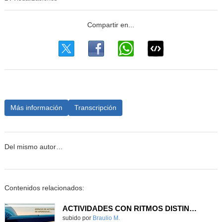
Más información
Transcripción
Del mismo autor…
Contenidos relacionados:
ACTIVIDADES CON RITMOS DISTINTOS DE APRENDIZAJE
Contenido educativo.
subido por
Braulio M.
-