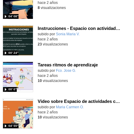
hace 2 años
8
visualizaciones
04′ 08″
Instrucciones - Espacio con actividades de distintos ritmos de aprendizaje
Contenido educativo.
subido por
Sonia Maria V.
-
hace 2 años
23
visualizaciones
00′ 24″
Tareas ritmos de aprendizaje
Contenido educativo.
subido por
Fco. Jose G.
-
hace 2 años
10
visualizaciones
00′ 0″
Video sobre Espacio de actividades con ritmos de aprendizaje distintos
Contenido educativo.
subido por
Maria Carmen O.
-
hace 2 años
10
visualizaciones
04′ 55″