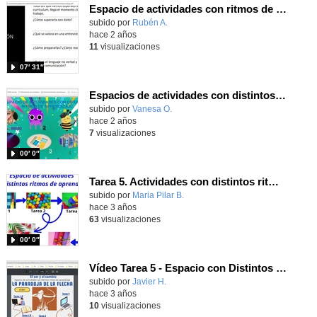
Espacio de actividades con ritmos de aprendizaje distintos
Contenido educativo.
subido por
Rubén A.
-
hace 2 años
11
visualizaciones
07′ 31″
Espacios de actividades con distintos ritmos de aprendizaje.
Contenido educativo.
subido por
Vanesa O.
-
hace 2 años
7
visualizaciones
00′ 0″
Tarea 5. Actividades con distintos ritmos de aprendizaje
Contenido educativo.
subido por
Maria Pilar B.
-
hace 3 años
63
visualizaciones
00′ 0″
Vídeo Tarea 5 - Espacio con Distintos Ritmos de Aprendizaje
Contenido educativo.
subido por
Javier H.
-
hace 3 años
10
visualizaciones