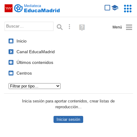
Mediateca de EducaMadrid
Saltar navegación
Servic
Educa
Palabra o frase:
Búsqueda avanzada
Ayuda
(en
ventana
Inicio
nueva)
Canal EducaMadrid
Últimos contenidos
Centros
Tipo de contenido:
Inicia sesión para aportar contenidos, crear listas de
reproducción...
Iniciar sesión