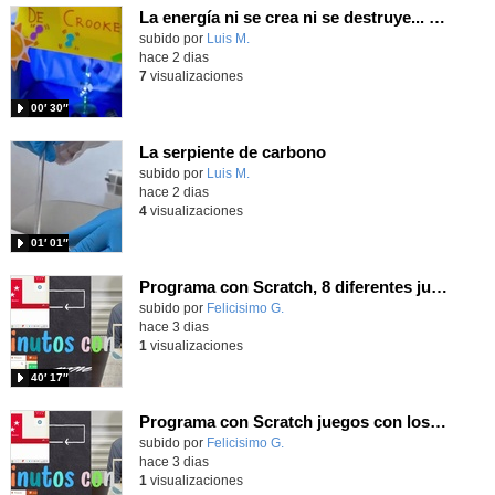
La energía ni se crea ni se destruye... ¡se experimenta! El Tierno en la Feria Madrid es Ciencia 2026
Contenido educativo.
subido por
Luis M.
-
hace 2 dias
7
visualizaciones
00′ 30″
La serpiente de carbono
Contenido educativo.
subido por
Luis M.
-
hace 2 dias
4
visualizaciones
01′ 01″
Programa con Scratch, 8 diferentes juegos para vivir la emoción de los partidos de España en el mundial 2026
Contenido educativo.
subido por
Felicisimo G.
-
hace 3 dias
1
visualizaciones
40′ 17″
Programa con Scratch juegos con los partidos del mundial 2026 ganados por España
Contenido educativo.
subido por
Felicisimo G.
-
hace 3 dias
1
visualizaciones