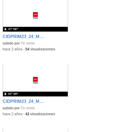
27′ 06″
CIDPRIM23_24_M2_3.3. Isabel Torija_Acoso I
subido por
Tic ismie
-
hace 2 años
-
54
visualizaciones
07′ 39″
CIDPRIM23_24_M2_3.1. Alfonso Villarán_Tutor
subido por
Tic ismie
-
hace 2 años
-
42
visualizaciones