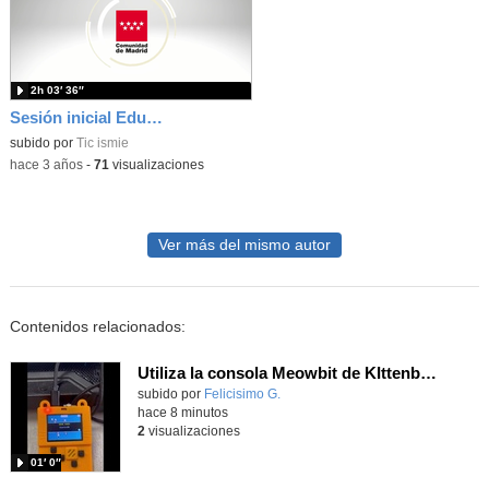
2h 03′ 36″
Sesión inicial Educar para Ser 2023_2024
subido por
Tic ismie
-
hace 3 años
-
71
visualizaciones
Ver más del mismo autor
Contenidos relacionados:
Utiliza la consola Meowbit de KIttenbot para jugar con tus programas MakeCode Arcade
Contenido educativo.
subido por
Felicisimo G.
-
hace 8 minutos
2
visualizaciones
01′ 0″