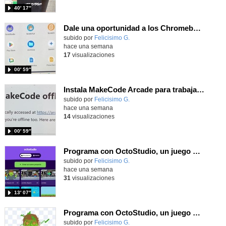
40′ 17″
Dale una oportunidad a los Chromebooks y utiliza un proyector para realizar talleres si no tienes pantallas táctiles
Contenido educativo.
subido por
Felicisimo G.
-
hace una semana
17
visualizaciones
00′ 59″
Instala MakeCode Arcade para trabajar offline en tu tablet, ordenador, Chromebook
Contenido educativo.
subido por
Felicisimo G.
-
hace una semana
14
visualizaciones
00′ 59″
Programa con OctoStudio, un juego de disparos contra Zombies con un cargador basado en el House of the dead
Contenido educativo.
subido por
Felicisimo G.
-
hace una semana
31
visualizaciones
13′ 07″
Programa con OctoStudio, un juego homenajeando al House of the dead con Zombies
Contenido educativo.
subido por
Felicisimo G.
-