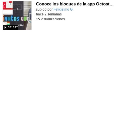
Conoce los bloques de la app Octostudio, gratuito, offline y para tu tablet y móvil - Contenido educativo
Contenido educativo.
subido por
Felicisimo G.
-
hace 2 semanas
15
visualizaciones
38′ 02″