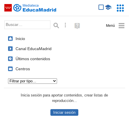
Mediateca de EducaMadrid
Saltar navegación
Servic
Educa
Palabra o frase:
Búsqueda avanzada
Ayuda
(en
ventana
Inicio
nueva)
Canal EducaMadrid
Últimos contenidos
Centros
Tipo de contenido:
Inicia sesión para aportar contenidos, crear listas de
reproducción...
Iniciar sesión