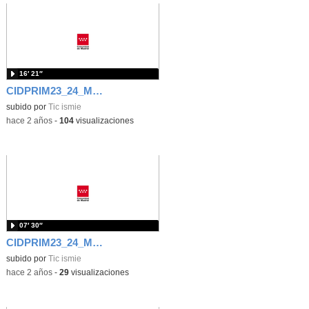
16′ 21″
CIDPRIM23_24_M2_5.1. Yolanda Sánchez_Equidad e inclusión educativa
subido por
Tic ismie
-
hace 2 años
-
104
visualizaciones
07′ 30″
CIDPRIM23_24_M2_4.3. Ángel Soria_Respuesta ante el conflicto
subido por
Tic ismie
-
hace 2 años
-
29
visualizaciones