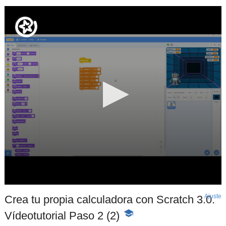
Ajuste
d
Crea tu propia calculadora con Scratch 3.0.
p
Vídeotutorial Paso 2 (2)
-
Contenido