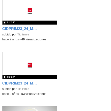
11′ 28″
CIDPRIM23_24_M2_2.1. Susana Rodríguez_Marco Convivencia
subido por
Tic ismie
-
hace 2 años
-
49
visualizaciones
16′ 32″
CIDPRIM23_24_M2_1.1. José María Lozano_Normativa reguladora centros
subido por
Tic ismie
-
hace 2 años
-
53
visualizaciones