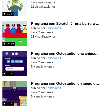
hace una semana
11
visualizaciones
01′ 0″
Programa con Scratch Jr una barrera que se desplaza para dar sensación de movimiento
Contenido educativo.
subido por
Felicisimo G.
-
hace 2 semanas
23
visualizaciones
06′ 50″
Programa con Octostudio, una animación utilizando la cámara para una foto y audio y texto para comunicar.
Contenido educativo.
subido por
Felicisimo G.
-
hace 2 semanas
5
visualizaciones
01′ 0″
Programa con Octostudio, un juego de Educación Víal cruzando un paso de cebra.
Contenido educativo.
subido por
Felicisimo G.
-
hace 2 semanas
5
visualizaciones
01′ 0″