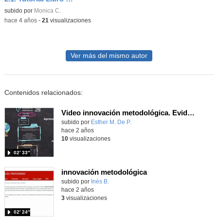
Contenido educativo.
subido por
Monica C.
-
hace 4 años
-
21
visualizaciones
Ver más del mismo autor
Contenidos relacionados:
Video innovación metodológica. Evidencias nivel B.
Contenido educativo.
subido por
Esther M. De P.
-
hace 2 años
10
visualizaciones
02′ 33″
innovación metodológica
Contenido educativo.
subido por
Inés B.
-
hace 2 años
3
visualizaciones
02′ 24″