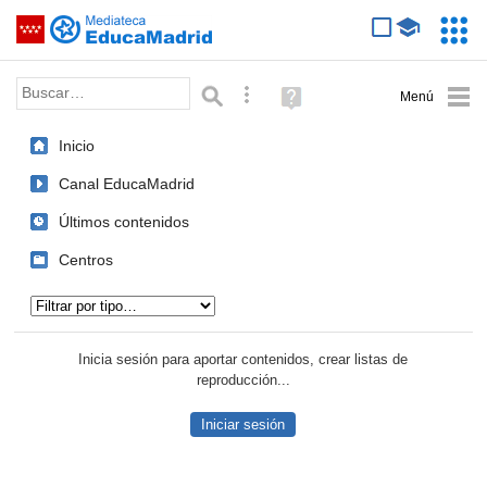
Mediateca de EducaMadrid
Saltar navegación
Servic
Educa
Palabra o frase:
Búsqueda avanzada
Ayuda
(en
ventana
Inicio
nueva)
Canal EducaMadrid
Últimos contenidos
Centros
Tipo de contenido:
Inicia sesión para aportar contenidos, crear listas de
reproducción...
Iniciar sesión