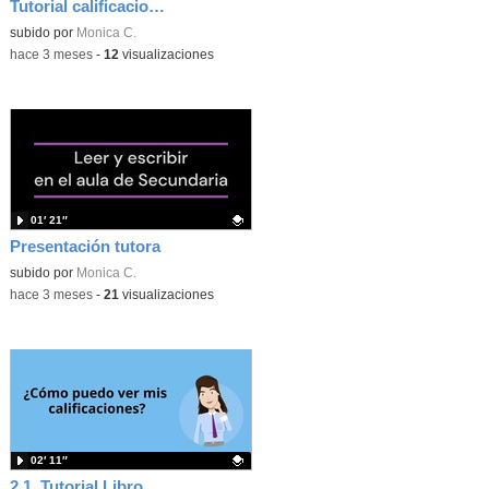
Tutorial calificaciones AV
Contenido educativo.
subido por
Monica C.
-
hace 3 meses
-
12
visualizaciones
01′ 21″
Presentación tutora
Contenido educativo.
subido por
Monica C.
-
hace 3 meses
-
21
visualizaciones
02′ 11″
2.1. Tutorial Libro de calificaciones