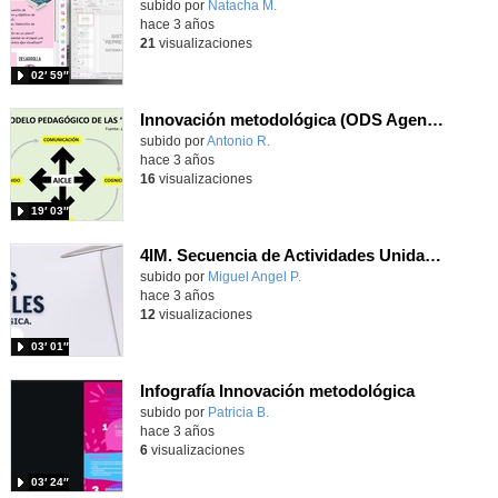
Contenido educativo.
subido por
Natacha M.
-
hace 3 años
21
visualizaciones
02′ 59″
Innovación metodológica (ODS Agenda 2030 - CLIL) - 34994912K
Contenido educativo.
subido por
Antonio R.
-
hace 3 años
16
visualizaciones
19′ 03″
4IM. Secuencia de Actividades Unidades de Trabajo (UdT) - Miguel Ángel Pizarro Alarcón.
subido por
Miguel Angel P.
-
hace 3 años
12
visualizaciones
03′ 01″
Infografía Innovación metodológica
Contenido educativo.
subido por
Patricia B.
-
hace 3 años
6
visualizaciones
03′ 24″