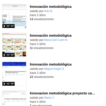
Innovación metodológica
Contenido educativo.
subido por
Inés B.
-
hace 2 años
14
visualizaciones
02′ 24″
Innovación metodológica
Contenido educativo.
subido por
Maria Del Carm N.
-
hace 2 años
11
visualizaciones
03′ 03″
Innovación metodológica
Contenido educativo.
subido por
Miguel Angel G.
-
hace 2 años
22
visualizaciones
02′ 59″
Innovacion metodológica proyecto cambio climático
Contenido educativo.
subido por
Maria V.
-
hace 2 años
7
visualizaciones