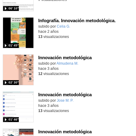
06′ 10″
Infografía. Innovación metodológica.
Contenido educativo.
subido por
Celia G.
-
hace 2 años
13
visualizaciones
01′ 45″
Innovación metodológica
Contenido educativo.
subido por
Almudena M.
-
hace 3 años
12
visualizaciones
02′ 30″
Innovación metodológica
subido por
Jose M. P.
-
hace 3 años
13
visualizaciones
01′ 46″
Innovación metodológica