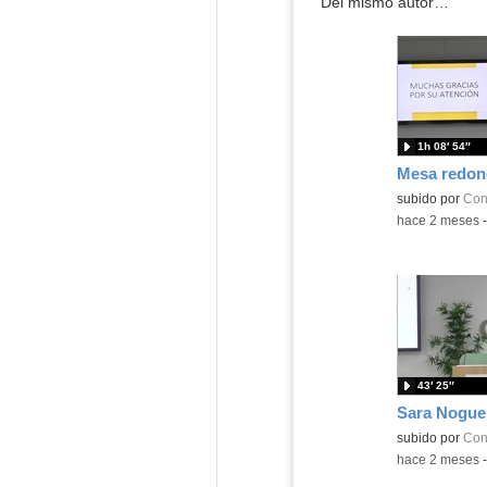
Del mismo autor…
1h 08′ 54″
Mesa redon
subido por
Con
-
hace 2 meses
43′ 25″
Sara Nogue
subido por
Con
-
hace 2 meses