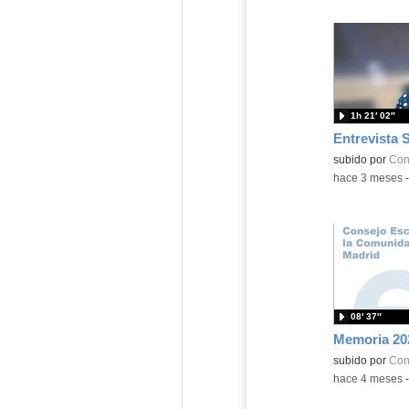
1h 21′ 02″
Contenido educ
subido por
Con
-
hace 3 meses
08′ 37″
Memoria 20
subido por
Con
-
hace 4 meses