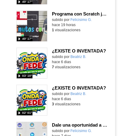
40′ 17″
Programa con Scratch juegos con los partidos del mundial 2026 ganados por España
Contenido educativo.
subido por
Felicisimo G.
-
hace 19 horas
1
visualizaciones
40′ 17″
¿EXISTE O INVENTADA?
Contenido educativo.
subido por
Beatriz B.
-
hace 6 dias
7
visualizaciones
03′ 10″
¿EXISTE O INVENTADA?
Contenido educativo.
subido por
Beatriz B.
-
hace 6 dias
3
visualizaciones
02′ 01″
Dale una oportunidad a los Chromebooks y utiliza un proyector para realizar talleres si no tienes pantallas táctiles
Contenido educativo.
subido por
Felicisimo G.
-
hace 7 dias