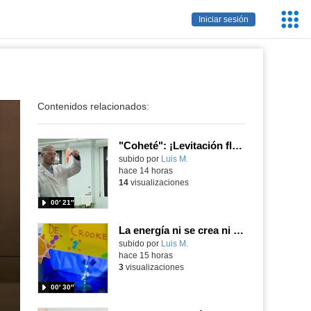
Servic
Iniciar sesión
Educa
Contenidos relacionados:
"Coheté": ¡Levitación flamígera!
Contenido educativo.
subido por
Luis M.
-
hace 14 horas
14
visualizaciones
00′ 21″
La energía ni se crea ni se destruye... ¡se experimenta! El Tierno en la Feria Madrid es Ciencia 2026
Contenido educativo.
subido por
Luis M.
-
hace 15 horas
3
visualizaciones
00′ 30″