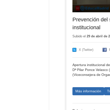
Prevención del 
institucional
Subido el
29 de abril de 
X (Twitter)
Apertura institucional d
Dª Pilar Ponce Velasco 
(Viceconsejera de Organ
Más información
T