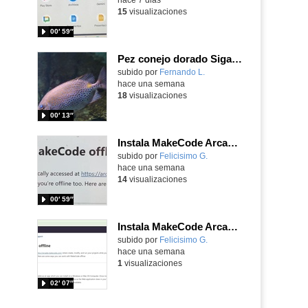
15
visualizaciones
00′ 59″
Pez conejo dorado Siganus guttatus (Bloch, 1786)
Contenido educativo.
subido por
Fernando L.
-
hace una semana
18
visualizaciones
00′ 13″
Instala MakeCode Arcade para trabajar offline en tu tablet, ordenador, Chromebook
Contenido educativo.
subido por
Felicisimo G.
-
hace una semana
14
visualizaciones
00′ 59″
Instala MakeCode Arcade offline para programar grandes juegos sin necesidad de Internet
Contenido educativo.
subido por
Felicisimo G.
-
hace una semana
1
visualizaciones
02′ 07″