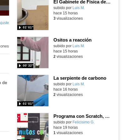
El Gabinete de Física del IES Enrique Tierno Galván de Parla (Curso 25-26)
Contenido educativo.
subido por
Luis M.
-
hace 15 horas
3
visualizaciones
Ajuste
de
01′ 01″
pantalla
Ositos a reacción
iones
Contenido educativo.
subido por
Luis M.
-
hace 15 horas
2
visualizaciones
00′ 32″
La serpiente de carbono
o de
Contenido educativo.
subido por
Luis M.
-
hace 16 horas
2
visualizaciones
01′ 01″
Programa con Scratch, 8 diferentes juegos para vivir la emoción de los partidos de España en el mundial 2026
Contenido educativo.
subido por
Felicisimo G.
-
hace 19 horas
1
visualizaciones