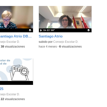
1h 21′ 08″
Entrevista Santiago Atrio DBTS17
Santiago Atrio
ativo.
sejo Escolar D.
Contenido educativo.
subido por
Consejo Escolar D.
-
38
visualizaciones
-
hace 4 meses
-
6
visualizaciones
25
sejo Escolar D.
-
22
visualizaciones