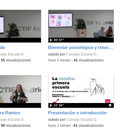
35′ 57″
da
Bienestar psicológico y retos educativos de las familias de la Comunidad de Madrid
sejo Escolar D.
subido por
Consejo Escolar D.
-
55
visualizaciones
-
hace 2 meses
-
41
visualizaciones
21′ 36″
ra Ramiro
Presentación e introducción
sejo Escolar D.
Contenido educativo.
subido por
Consejo Escolar D.
-
90
visualizaciones
-
hace 2 meses
-
61
visualizaciones