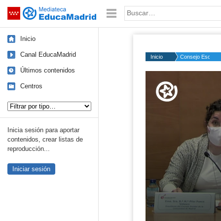
Mediateca de EducaMadrid
Saltar navegación
Palabra o frase:
Inicio
Canal EducaMadrid
Inicio
Consejo Escolar
Últimos contenidos
Volume
50%
Centros
Tipo de contenido:
Inicia sesión para aportar
contenidos, crear listas de
reproducción...
Iniciar sesión