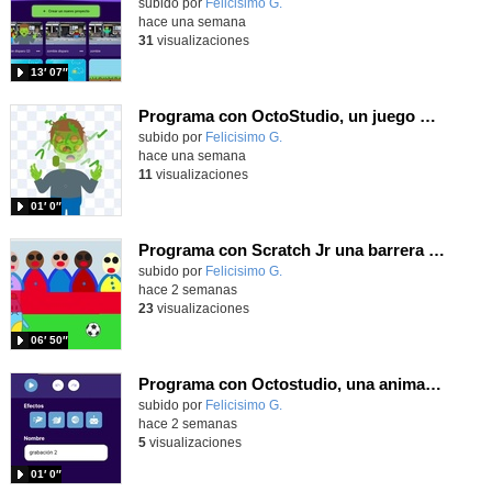
Contenido educativo.
subido por
Felicisimo G.
-
hace una semana
31
visualizaciones
13′ 07″
Programa con OctoStudio, un juego homenajeando al House of the dead con Zombies
Contenido educativo.
subido por
Felicisimo G.
-
hace una semana
11
visualizaciones
01′ 0″
Programa con Scratch Jr una barrera que se desplaza para dar sensación de movimiento
Contenido educativo.
subido por
Felicisimo G.
-
hace 2 semanas
23
visualizaciones
06′ 50″
Programa con Octostudio, una animación utilizando la cámara para una foto y audio y texto para comunicar.
Contenido educativo.
subido por
Felicisimo G.
-
hace 2 semanas
5
visualizaciones
01′ 0″