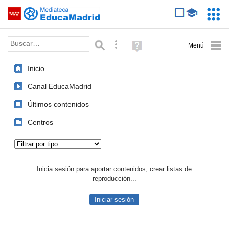
Mediateca de EducaMadrid
Saltar navegación
Servic
Educa
Palabra o frase:
Búsqueda avanzada
Ayuda
(en
ventana
Inicio
nueva)
Canal EducaMadrid
Últimos contenidos
Centros
Tipo de contenido:
Inicia sesión para aportar contenidos, crear listas de
reproducción...
Iniciar sesión