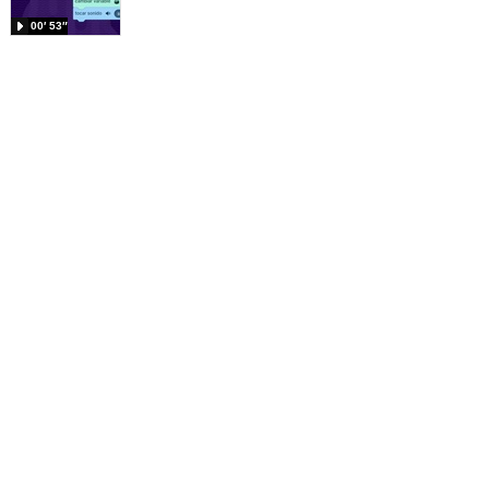
00′ 53″