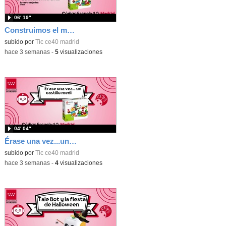
06′ 19″
Construimos el mundo con Lego
subido por
Tic ce40 madrid
-
hace 3 semanas
-
5
visualizaciones
04′ 04″
Érase una vez...un castillo medieval
subido por
Tic ce40 madrid
-
hace 3 semanas
-
4
visualizaciones