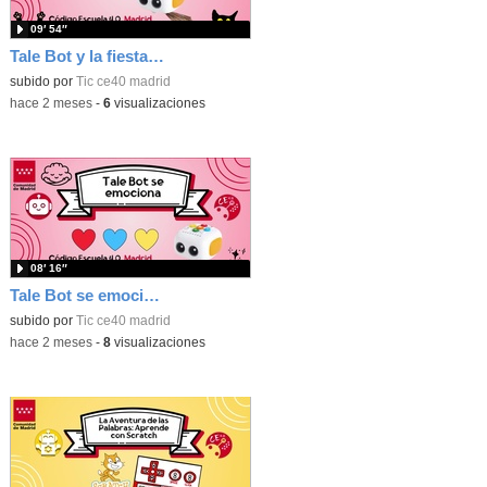
09′ 54″
Tale Bot y la fiesta de Halloween
subido por
Tic ce40 madrid
-
hace 2 meses
-
6
visualizaciones
08′ 16″
Tale Bot se emociona
subido por
Tic ce40 madrid
-
hace 2 meses
-
8
visualizaciones