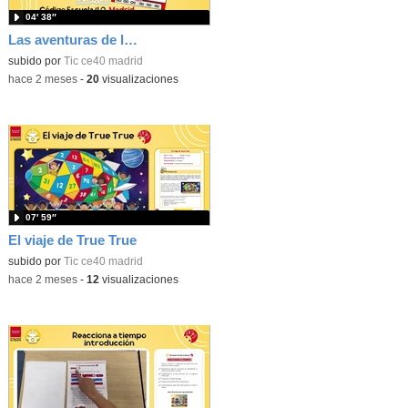
04′ 38″
Las aventuras de la palabras. Aprende con Scratch
subido por
Tic ce40 madrid
-
hace 2 meses
-
20
visualizaciones
07′ 59″
El viaje de True True
subido por
Tic ce40 madrid
-
hace 2 meses
-
12
visualizaciones