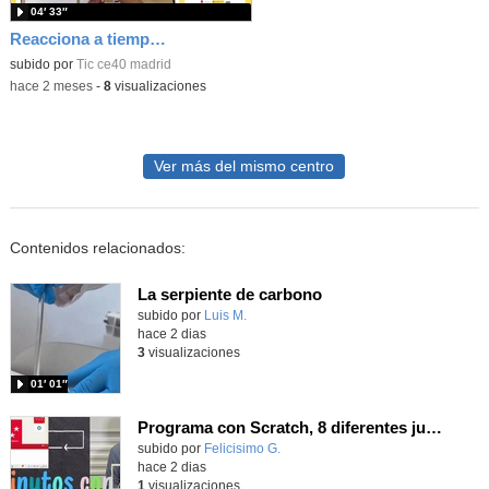
04′ 33″
Reacciona a tiempo: programación y reflejos con Micro:bit
subido por
Tic ce40 madrid
-
hace 2 meses
-
8
visualizaciones
Ver más del mismo centro
Contenidos relacionados:
La serpiente de carbono
Contenido educativo.
subido por
Luis M.
-
hace 2 dias
3
visualizaciones
01′ 01″
Programa con Scratch, 8 diferentes juegos para vivir la emoción de los partidos de España en el mundial 2026
Contenido educativo.
subido por
Felicisimo G.
-
hace 2 dias
1
visualizaciones