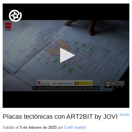
Ajuste
d
Placas tectónicas con ART2BIT by JOVI
p
Subido el
5 de febrero de 2025
por
Ce40 madrid