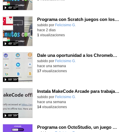
40′ 17″
Programa con Scratch juegos con los partidos del mundial 2026 ganados por España
Contenido educativo.
subido por
Felicisimo G.
-
hace 2 dias
1
visualizaciones
40′ 17″
Dale una oportunidad a los Chromebooks y utiliza un proyector para realizar talleres si no tienes pantallas táctiles
Contenido educativo.
subido por
Felicisimo G.
-
hace una semana
17
visualizaciones
00′ 59″
Instala MakeCode Arcade para trabajar offline en tu tablet, ordenador, Chromebook
Contenido educativo.
subido por
Felicisimo G.
-
hace una semana
14
visualizaciones
00′ 59″
Programa con OctoStudio, un juego de disparos contra Zombies con un cargador basado en el House of the dead