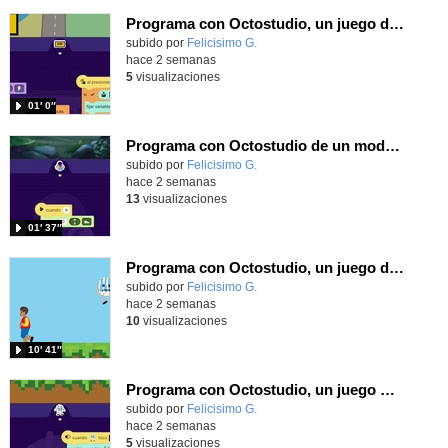
Programa con Octostudio, un juego de Educación Víal cruzando un paso de cebra.
Contenido educativo.
subido por
Felicisimo G.
-
hace 2 semanas
5
visualizaciones
01′ 0″
Programa con Octostudio de un modo sencillo, offline y gratuito
Contenido educativo.
subido por
Felicisimo G.
-
hace 2 semanas
13
visualizaciones
01′ 37″
Programa con Octostudio, un juego de 4 personajes ganando la copa del mundo saltando y esquivando rivales.
Contenido educativo.
subido por
Felicisimo G.
-
hace 2 semanas
10
visualizaciones
10′ 41″
Programa con Octostudio, un juego moviendo la tablet para ganar con España, el mundial 2026
Contenido educativo.
subido por
Felicisimo G.
-
hace 2 semanas
5
visualizaciones