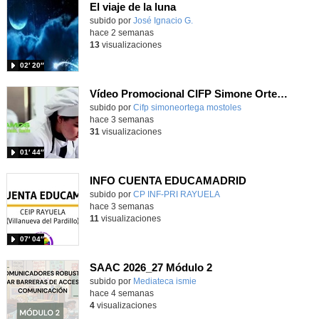
El viaje de la luna
Contenido educativo.
subido por
José Ignacio G.
-
hace 2 semanas
13
visualizaciones
02′ 20″
Vídeo Promocional CIFP Simone Ortega
Contenido educativo.
subido por
Cifp simoneortega mostoles
-
hace 3 semanas
31
visualizaciones
01′ 44″
INFO CUENTA EDUCAMADRID
subido por
CP INF-PRI RAYUELA
-
hace 3 semanas
11
visualizaciones
07′ 04″
SAAC 2026_27 Módulo 2
subido por
Mediateca ismie
-
hace 4 semanas
4
visualizaciones