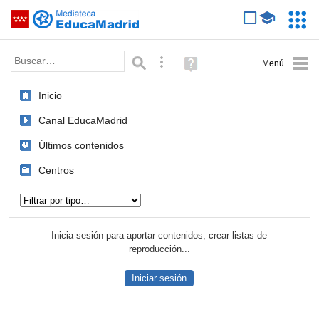
Mediateca de EducaMadrid
Saltar navegación
Servic
Educa
Palabra o frase:
Búsqueda avanzada
Ayuda
(en
ventana
Inicio
nueva)
Canal EducaMadrid
Últimos contenidos
Centros
Tipo de contenido:
Inicia sesión para aportar contenidos, crear listas de
reproducción...
Iniciar sesión