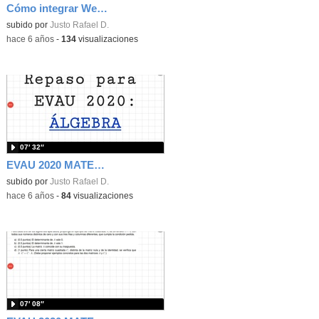
Cómo integrar Webex y Moodle
Contenido educativo.
subido por
Justo Rafael D.
-
hace 6 años
-
134
visualizaciones
07′ 32″
EVAU 2020 MATES II ALGEBRA 4
subido por
Justo Rafael D.
-
hace 6 años
-
84
visualizaciones
07′ 08″