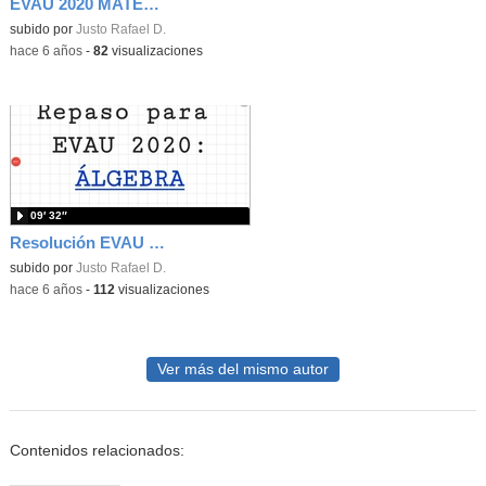
EVAU 2020 MATES II ALGEBRA 3
subido por
Justo Rafael D.
-
hace 6 años
-
82
visualizaciones
09′ 32″
Resolución EVAU 2020 MODELO MATEMÁTICAS II MADRID, ALGEBRA OPCIÓN B.
subido por
Justo Rafael D.
-
hace 6 años
-
112
visualizaciones
Ver más del mismo autor
Contenidos relacionados: