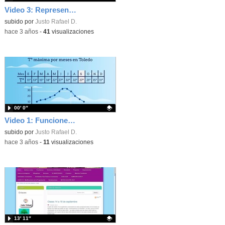
Video 3: Representación de funciones lineales
Contenido educativo.
subido por
Justo Rafael D.
-
hace 3 años
-
41
visualizaciones
00′ 0″
Video 1: Funciones introducción
Contenido educativo.
subido por
Justo Rafael D.
-
hace 3 años
-
11
visualizaciones
13′ 11″