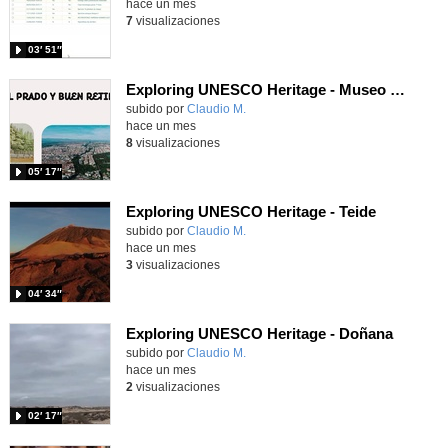
hace un mes
7
visualizaciones
03′ 51″
Exploring UNESCO Heritage - Museo del Prado
Contenido educativo.
subido por
Claudio M.
-
hace un mes
8
visualizaciones
05′ 17″
Exploring UNESCO Heritage - Teide
Contenido educativo.
subido por
Claudio M.
-
hace un mes
3
visualizaciones
04′ 34″
Exploring UNESCO Heritage - Doñana
Contenido educativo.
subido por
Claudio M.
-
hace un mes
2
visualizaciones
02′ 17″