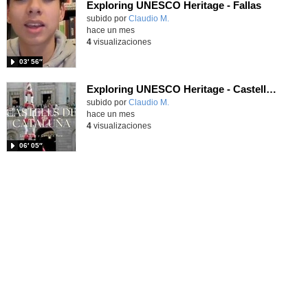
Exploring UNESCO Heritage - Fallas
Contenido educativo.
subido por
Claudio M.
-
hace un mes
4
visualizaciones
03′ 56″
Exploring UNESCO Heritage - Castells de Cataluña
Contenido educativo.
subido por
Claudio M.
-
hace un mes
4
visualizaciones
06′ 05″