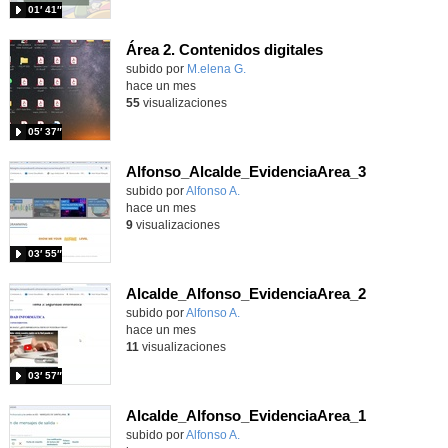
01′ 41″
Área 2. Contenidos digitales
Contenido educativo.
subido por
M.elena G.
-
hace un mes
55
visualizaciones
05′ 37″
Alfonso_Alcalde_EvidenciaArea_3
Contenido educativo.
subido por
Alfonso A.
-
hace un mes
9
visualizaciones
03′ 55″
Alcalde_Alfonso_EvidenciaArea_2
Contenido educativo.
subido por
Alfonso A.
-
hace un mes
11
visualizaciones
03′ 57″
Alcalde_Alfonso_EvidenciaArea_1
Contenido educativo.
subido por
Alfonso A.
-