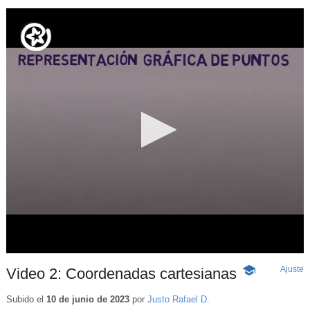
Ajuste
d
Video 2: Coordenadas cartesianas
-
p
Contenido
educativo
Subido el
10 de junio de 2023
por
Justo Rafael D.