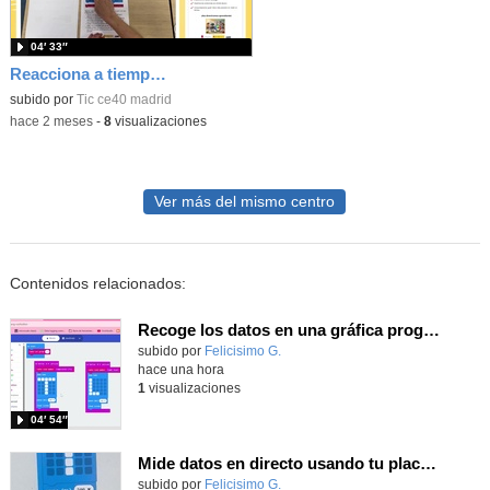
04′ 33″
Reacciona a tiempo: programación y reflejos con Micro:bit
subido por
Tic ce40 madrid
-
hace 2 meses
-
8
visualizaciones
Ver más del mismo centro
Contenidos relacionados:
Recoge los datos en una gráfica programando tu placa microbit con MakeCode y conoce la Tª y nivel de luz en este eclipse
Contenido educativo.
subido por
Felicisimo G.
-
hace una hora
1
visualizaciones
04′ 54″
Mide datos en directo usando tu placa microbit y programando con MakeCode dos placas conectadas por radio
Contenido educativo.
subido por
Felicisimo G.
-