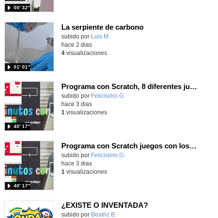
00′ 32″
La serpiente de carbono
Contenido educativo.
subido por
Luis M.
-
hace 2 dias
4
visualizaciones
01′ 01″
Programa con Scratch, 8 diferentes juegos para vivir la emoción de los partidos de España en el mundial 2026
Contenido educativo.
subido por
Felicisimo G.
-
hace 3 dias
1
visualizaciones
40′ 17″
Programa con Scratch juegos con los partidos del mundial 2026 ganados por España
Contenido educativo.
subido por
Felicisimo G.
-
hace 3 dias
1
visualizaciones
40′ 17″
¿EXISTE O INVENTADA?
Contenido educativo.
subido por
Beatriz B.
-