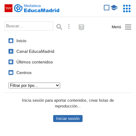
Mediateca de EducaMadrid
Saltar navegación
Servic
Educa
Palabra o frase:
Búsqueda avanzada
Ayuda
(en
ventana
Inicio
nueva)
Canal EducaMadrid
Últimos contenidos
Centros
Tipo de contenido:
Inicia sesión para aportar contenidos, crear listas de
reproducción...
Iniciar sesión