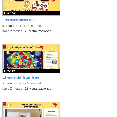
04′ 38″
Las aventuras de la palabras. Aprende con Scratch
subido por
Tic ce40 madrid
-
hace 2 meses
-
20
visualizaciones
07′ 59″
El viaje de True True
subido por
Tic ce40 madrid
-
hace 2 meses
-
12
visualizaciones