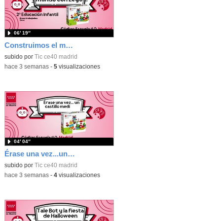
06′ 19″
Construimos el mundo con Lego
subido por
Tic ce40 madrid
-
hace 3 semanas
-
5
visualizaciones
04′ 04″
Érase una vez...un castillo medieval
subido por
Tic ce40 madrid
-
hace 3 semanas
-
4
visualizaciones