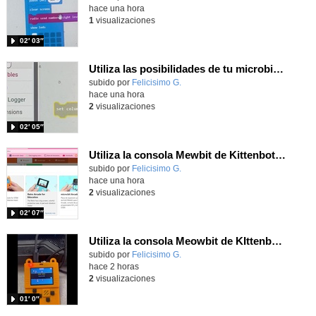
hace una hora
1
visualizaciones
02′ 03″
Utiliza las posibilidades de tu microbit programando com MakeCode para medir temperatura y nivel de luz con Datalogger
Contenido educativo.
subido por
Felicisimo G.
-
hace una hora
2
visualizaciones
02′ 05″
Utiliza la consola Mewbit de Kittenbot para llevar tus juegos arcade de MakeCode a tu mano
Contenido educativo.
subido por
Felicisimo G.
-
hace una hora
2
visualizaciones
02′ 07″
Utiliza la consola Meowbit de KIttenbot para jugar con tus programas MakeCode Arcade
Contenido educativo.
subido por
Felicisimo G.
-
hace 2 horas
2
visualizaciones
01′ 0″