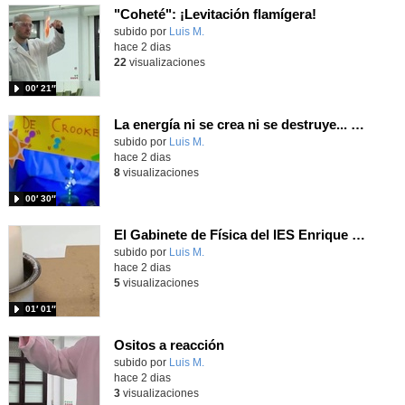
"Coheté": ¡Levitación flamígera!
Contenido educativo.
subido por
Luis M.
-
hace 2 dias
22
visualizaciones
00′ 21″
La energía ni se crea ni se destruye... ¡se experimenta! El Tierno en la Feria Madrid es Ciencia 2026
Contenido educativo.
subido por
Luis M.
-
hace 2 dias
8
visualizaciones
00′ 30″
El Gabinete de Física del IES Enrique Tierno Galván de Parla (Curso 25-26)
Contenido educativo.
subido por
Luis M.
-
hace 2 dias
5
visualizaciones
01′ 01″
Ositos a reacción
Contenido educativo.
subido por
Luis M.
-
hace 2 dias
3
visualizaciones