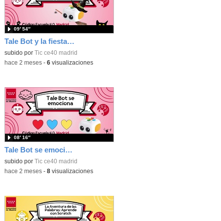
09′ 54″
Tale Bot y la fiesta de Halloween
subido por
Tic ce40 madrid
-
hace 2 meses
-
6
visualizaciones
08′ 16″
Tale Bot se emociona
subido por
Tic ce40 madrid
-
hace 2 meses
-
8
visualizaciones