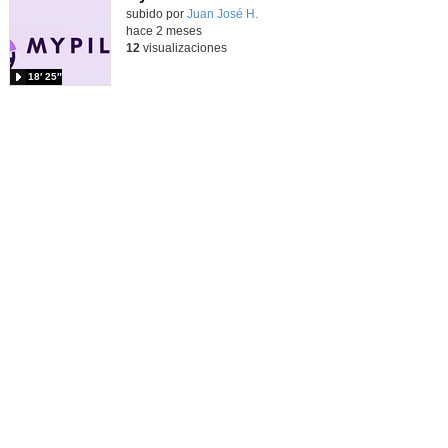
subido por
Juan José H.
-
hace 2 meses
12
visualizaciones
18′ 25″