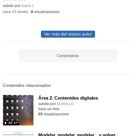
Contenido educativo.
subido por
Isabel L.
-
hace 10 meses
-
8
visualizaciones
Ver más del mismo autor
Comentarios
Contenidos relacionados:
Área 2. Contenidos digitales
Contenido educativo.
subido por
M.elena G.
-
hace un mes
55
visualizaciones
05′ 37″
Modelar, modelar, modelar... y volver a modelar