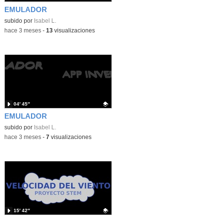
EMULADOR
Contenido educativo.
subido por
Isabel L.
-
hace 3 meses
-
13
visualizaciones
04′ 45″
EMULADOR
Contenido educativo.
subido por
Isabel L.
-
hace 3 meses
-
7
visualizaciones
15′ 42″