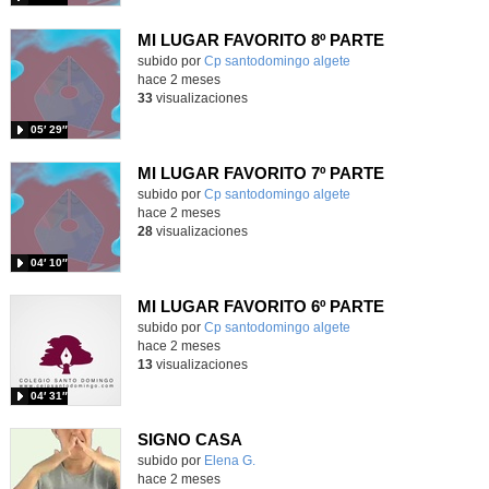
MI LUGAR FAVORITO 8º PARTE
subido por
Cp santodomingo algete
-
hace 2 meses
33
visualizaciones
05′ 29″
MI LUGAR FAVORITO 7º PARTE
subido por
Cp santodomingo algete
-
hace 2 meses
28
visualizaciones
04′ 10″
MI LUGAR FAVORITO 6º PARTE
subido por
Cp santodomingo algete
-
hace 2 meses
13
visualizaciones
04′ 31″
SIGNO CASA
Contenido educativo.
subido por
Elena G.
-
hace 2 meses