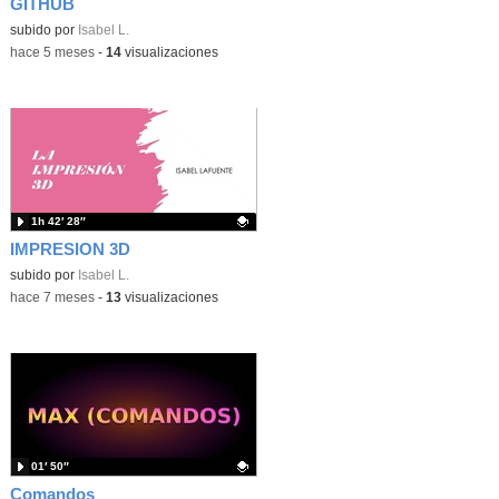
GITHUB
Contenido educativo.
subido por
Isabel L.
-
hace 5 meses
-
14
visualizaciones
1h 42′ 28″
IMPRESION 3D
Contenido educativo.
subido por
Isabel L.
-
hace 7 meses
-
13
visualizaciones
01′ 50″
Comandos