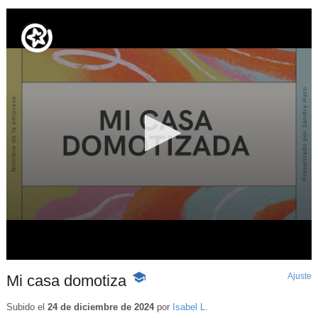
Ajuste
d
Mi casa domotiza
-
p
Contenido
educativo
Subido el
24 de diciembre de 2024
por
Isabel L.