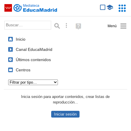
Mediateca de EducaMadrid
Saltar navegación
Servic
Educa
Palabra o frase:
Búsqueda avanzada
Ayuda
(en
ventana
Inicio
nueva)
Canal EducaMadrid
Últimos contenidos
Centros
Tipo de contenido:
Inicia sesión para aportar contenidos, crear listas de
reproducción...
Iniciar sesión