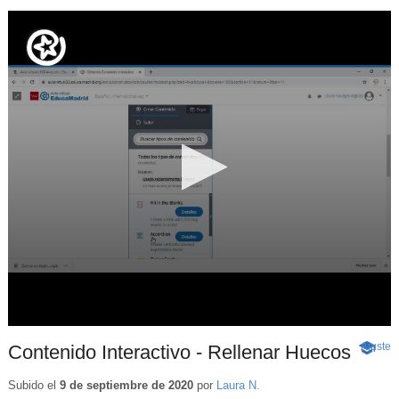
Ajuste
d
Contenido Interactivo - Rellenar Huecos
-
p
Conten
educati
Subido el
9 de septiembre de 2020
por
Laura N.