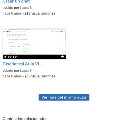
Crear un chat
Contenido educativo.
subido por
Laura N.
-
hace 6 años
-
213
visualizaciones
07′ 58″
Diseñar mi Aula Virtual
Contenido educativo.
subido por
Laura N.
-
hace 6 años
-
205
visualizaciones
Ver más del mismo autor
Contenidos relacionados: