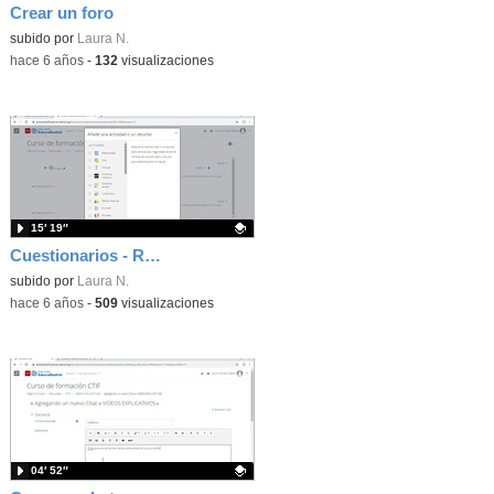
Crear un foro
Contenido educativo.
subido por
Laura N.
-
hace 6 años
-
132
visualizaciones
15′ 19″
Cuestionarios - Rellenar Huecos
Contenido educativo.
subido por
Laura N.
-
hace 6 años
-
509
visualizaciones
04′ 52″