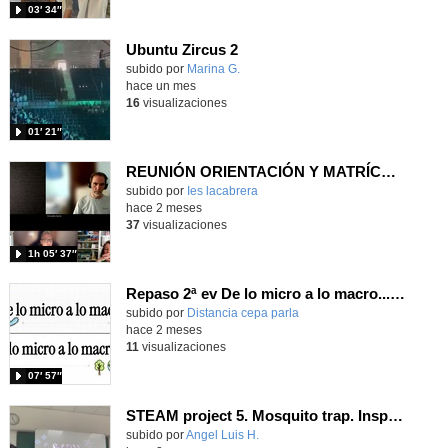
03′ 34″
Ubuntu Zircus 2
- Contenido educativo
Contenido educativo.
subido por
Marina G.
-
hace un mes
16
visualizaciones
01′ 21″
REUNIÓN ORIENTACIÓN Y MATRÍCULA para alumnado de 6º a 1º ESO
Contenido educativo.
subido por
Ies lacabrera
-
hace 2 meses
37
visualizaciones
1h 05′ 37″
Repaso 2ª ev De lo micro a lo macro...Célula, Cuerpo humano y Ecología
Contenido educativo.
subido por
Distancia cepa parla
-
hace 2 meses
11
visualizaciones
07′ 57″
STEAM project 5. Mosquito trap. Inspired in the glow worms.
Contenido educativo.
subido por
Angel Luis H.
-