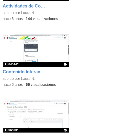
Actividades de Contenido Interactivo.- Elección Múltiple o Verdadero Falso
Contenido educativo.
subido por
Laura N.
-
hace 6 años
-
144
visualizaciones
04′ 44″
Contenido Interactivo - Marcar palabras
Contenido educativo.
subido por
Laura N.
-
hace 6 años
-
66
visualizaciones
06′ 30″