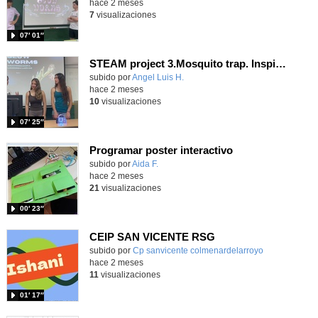
hace 2 meses
7
visualizaciones
07′ 01″
STEAM project 3.Mosquito trap. Inspired in the Glow worms of New Zealand. - Contenido educativo
Contenido educativo.
subido por
Angel Luis H.
-
hace 2 meses
10
visualizaciones
07′ 25″
Programar poster interactivo
Contenido educativo.
subido por
Aida F.
-
hace 2 meses
21
visualizaciones
00′ 23″
CEIP SAN VICENTE RSG
Contenido educativo.
subido por
Cp sanvicente colmenardelarroyo
-
hace 2 meses
11
visualizaciones
01′ 17″