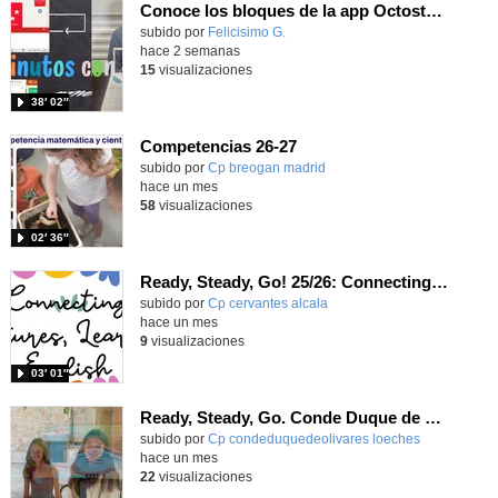
Conoce los bloques de la app Octostudio, gratuito, offline y para tu tablet y móvil - Contenido educativo
Contenido educativo.
subido por
Felicisimo G.
-
hace 2 semanas
15
visualizaciones
38′ 02″
Competencias 26-27
- Contenido educativo
Contenido educativo.
subido por
Cp breogan madrid
-
hace un mes
58
visualizaciones
02′ 36″
Ready, Steady, Go! 25/26: Connecting Cultures, Learning English
Contenido educativo.
subido por
Cp cervantes alcala
-
hace un mes
9
visualizaciones
03′ 01″
Ready, Steady, Go. Conde Duque de Olivares
Contenido educativo.
subido por
Cp condeduquedeolivares loeches
-
hace un mes
22
visualizaciones