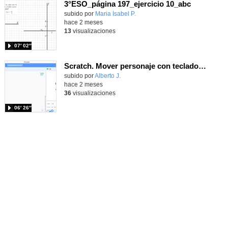
3°ESO_página 197_ejercicio 10_abc
- Conteni
Contenido educativo.
subido por
Maria Isabel P.
-
hace 2 meses
13
visualizaciones
07′ 02″
Scratch. Mover personaje con teclado del ordenador.
Contenido educativo.
subido por
Alberto J.
-
hace 2 meses
36
visualizaciones
06′ 26″