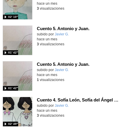
hace un mes
3
visualizaciones
02′ 10″
Cuento 5. Antonio y Juan.
Contenido educativo.
subido por
Javier G.
-
hace un mes
3
visualizaciones
01′ 42″
Cuento 5. Antonio y Juan.
Contenido educativo.
subido por
Javier G.
-
hace un mes
1
visualizaciones
01′ 42″
Cuento 4. Sofía León, Sofía del Ángel y Cristina.
Contenido educativo.
subido por
Javier G.
-
hace un mes
3
visualizaciones
02′ 49″