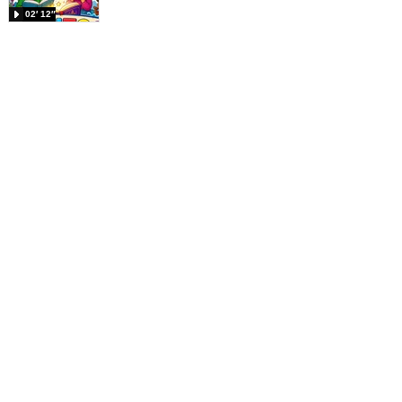
02′ 12″