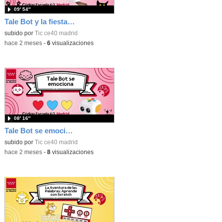
09′ 54″
Tale Bot y la fiesta de Halloween
subido por
Tic ce40 madrid
-
hace 2 meses
-
6
visualizaciones
08′ 16″
Tale Bot se emociona
subido por
Tic ce40 madrid
-
hace 2 meses
-
8
visualizaciones