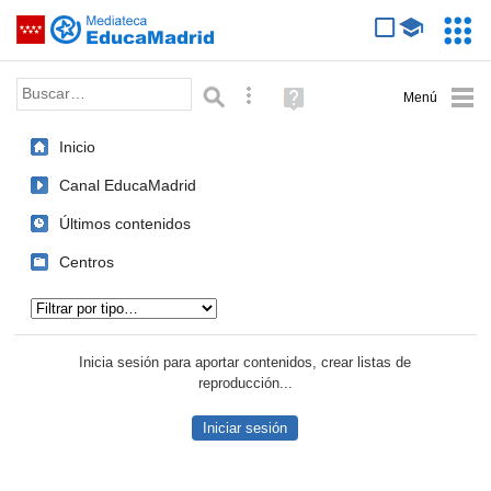
Mediateca de EducaMadrid
Saltar navegación
Servic
Educa
Palabra o frase:
Búsqueda avanzada
Ayuda
(en
ventana
Inicio
nueva)
Canal EducaMadrid
Últimos contenidos
Centros
Tipo de contenido:
Inicia sesión para aportar contenidos, crear listas de
reproducción...
Iniciar sesión