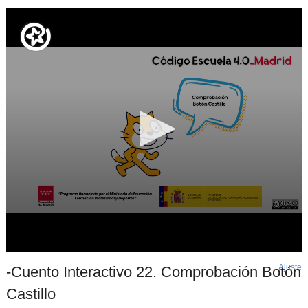
Ajuste
d
-Cuento Interactivo 22. Comprobación Botón
p
Castillo