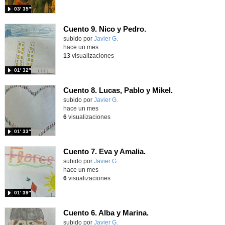
03′ 35″
Cuento 9. Nico y Pedro.
Contenido educativo.
subido por
Javier G.
-
hace un mes
13
visualizaciones
01′ 32″
Cuento 8. Lucas, Pablo y Mikel.
Contenido educativo.
subido por
Javier G.
-
hace un mes
6
visualizaciones
01′ 33″
Cuento 7. Eva y Amalia.
Contenido educativo.
subido por
Javier G.
-
hace un mes
6
visualizaciones
01′ 39″
Cuento 6. Alba y Marina.
Contenido educativo.
subido por
Javier G.
-