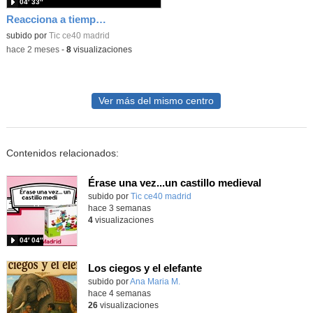
04′ 33″
Reacciona a tiempo: programación y reflejos con Micro:bit
subido por
Tic ce40 madrid
-
hace 2 meses
-
8
visualizaciones
Ver más del mismo centro
Contenidos relacionados:
Érase una vez...un castillo medieval
subido por
Tic ce40 madrid
-
hace 3 semanas
4
visualizaciones
04′ 04″
Los ciegos y el elefante
Contenido educativo.
subido por
Ana Maria M.
-
hace 4 semanas
26
visualizaciones