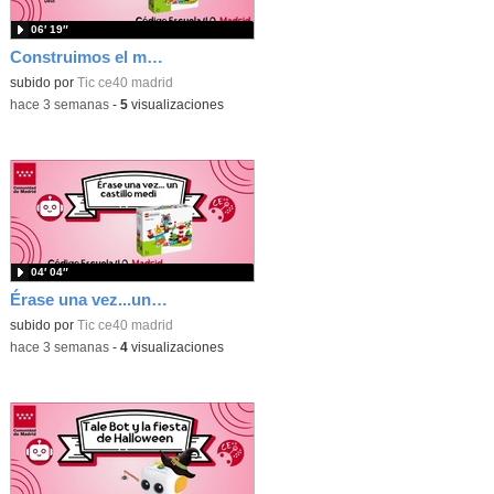
06′ 19″
Construimos el mundo con Lego
subido por
Tic ce40 madrid
-
hace 3 semanas
-
5
visualizaciones
04′ 04″
Érase una vez...un castillo medieval
subido por
Tic ce40 madrid
-
hace 3 semanas
-
4
visualizaciones