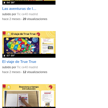
04′ 38″
Las aventuras de la palabras. Aprende con Scratch
subido por
Tic ce40 madrid
-
hace 2 meses
-
20
visualizaciones
07′ 59″
El viaje de True True
subido por
Tic ce40 madrid
-
hace 2 meses
-
12
visualizaciones