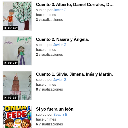
Cuento 3. Alberto, Daniel Corrales, Daniel Valdés, Luca y Aldric.
Contenido educativo.
subido por
Javier G.
-
hace un mes
3
visualizaciones
02′ 49″
Cuento 2. Naiara y Ángela.
Contenido educativo.
subido por
Javier G.
-
hace un mes
2
visualizaciones
01′ 35″
Cuento 1. Silvia, Jimena, Inés y Martín.
Contenido educativo.
subido por
Javier G.
-
hace un mes
8
visualizaciones
02′ 16″
Si yo fuera un león
Contenido educativo.
subido por
Beatriz B.
-
hace un mes
6
visualizaciones