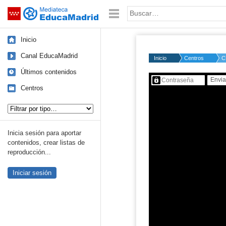
Mediateca de EducaMadrid
Saltar navegación
Palabra o frase:
Inicio
Canal EducaMadrid
Inicio
Centros
C
Últimos contenidos
Contenido protegido…
Centros
Tipo de contenido:
Inicia sesión para aportar
contenidos, crear listas de
reproducción...
Iniciar sesión