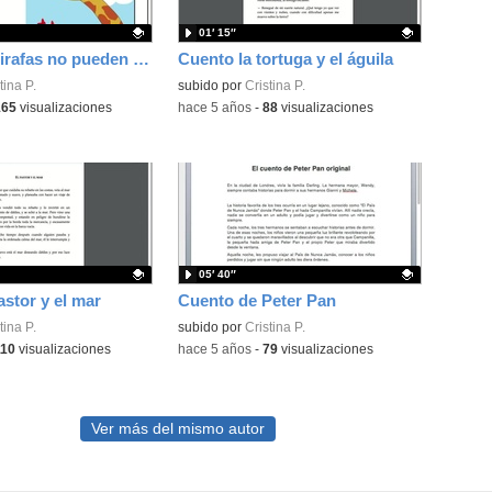
01′ 15″
Cuento las jirafas no pueden bailar
Cuento la tortuga y el águila
ativo.
tina P.
Contenido educativo.
subido por
Cristina P.
165
visualizaciones
-
hace 5 años
-
88
visualizaciones
05′ 40″
astor y el mar
Cuento de Peter Pan
ativo.
tina P.
Contenido educativo.
subido por
Cristina P.
110
visualizaciones
-
hace 5 años
-
79
visualizaciones
Ver más del mismo autor