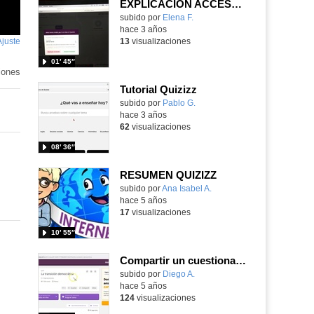
EXPLICACIÓN ACCESO APP QUIZIZZ
subido por
Elena F.
-
hace 3 años
Ajuste
de
13
visualizaciones
pantalla
01′ 45″
iones
Tutorial Quizizz
Contenido educativo.
subido por
Pablo G.
-
hace 3 años
62
visualizaciones
08′ 36″
RESUMEN QUIZIZZ
Contenido educativo.
subido por
Ana Isabel A.
-
hace 5 años
17
visualizaciones
10′ 55″
Compartir un cuestionario de Quizizz como una entrega en el AV
subido por
Diego A.
-
hace 5 años
124
visualizaciones