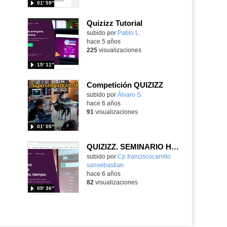
01′ 59″
Quizizz Tutorial
Contenido educativo.
subido por
Pablo L.
-
hace 5 años
225
visualizaciones
15′ 11″
Competición QUIZIZZ
Contenido educativo.
subido por
Álvaro S.
-
hace 6 años
91
visualizaciones
01′ 05″
QUIZIZZ. SEMINARIO HERRAMIENTAS DIGITALES PARA APLICAR EN EL AULA. CEIP FRANCISCO CARRILLO
subido por
Cp franciscocarrillo
sansebastian
-
hace 6 años
82
visualizaciones
09′ 36″