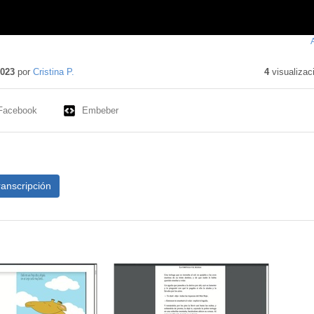
2023
por
Cristina P.
4
visualizac
Facebook
Embeber
ranscripción