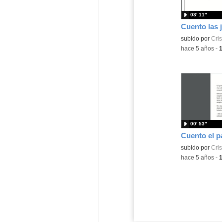
03′ 11″
Contenido educ
subido por
Cris
-
hace 5 años
-
00′ 53″
Cuento el p
Contenido educ
subido por
Cris
-
hace 5 años
-