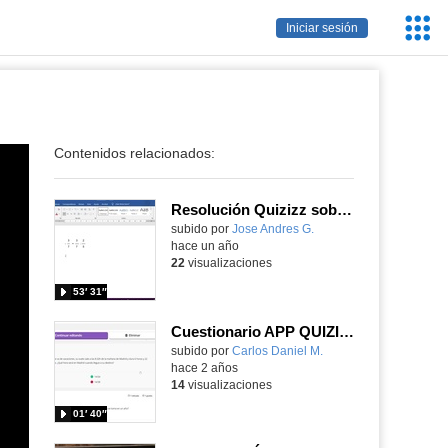
Servic
Iniciar sesión
Educa
Contenidos relacionados:
Resolución Quizizz sobre Fracciones
Contenido educativo.
subido por
Jose Andres G.
-
hace un año
22
visualizaciones
53′ 31″
Cuestionario APP QUIZIZZ
Contenido educativo.
subido por
Carlos Daniel M.
-
hace 2 años
14
visualizaciones
01′ 40″