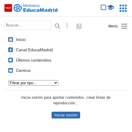
Mediateca de EducaMadrid
Saltar navegación
Servic
Educa
Palabra o frase:
Búsqueda avanzada
Ayuda
(en
ventana
Inicio
nueva)
Canal EducaMadrid
Últimos contenidos
Centros
Tipo de contenido:
Inicia sesión para aportar contenidos, crear listas de
reproducción...
Iniciar sesión