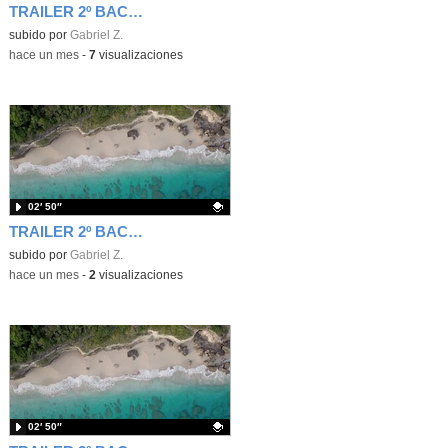
TRAILER 2º BACHILLERATO UD4
Contenido educativo.
subido por
Gabriel Z.
-
hace un mes
-
7
visualizaciones
02′ 50″
TRAILER 2º BACHILLERATO UD2
Contenido educativo.
subido por
Gabriel Z.
-
hace un mes
-
2
visualizaciones
02′ 50″