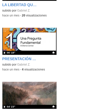
LA LIBERTAD QUE NOS LIBERA
Contenido educativo.
subido por
Gabriel Z.
-
hace un mes
-
20
visualizaciones
06′ 18″
PRESENTACIÓN 2º BACHILLERATO UD3
Contenido educativo.
subido por
Gabriel Z.
-
hace un mes
-
4
visualizaciones
04′ 23″