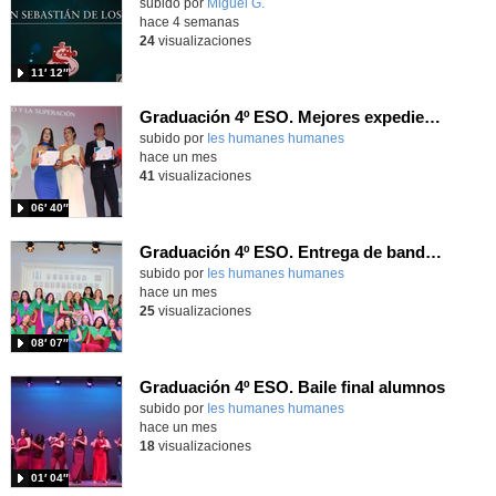
Contenido educativo.
subido por
Miguel G.
-
hace 4 semanas
24
visualizaciones
11′ 12″
Graduación 4º ESO. Mejores expedientes
subido por
Ies humanes humanes
-
hace un mes
41
visualizaciones
06′ 40″
Graduación 4º ESO. Entrega de bandas 4ºA
subido por
Ies humanes humanes
-
hace un mes
25
visualizaciones
08′ 07″
Graduación 4º ESO. Baile final alumnos
subido por
Ies humanes humanes
-
hace un mes
18
visualizaciones
01′ 04″