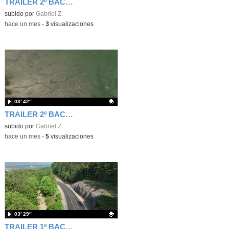
TRAILER 2º BACHILLERATO UD2
Contenido educativo.
subido por
Gabriel Z.
-
hace un mes
-
3
visualizaciones
03′ 42″
TRAILER 2º BACHILLERATO UD1
Contenido educativo.
subido por
Gabriel Z.
-
hace un mes
-
5
visualizaciones
03′ 29″
TRAILER 1º BACHILLERATO UD4