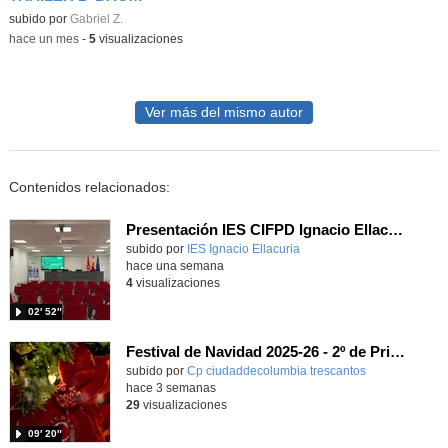
Contenido educativo.
subido por
Gabriel Z.
-
hace un mes
-
5
visualizaciones
Ver más del mismo autor
Contenidos relacionados:
Presentación IES CIFPD Ignacio Ellacuría
Contenido educativo.
subido por
IES Ignacio Ellacuria
-
hace una semana
4
visualizaciones
02′ 52″
Festival de Navidad 2025-26 - 2º de Primaria
subido por
Cp ciudaddecolumbia trescantos
-
hace 3 semanas
29
visualizaciones
09′ 20″