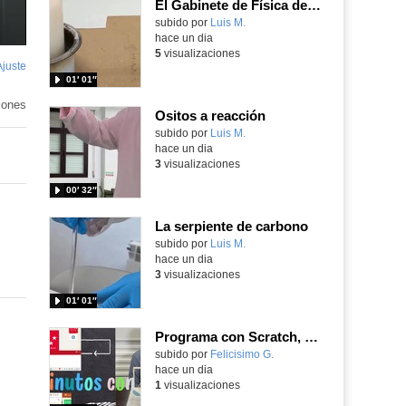
El Gabinete de Física del IES Enrique Tierno Galván de Parla (Curso 25-26)
Contenido educativo.
subido por
Luis M.
-
hace un dia
5
visualizaciones
Ajuste
de
01′ 01″
pantalla
iones
Ositos a reacción
Contenido educativo.
subido por
Luis M.
-
hace un dia
3
visualizaciones
00′ 32″
La serpiente de carbono
Contenido educativo.
subido por
Luis M.
-
hace un dia
3
visualizaciones
01′ 01″
Programa con Scratch, 8 diferentes juegos para vivir la emoción de los partidos de España en el mundial 2026
Contenido educativo.
subido por
Felicisimo G.
-
hace un dia
1
visualizaciones