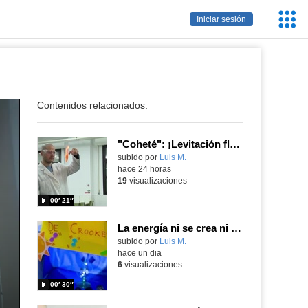
Servic
Iniciar sesión
Educa
Contenidos relacionados:
"Coheté": ¡Levitación flamígera!
Contenido educativo.
subido por
Luis M.
-
hace 24 horas
19
visualizaciones
00′ 21″
La energía ni se crea ni se destruye... ¡se experimenta! El Tierno en la Feria Madrid es Ciencia 2026
Contenido educativo.
subido por
Luis M.
-
hace un dia
6
visualizaciones
00′ 30″