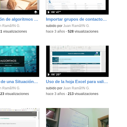
06′ 47″
Programación de algoritmos para robots con PseInt
Importar grupos de contactos de un CSV al correo de Educamadrid
ativo.
n Ramã‼N G.
subido por
Juan Ramã‼N G.
31
visualizaciones
-
hace 3 años
-
528
visualizaciones
06′ 20″
Explicación de una Situación de Aprendizaje grabada con OBS
Uso de la hoja Excel para validar los ODEs
n Ramã‼N G.
subido por
Juan Ramã‼N G.
123
visualizaciones
-
hace 3 años
-
213
visualizaciones