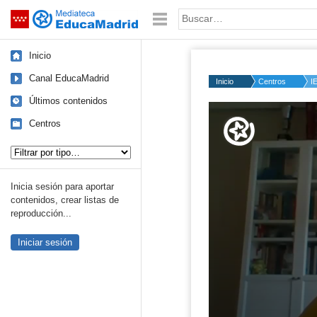
Mediateca de EducaMadrid
Saltar navegación
Palabra o frase:
Inicio
Canal EducaMadrid
Inicio
Centros
I
Últimos contenidos
Volume
50%
Centros
Tipo de contenido:
Inicia sesión para aportar
contenidos, crear listas de
reproducción...
Iniciar sesión