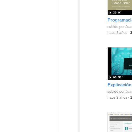
30′ 0″
Contenido educ
subido por
Jua
-
hace 2 años
-
03′ 51″
subido por
Jua
-
hace 3 años
-