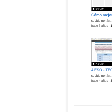
16′ 27″
subido por
Jua
-
hace 3 años
-
41′ 26″
Contenido educ
subido por
Jua
-
hace 4 años
-