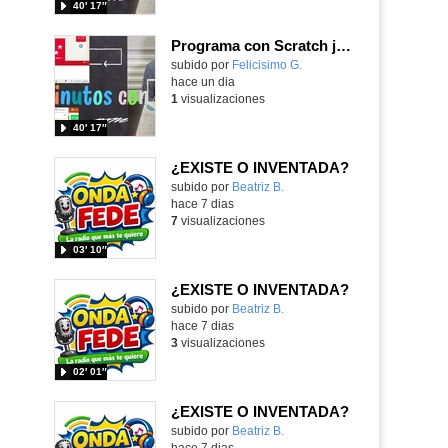
40′ 17″
Programa con Scratch juegos con los partidos del mundial 2026 ganados por España
Contenido educativo.
subido por
Felicisimo G.
-
hace un dia
1
visualizaciones
40′ 17″
¿EXISTE O INVENTADA?
Contenido educativo.
subido por
Beatriz B.
-
hace 7 dias
7
visualizaciones
03′ 10″
¿EXISTE O INVENTADA?
Contenido educativo.
subido por
Beatriz B.
-
hace 7 dias
3
visualizaciones
02′ 01″
¿EXISTE O INVENTADA?
Contenido educativo.
subido por
Beatriz B.
-
hace 7 dias