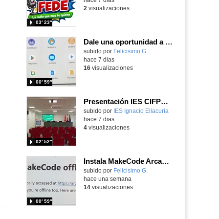
2
visualizaciones
03′ 23″
Dale una oportunidad a los Chromebooks y utiliza un proyector para realizar talleres si no tienes pantallas táctiles
Contenido educativo.
subido por
Felicisimo G.
-
hace 7 dias
16
visualizaciones
00′ 59″
Presentación IES CIFPD Ignacio Ellacuría
Contenido educativo.
subido por
IES Ignacio Ellacuria
-
hace 7 dias
4
visualizaciones
02′ 52″
Instala MakeCode Arcade para trabajar offline en tu tablet, ordenador, Chromebook
Contenido educativo.
subido por
Felicisimo G.
-
hace una semana
14
visualizaciones
00′ 59″