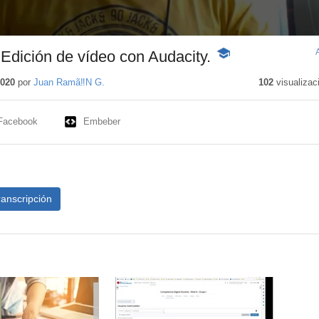
 Edición de vídeo con Audacity.
-
Contenido
educativo
2020
por
Juan Ramã‼N G.
102
visualizac
Facebook
Embeber
ranscripción