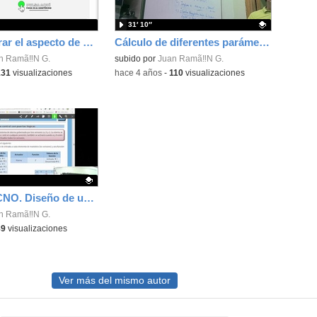
31′ 10″
Cómo mejorar el aspecto de un REA creado con eXe Learning
Cálculo de diferentes parámetros de una imagen e Introducción a GIMP.
n Ramã‼N G.
Contenido educativo.
subido por
Juan Ramã‼N G.
131
visualizaciones
-
hace 4 años
-
110
visualizaciones
4 ESO - TECNO. Diseño de un circuito de control para una alarma con 3 sensores.
ativo.
n Ramã‼N G.
89
visualizaciones
Ver más del mismo autor