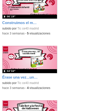
06′ 19″
Construimos el mundo con Lego
subido por
Tic ce40 madrid
-
hace 3 semanas
-
5
visualizaciones
04′ 04″
Érase una vez...un castillo medieval
subido por
Tic ce40 madrid
-
hace 3 semanas
-
4
visualizaciones