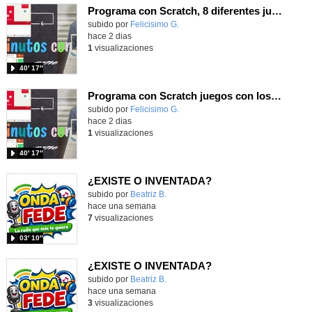
Programa con Scratch, 8 diferentes juegos para vivir la emoción de los partidos de España en el mundial 2026
Contenido educativo.
subido por
Felicisimo G.
-
hace 2 dias
1
visualizaciones
40′ 17″
Programa con Scratch juegos con los partidos del mundial 2026 ganados por España
Contenido educativo.
subido por
Felicisimo G.
-
hace 2 dias
1
visualizaciones
40′ 17″
¿EXISTE O INVENTADA?
Contenido educativo.
subido por
Beatriz B.
-
hace una semana
7
visualizaciones
03′ 10″
¿EXISTE O INVENTADA?
Contenido educativo.
subido por
Beatriz B.
-
hace una semana
3
visualizaciones