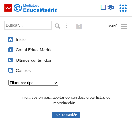
Mediateca de EducaMadrid
Saltar navegación
Servic
Educa
Palabra o frase:
Búsqueda avanzada
Ayuda
(en
ventana
Inicio
nueva)
Canal EducaMadrid
Últimos contenidos
Centros
Tipo de contenido:
Inicia sesión para aportar contenidos, crear listas de
reproducción...
Iniciar sesión