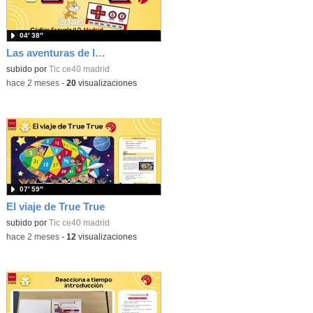
04′ 38″
Las aventuras de la palabras. Aprende con Scratch
subido por
Tic ce40 madrid
-
hace 2 meses
-
20
visualizaciones
07′ 59″
El viaje de True True
subido por
Tic ce40 madrid
-
hace 2 meses
-
12
visualizaciones