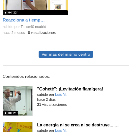
04′ 33″
Reacciona a tiempo: programación y reflejos con Micro:bit
subido por
Tic ce40 madrid
-
hace 2 meses
-
8
visualizaciones
Ver más del mismo centro
Contenidos relacionados:
"Coheté": ¡Levitación flamígera!
Contenido educativo.
subido por
Luis M.
-
hace 2 dias
21
visualizaciones
00′ 21″
La energía ni se crea ni se destruye... ¡se experimenta! El Tierno en la Feria Madrid es Ciencia 2026
Contenido educativo.
subido por
Luis M.
-