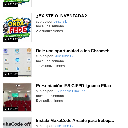
02′ 01″
¿EXISTE O INVENTADA?
Contenido educativo.
subido por
Beatriz B.
-
hace una semana
2
visualizaciones
03′ 23″
Dale una oportunidad a los Chromebooks y utiliza un proyector para realizar talleres si no tienes pantallas táctiles
Contenido educativo.
subido por
Felicisimo G.
-
hace una semana
17
visualizaciones
00′ 59″
Presentación IES CIFPD Ignacio Ellacuría
Contenido educativo.
subido por
IES Ignacio Ellacuria
-
hace una semana
5
visualizaciones
02′ 52″
Instala MakeCode Arcade para trabajar offline en tu tablet, ordenador, Chromebook
Contenido educativo.
subido por
Felicisimo G.
-