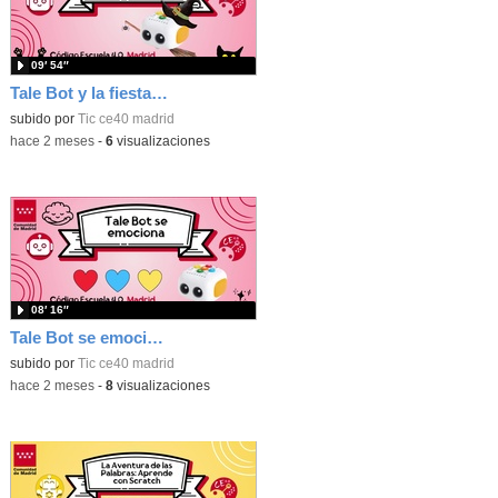
09′ 54″
Tale Bot y la fiesta de Halloween
subido por
Tic ce40 madrid
-
hace 2 meses
-
6
visualizaciones
08′ 16″
Tale Bot se emociona
subido por
Tic ce40 madrid
-
hace 2 meses
-
8
visualizaciones