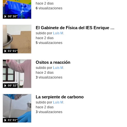
hace 2 dias
6
visualizaciones
00′ 30″
El Gabinete de Física del IES Enrique Tierno Galván de Parla (Curso 25-26)
Contenido educativo.
subido por
Luis M.
-
hace 2 dias
5
visualizaciones
01′ 01″
Ositos a reacción
Contenido educativo.
subido por
Luis M.
-
hace 2 dias
3
visualizaciones
00′ 32″
La serpiente de carbono
Contenido educativo.
subido por
Luis M.
-
hace 2 dias
3
visualizaciones
01′ 01″