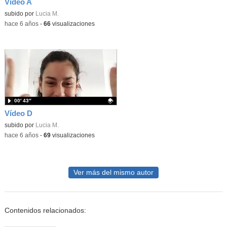
Vídeo A
Contenido educativo.
subido por
Lucia M.
-
hace 6 años
-
66
visualizaciones
00′ 43″
Vídeo D
Contenido educativo.
subido por
Lucia M.
-
hace 6 años
-
69
visualizaciones
Ver más del mismo autor
Contenidos relacionados: