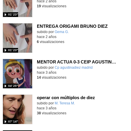
hace 2 años
19
visualizaciones
01′ 23″
ENTREGA ORIGAMI BRUNO DIEZ
Contenido educativo.
subido por
Gema G.
-
hace 2 años
6
visualizaciones
01′ 23″
MENTOR ACTUA 0-3 CEIP AGUSTINA DIEZ -EEII LOS GIRASOLES
subido por
Cp agustinadiez madrid
-
hace 3 años
14
visualizaciones
04′ 25″
operar con múltiplos de diez
Contenido educativo.
subido por
M. Teresa M.
-
hace 3 años
38
visualizaciones
07′ 14″