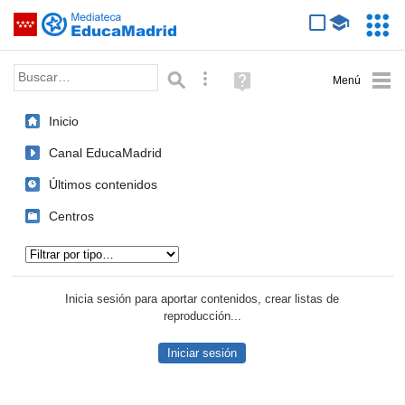
Mediateca de EducaMadrid
Saltar navegación
Servic
Educa
Palabra o frase:
Búsqueda avanzada
Ayuda
(en
ventana
Inicio
nueva)
Canal EducaMadrid
Últimos contenidos
Centros
Tipo de contenido:
Inicia sesión para aportar contenidos, crear listas de
reproducción...
Iniciar sesión