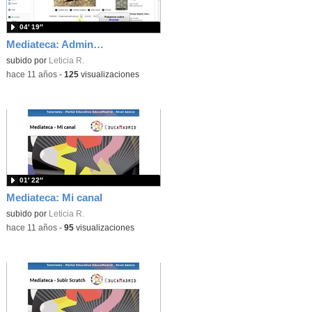
04′ 19″
Mediateca: Administrar recursos
subido por
Leticia R.
-
hace 11 años
-
125
visualizaciones
01′ 22″
Mediateca: Mi canal
subido por
Leticia R.
-
hace 11 años
-
95
visualizaciones