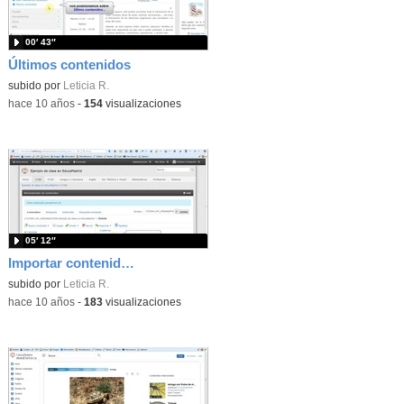
00′ 43″
Últimos contenidos
subido por
Leticia R.
-
hace 10 años
-
154
visualizaciones
05′ 12″
Importar contenidos: Hot Potatoes
subido por
Leticia R.
-
hace 10 años
-
183
visualizaciones