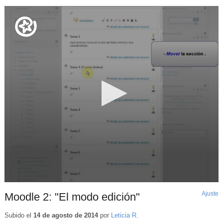
Ajuste
d
Moodle 2: "El modo edición"
p
Subido el
14 de agosto de 2014
por
Leticia R.