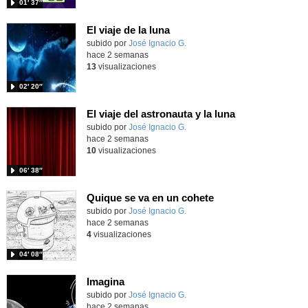
01′ 37″
El viaje de la luna
Contenido educativo.
subido por
José Ignacio G.
-
hace 2 semanas
13
visualizaciones
02′ 20″
El viaje del astronauta y la luna
Contenido educativo.
subido por
José Ignacio G.
-
hace 2 semanas
10
visualizaciones
06′ 38″
Quique se va en un cohete
Contenido educativo.
subido por
José Ignacio G.
-
hace 2 semanas
4
visualizaciones
04′ 08″
Imagina
Contenido educativo.
subido por
José Ignacio G.
-
hace 2 semanas