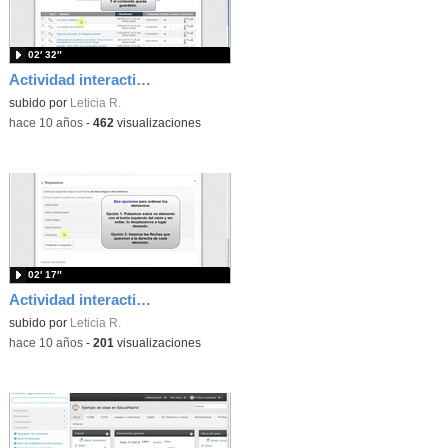
02′ 32″
Actividad interactiva: Completar huecos escribiendo
subido por
Leticia R.
-
hace 10 años
-
462
visualizaciones
02′ 17″
Actividad interactiva: Lista desordenada
subido por
Leticia R.
-
hace 10 años
-
201
visualizaciones