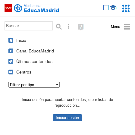
Mediateca de EducaMadrid
Saltar navegación
Servic
Educa
Palabra o frase:
Búsqueda avanzada
Ayuda
(en
ventana
Inicio
nueva)
Canal EducaMadrid
Últimos contenidos
Centros
Tipo de contenido:
Inicia sesión para aportar contenidos, crear listas de
reproducción...
Iniciar sesión