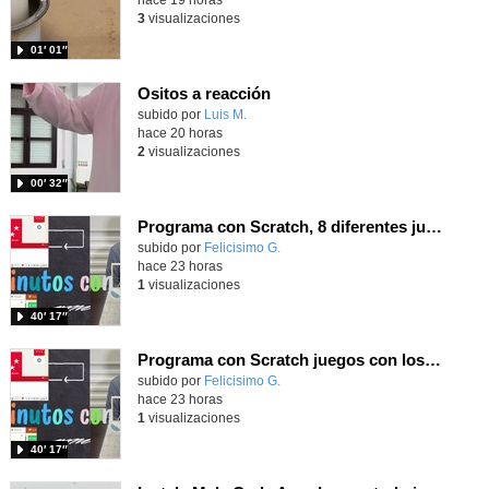
3
visualizaciones
01′ 01″
Ositos a reacción
Contenido educativo.
subido por
Luis M.
-
hace 20 horas
2
visualizaciones
00′ 32″
Programa con Scratch, 8 diferentes juegos para vivir la emoción de los partidos de España en el mundial 2026
Contenido educativo.
subido por
Felicisimo G.
-
hace 23 horas
1
visualizaciones
40′ 17″
Programa con Scratch juegos con los partidos del mundial 2026 ganados por España
Contenido educativo.
subido por
Felicisimo G.
-
hace 23 horas
1
visualizaciones
40′ 17″