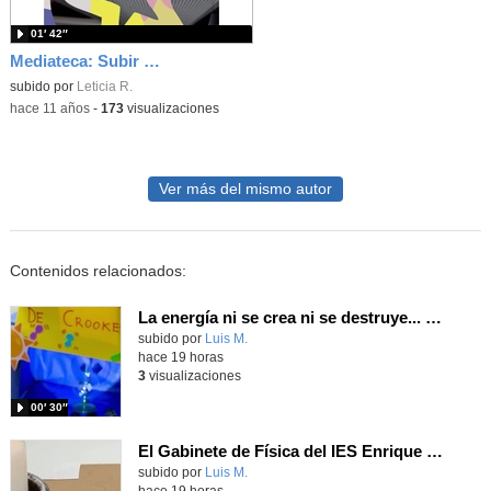
01′ 42″
Mediateca: Subir Scratch
subido por
Leticia R.
-
hace 11 años
-
173
visualizaciones
Ver más del mismo autor
Contenidos relacionados:
La energía ni se crea ni se destruye... ¡se experimenta! El Tierno en la Feria Madrid es Ciencia 2026
Contenido educativo.
subido por
Luis M.
-
hace 19 horas
3
visualizaciones
00′ 30″
El Gabinete de Física del IES Enrique Tierno Galván de Parla (Curso 25-26)
Contenido educativo.
subido por
Luis M.
-
hace 19 horas