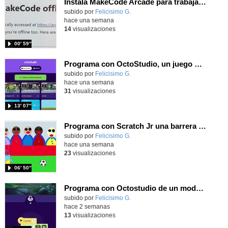
Instala MakeCode Arcade para trabajar offline en tu tablet, ordenador, Chromebook
Contenido educativo.
subido por
Felicisimo G.
-
hace una semana
14
visualizaciones
00′ 59″
Programa con OctoStudio, un juego de disparos contra Zombies con un cargador basado en el House of the dead
Contenido educativo.
subido por
Felicisimo G.
-
hace una semana
31
visualizaciones
13′ 07″
Programa con Scratch Jr una barrera que se desplaza para dar sensación de movimiento
Contenido educativo.
subido por
Felicisimo G.
-
hace una semana
23
visualizaciones
06′ 50″
Programa con Octostudio de un modo sencillo, offline y gratuito
Contenido educativo.
subido por
Felicisimo G.
-
hace 2 semanas
13
visualizaciones