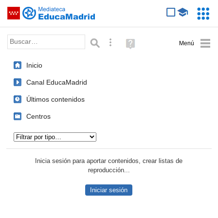
Mediateca de EducaMadrid
Saltar navegación
Servic
Educa
Palabra o frase:
Búsqueda avanzada
Ayuda
(en
ventana
Inicio
nueva)
Canal EducaMadrid
Últimos contenidos
Centros
Tipo de contenido:
Inicia sesión para aportar contenidos, crear listas de
reproducción...
Iniciar sesión