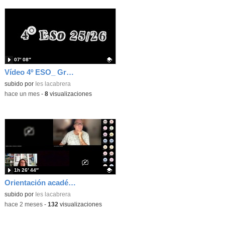
07′ 08″
Vídeo 4º ESO_ Graduación
Contenido educativo.
subido por
Ies lacabrera
-
hace un mes
-
8
visualizaciones
1h 26′ 44″
Orientación académica y realización de matrícula (ESO, Bachill y CFGB)
Contenido educativo.
subido por
Ies lacabrera
-
hace 2 meses
-
132
visualizaciones