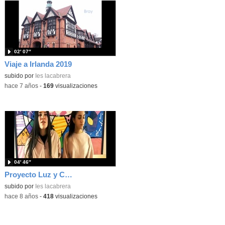
02′ 07″
Viaje a Irlanda 2019
subido por
Ies lacabrera
-
hace 7 años
-
169
visualizaciones
04′ 46″
Proyecto Luz y Color
subido por
Ies lacabrera
-
hace 8 años
-
418
visualizaciones