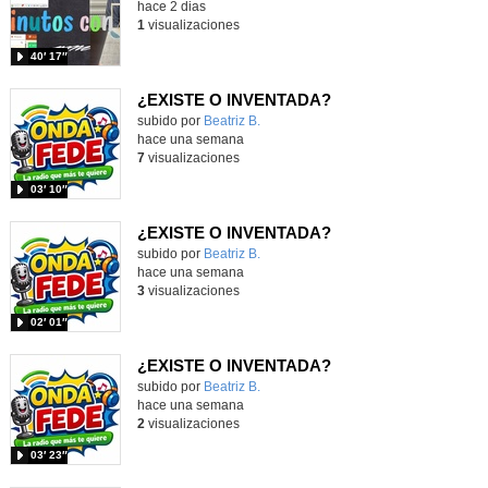
hace 2 dias
1
visualizaciones
40′ 17″
¿EXISTE O INVENTADA?
Contenido educativo.
subido por
Beatriz B.
-
hace una semana
7
visualizaciones
03′ 10″
¿EXISTE O INVENTADA?
Contenido educativo.
subido por
Beatriz B.
-
hace una semana
3
visualizaciones
02′ 01″
¿EXISTE O INVENTADA?
Contenido educativo.
subido por
Beatriz B.
-
hace una semana
2
visualizaciones
03′ 23″