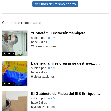
Ver más del mismo centro
Contenidos relacionados:
"Coheté": ¡Levitación flamígera!
Contenido educativo.
subido por
Luis M.
-
hace 2 dias
21
visualizaciones
00′ 21″
La energía ni se crea ni se destruye... ¡se experimenta! El Tierno en la Feria Madrid es Ciencia 2026
Contenido educativo.
subido por
Luis M.
-
hace 2 dias
6
visualizaciones
00′ 30″
El Gabinete de Física del IES Enrique Tierno Galván de Parla (Curso 25-26)
Contenido educativo.
subido por
Luis M.
-
hace 2 dias
5
visualizaciones