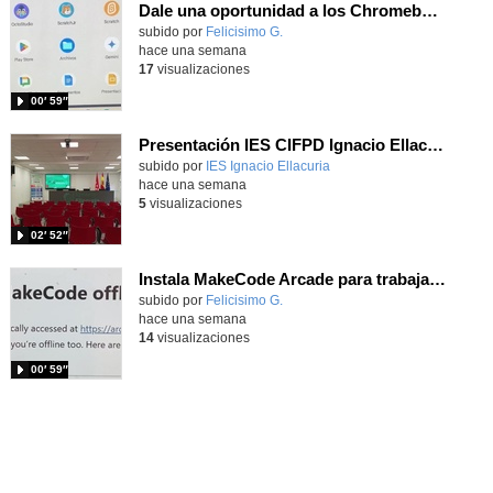
Dale una oportunidad a los Chromebooks y utiliza un proyector para realizar talleres si no tienes pantallas táctiles
Contenido educativo.
subido por
Felicisimo G.
-
hace una semana
17
visualizaciones
00′ 59″
Presentación IES CIFPD Ignacio Ellacuría
Contenido educativo.
subido por
IES Ignacio Ellacuria
-
hace una semana
5
visualizaciones
02′ 52″
Instala MakeCode Arcade para trabajar offline en tu tablet, ordenador, Chromebook
Contenido educativo.
subido por
Felicisimo G.
-
hace una semana
14
visualizaciones
00′ 59″