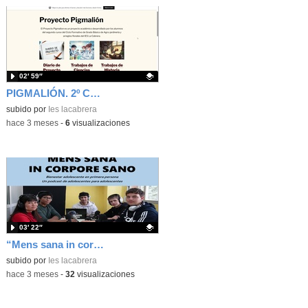
02′ 59″
PIGMALIÓN. 2º Congreso científico: jardinería para enfríar el planeta
Contenido educativo.
subido por
Ies lacabrera
-
hace 3 meses
-
6
visualizaciones
03′ 22″
“Mens sana in corpore sano: bienestar adolescente en primera persona”
Contenido educativo.
subido por
Ies lacabrera
-
hace 3 meses
-
32
visualizaciones