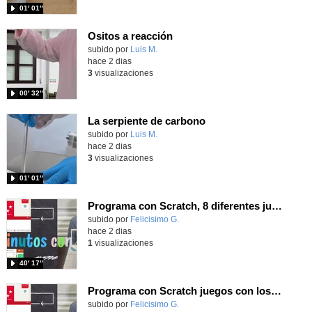
01′ 01″
Ositos a reacción
Contenido educativo.
subido por
Luis M.
-
hace 2 dias
3
visualizaciones
00′ 32″
La serpiente de carbono
Contenido educativo.
subido por
Luis M.
-
hace 2 dias
3
visualizaciones
01′ 01″
Programa con Scratch, 8 diferentes juegos para vivir la emoción de los partidos de España en el mundial 2026
Contenido educativo.
subido por
Felicisimo G.
-
hace 2 dias
1
visualizaciones
40′ 17″
Programa con Scratch juegos con los partidos del mundial 2026 ganados por España
Contenido educativo.
subido por
Felicisimo G.
-