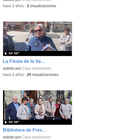
-
hace 2 años
-
3
visualizaciones
00′ 56″
La Fiesta de la Vaquilla en Fresnedillas_#patrimonioCEPA
subido por
Cepa sanlorenzo
-
hace 2 años
-
25
visualizaciones
00′ 58″
Biblioteca de Fresnedillas-Antigua escuela_#patrimonioCEPA
subido por
Cepa sanlorenzo