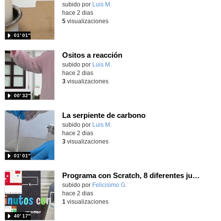
Contenido educativo.
subido por
Luis M.
-
hace 2 dias
5
visualizaciones
01′ 01″
Ositos a reacción
Contenido educativo.
subido por
Luis M.
-
hace 2 dias
3
visualizaciones
00′ 32″
La serpiente de carbono
Contenido educativo.
subido por
Luis M.
-
hace 2 dias
3
visualizaciones
01′ 01″
Programa con Scratch, 8 diferentes juegos para vivir la emoción de los partidos de España en el mundial 2026
Contenido educativo.
subido por
Felicisimo G.
-
hace 2 dias
1
visualizaciones
40′ 17″