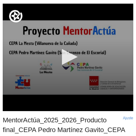
Ajuste
d
MentorActúa_2025_2026_Producto
p
final_CEPA Pedro Martínez Gavito_CEPA