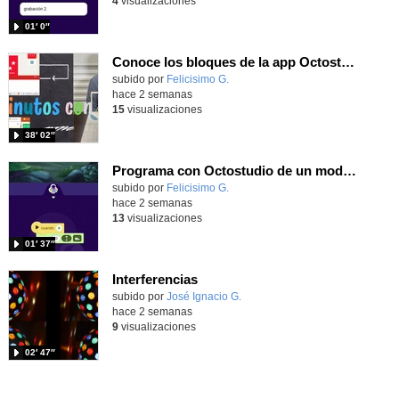
4
visualizaciones
01′ 0″
Conoce los bloques de la app Octostudio, gratuito, offline y para tu tablet y móvil - Contenido educativo
Contenido educativo.
subido por
Felicisimo G.
-
hace 2 semanas
15
visualizaciones
38′ 02″
Programa con Octostudio de un modo sencillo, offline y gratuito
Contenido educativo.
subido por
Felicisimo G.
-
hace 2 semanas
13
visualizaciones
01′ 37″
Interferencias
Contenido educativo.
subido por
José Ignacio G.
-
hace 2 semanas
9
visualizaciones
02′ 47″