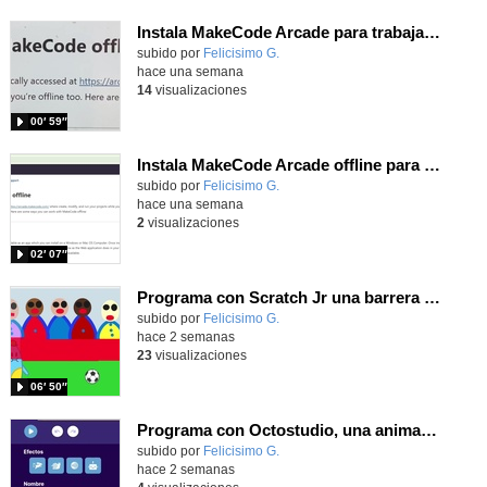
Instala MakeCode Arcade para trabajar offline en tu tablet, ordenador, Chromebook
Contenido educativo.
subido por
Felicisimo G.
-
hace una semana
14
visualizaciones
00′ 59″
Instala MakeCode Arcade offline para programar grandes juegos sin necesidad de Internet
Contenido educativo.
subido por
Felicisimo G.
-
hace una semana
2
visualizaciones
02′ 07″
Programa con Scratch Jr una barrera que se desplaza para dar sensación de movimiento
Contenido educativo.
subido por
Felicisimo G.
-
hace 2 semanas
23
visualizaciones
06′ 50″
Programa con Octostudio, una animación utilizando la cámara para una foto y audio y texto para comunicar.
Contenido educativo.
subido por
Felicisimo G.
-
hace 2 semanas