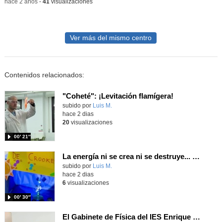
-
hace 2 años
-
41
visualizaciones
Ver más del mismo centro
Contenidos relacionados:
"Coheté": ¡Levitación flamígera!
Contenido educativo.
subido por
Luis M.
-
hace 2 dias
20
visualizaciones
00′ 21″
La energía ni se crea ni se destruye... ¡se experimenta! El Tierno en la Feria Madrid es Ciencia 2026
Contenido educativo.
subido por
Luis M.
-
hace 2 dias
6
visualizaciones
00′ 30″
El Gabinete de Física del IES Enrique Tierno Galván de Parla (Curso 25-26)