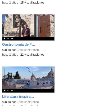
-
hace 2 años
-
15
visualizaciones
00′ 16″
Gastronomía de Fresnedillas_#patrimonioCEPA
subido por
Cepa sanlorenzo
-
hace 2 años
-
21
visualizaciones
02′ 40″
Literatura inspirada en S. L. Escorial - Los dos lados de Teresa Cardona
subido por
Cepa sanlorenzo