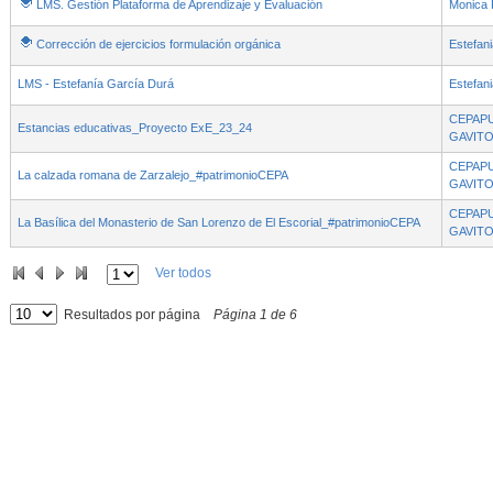
LMS. Gestión Plataforma de Aprendizaje y Evaluación
Monica 
Corrección de ejercicios formulación orgánica
Estefani
LMS - Estefanía García Durá
Estefani
CEPAP
Estancias educativas_Proyecto ExE_23_24
GAVIT
CEPAP
La calzada romana de Zarzalejo_#patrimonioCEPA
GAVIT
CEPAP
La Basílica del Monasterio de San Lorenzo de El Escorial_#patrimonioCEPA
GAVIT
Ver todos
Resultados por página
Página
1
de
6