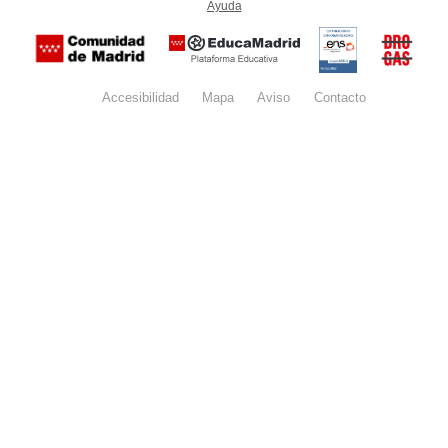
Ayuda
(en ventana nueva)
Certificación
Buzón
de
anónim
conformidad
del Pla
con el
Regiona
Esquema
contra l
Nacional de
Accesibilidad
Mapa
web
Aviso
legal
Contacto
Drogas 
Seguridad
la
(categoría
Comunid
MEDIA). El
de Madr
documento
se abrirá en
ventana
nueva.