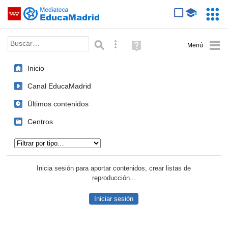
Mediateca de EducaMadrid
Saltar navegación
Servic
Educa
Palabra o frase:
Búsqueda avanzada
Ayuda
(en
ventana
Inicio
nueva)
Canal EducaMadrid
Últimos contenidos
Centros
Tipo de contenido:
Inicia sesión para aportar contenidos, crear listas de
reproducción...
Iniciar sesión