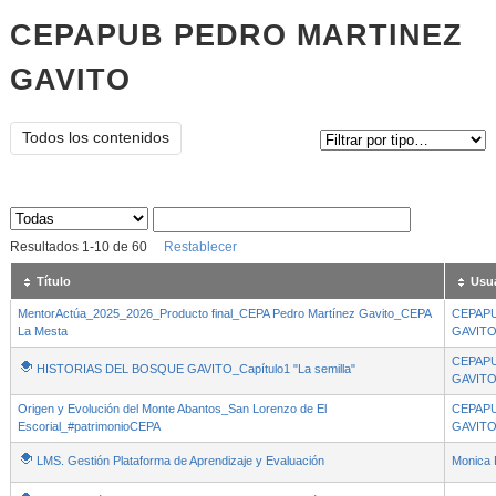
CEPAPUB PEDRO MARTINEZ
GAVITO
Tipo de contenido:
Todos los contenidos
Sus archivos
:
Resultados
1
-
10
de
60
Restablecer
Título
Usu
MentorActúa_2025_2026_Producto final_CEPA Pedro Martínez Gavito_CEPA
CEPAP
La Mesta
GAVIT
CEPAP
HISTORIAS DEL BOSQUE GAVITO_Capítulo1 "La semilla"
GAVIT
Origen y Evolución del Monte Abantos_San Lorenzo de El
CEPAP
Escorial_#patrimonioCEPA
GAVIT
LMS. Gestión Plataforma de Aprendizaje y Evaluación
Monica 