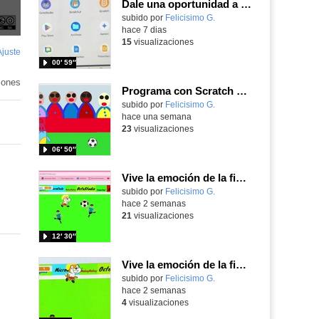
Dale una oportunidad a los Chromebooks y utiliza un proyector para realizar talleres si no tienes pantallas táctiles
Contenido educativo.
subido por
Felicisimo G.
-
hace 7 dias
15
visualizaciones
Ajuste
de
00′ 59″
pantalla
iones
Programa con Scratch Jr una barrera que se desplaza para dar sensación de movimiento
Contenido educativo.
subido por
Felicisimo G.
-
hace una semana
23
visualizaciones
06′ 50″
Vive la emoción de la final del mundial programando con Scratch, un juego de toques y esquivar contrarios
Contenido educativo.
subido por
Felicisimo G.
-
hace 2 semanas
21
visualizaciones
12′ 30″
Vive la emoción de la final del mundial 2026, programando con Scratch un juego de toques.
Contenido educativo.
subido por
Felicisimo G.
-
hace 2 semanas
4
visualizaciones