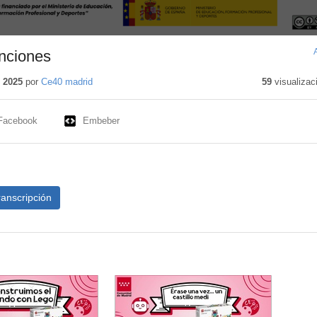
nciones
 2025
por
Ce40 madrid
59
visualizac
Facebook
Embeber
ranscripción