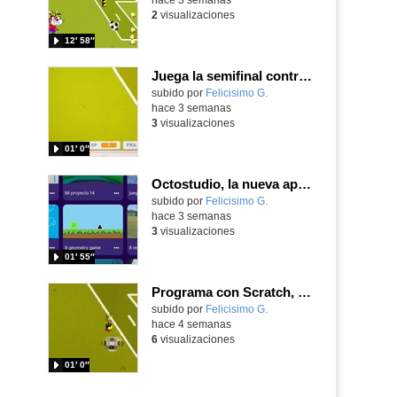
2
visualizaciones
12′ 58″
Juega la semifinal contra Francia con un juego utilizando el ángulo para centrar a Nico Williams
Contenido educativo.
subido por
Felicisimo G.
-
hace 3 semanas
3
visualizaciones
01′ 0″
Octostudio, la nueva app del MIT entre Scratch Jr y el Scratch de los mayores
Contenido educativo.
subido por
Felicisimo G.
-
hace 3 semanas
3
visualizaciones
01′ 55″
Programa con Scratch, un juego tipo frontón para vivir los cuartos de final contra Bélgica
Contenido educativo.
subido por
Felicisimo G.
-
hace 4 semanas
6
visualizaciones
01′ 0″