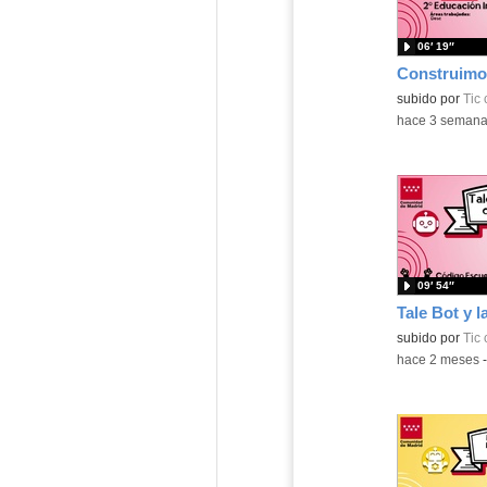
06′ 19″
subido por
Tic
-
hace 3 seman
09′ 54″
subido por
Tic
-
hace 2 meses