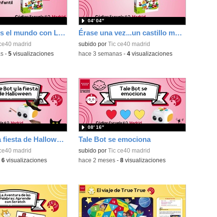
04′ 04″
Construimos el mundo con Lego
Érase una vez...un castillo medieval
 ce40 madrid
subido por
Tic ce40 madrid
as
-
5
visualizaciones
-
hace 3 semanas
-
4
visualizaciones
08′ 16″
Tale Bot y la fiesta de Halloween
Tale Bot se emociona
 ce40 madrid
subido por
Tic ce40 madrid
-
6
visualizaciones
-
hace 2 meses
-
8
visualizaciones