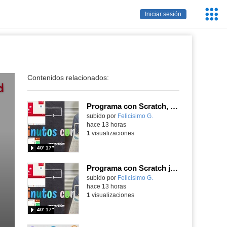
Servic
Iniciar sesión
Educa
Contenidos relacionados:
Programa con Scratch, 8 diferentes juegos para vivir la emoción de los partidos de España en el mundial 2026
Contenido educativo.
subido por
Felicisimo G.
-
hace 13 horas
1
visualizaciones
40′ 17″
Programa con Scratch juegos con los partidos del mundial 2026 ganados por España
Contenido educativo.
subido por
Felicisimo G.
-
hace 13 horas
1
visualizaciones
40′ 17″