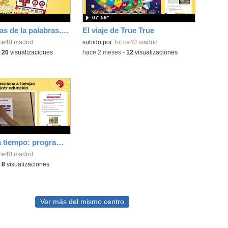
07′ 59″
Las aventuras de la palabras. Aprende con Scratch
El viaje de True True
 ce40 madrid
subido por
Tic ce40 madrid
-
20
visualizaciones
-
hace 2 meses
-
12
visualizaciones
Reacciona a tiempo: programación y reflejos con Micro:bit
 ce40 madrid
-
8
visualizaciones
Ver más del mismo centro