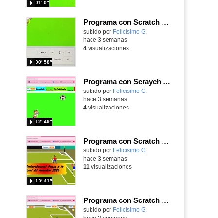
01′ 0″
Programa con Scratch un juego sanferminero con Mikel Merino evitando toros y dando toques al balón.
Contenido educativo.
subido por
Felicisimo G.
-
hace 3 semanas
4
visualizaciones
00′ 58″
Programa con Scraych un juego de persecuciones sanfermineras y añade dificultad conduciendo un balón.
Contenido educativo.
subido por
Felicisimo G.
-
hace 3 semanas
4
visualizaciones
12′ 49″
Programa con Scratch un juego para vivir la emoción de los centros desde la banda de España
Contenido educativo.
subido por
Felicisimo G.
-
hace 3 semanas
11
visualizaciones
13′ 41″
Programa con Scratch un juego para vivir la emoción del partido de España contra Belgica
Contenido educativo.
subido por
Felicisimo G.
-
hace 3 semanas