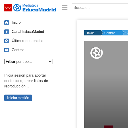
Mediateca de EducaMadrid
Saltar navegación
Palabra o frase:
Inicio
Canal EducaMadrid
Inicio
Centros
C
Últimos contenidos
Volume
50%
Centros
Tipo de contenido:
Inicia sesión para aportar
contenidos, crear listas de
reproducción...
Iniciar sesión