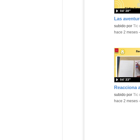
04′ 38″
subido por
Tic
-
hace 2 meses
04′ 33″
subido por
Tic
-
hace 2 meses