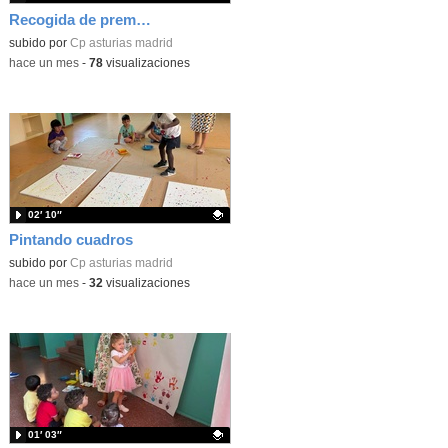
Recogida de premios Bella y Bestia 26
Contenido educativo.
subido por
Cp asturias madrid
-
hace un mes
-
78
visualizaciones
02′ 10″
Pintando cuadros
Contenido educativo.
subido por
Cp asturias madrid
-
hace un mes
-
32
visualizaciones
01′ 03″