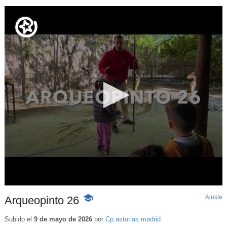
Ajuste
d
Arqueopinto 26
-
p
Contenido
educativo
Subido el
9 de mayo de 2026
por
Cp asturias madrid