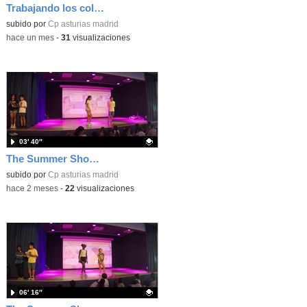
Trabajando los colores en 3 años
Contenido educativo.
subido por
Cp asturias madrid
-
hace un mes
-
31
visualizaciones
03′ 40″
The Summer Show 004
Contenido educativo.
subido por
Cp asturias madrid
-
hace 2 meses
-
22
visualizaciones
06′ 16″