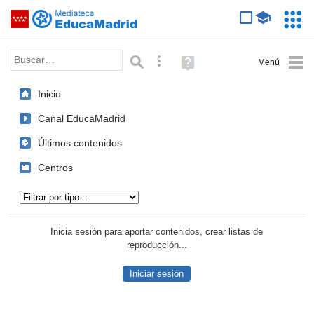
Mediateca de EducaMadrid
Saltar navegación
Servic
Educa
Palabra o frase:
Búsqueda avanzada
Ayuda
(en
ventana
Inicio
nueva)
Canal EducaMadrid
Últimos contenidos
Centros
Tipo de contenido:
Inicia sesión para aportar contenidos, crear listas de
reproducción...
Iniciar sesión