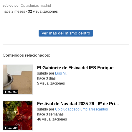
Contenido educativo.
subido por
Cp asturias madrid
-
hace 2 meses
-
32
visualizaciones
Ver más del mismo centro
Contenidos relacionados:
El Gabinete de Física del IES Enrique Tierno Galván de Parla (Curso 25-26)
Contenido educativo.
subido por
Luis M.
-
hace 3 dias
5
visualizaciones
01′ 01″
Festival de Navidad 2025-26 - 6º de Primaria
subido por
Cp ciudaddecolumbia trescantos
-
hace 3 semanas
46
visualizaciones
11′ 29″