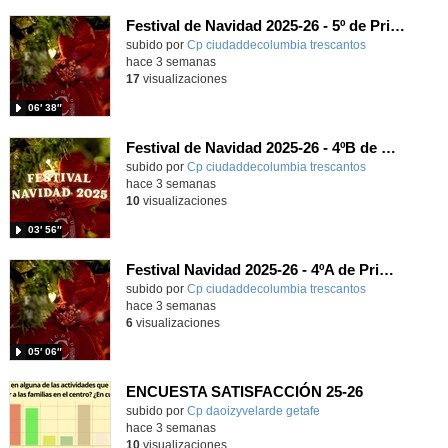
Festival de Navidad 2025-26 - 5º de Primaria
subido por
Cp ciudaddecolumbia trescantos
-
hace 3 semanas
17
visualizaciones
06′ 38″
Festival de Navidad 2025-26 - 4ºB de Primaria
subido por
Cp ciudaddecolumbia trescantos
-
hace 3 semanas
10
visualizaciones
03′ 56″
Festival Navidad 2025-26 - 4ºA de Primaria
subido por
Cp ciudaddecolumbia trescantos
-
hace 3 semanas
6
visualizaciones
05′ 06″
ENCUESTA SATISFACCIÓN 25-26
Contenido educativo.
subido por
Cp daoizyvelarde getafe
-
hace 3 semanas
10
visualizaciones