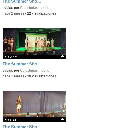
The Summer Show 003
Contenido educativo.
subido por
Cp asturias madrid
-
hace 2 meses
-
12
visualizaciones
06′ 47″
The Summer Show 002
Contenido educativo.
subido por
Cp asturias madrid
-
hace 2 meses
-
19
visualizaciones
07′ 22″
The Summer Show 001