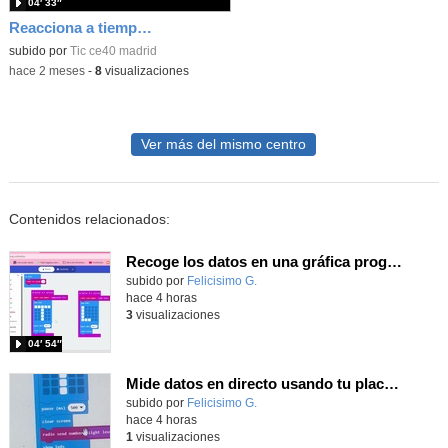
04′ 33″
Reacciona a tiempo: programación y reflejos con Micro:bit
subido por
Tic ce40 madrid
-
hace 2 meses
-
8
visualizaciones
Ver más del mismo centro
Contenidos relacionados:
Recoge los datos en una gráfica programando tu placa microbit con MakeCode y conoce la Tª y nivel de luz en este eclipse
Contenido educativo.
subido por
Felicisimo G.
-
hace 4 horas
3
visualizaciones
04′ 54″
Mide datos en directo usando tu placa microbit y programando con MakeCode dos placas conectadas por radio
Contenido educativo.
subido por
Felicisimo G.
-
hace 4 horas
1
visualizaciones