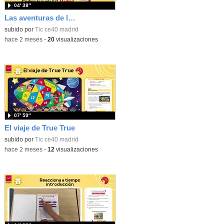
04′ 38″
Las aventuras de la palabras. Aprende con Scratch
subido por
Tic ce40 madrid
-
hace 2 meses
-
20
visualizaciones
07′ 59″
El viaje de True True
subido por
Tic ce40 madrid
-
hace 2 meses
-
12
visualizaciones