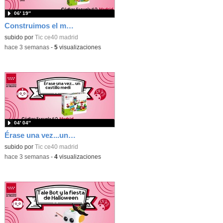
06′ 19″
Construimos el mundo con Lego
subido por
Tic ce40 madrid
-
hace 3 semanas
-
5
visualizaciones
04′ 04″
Érase una vez...un castillo medieval
subido por
Tic ce40 madrid
-
hace 3 semanas
-
4
visualizaciones