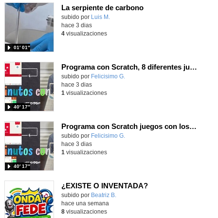
La serpiente de carbono
Contenido educativo.
subido por
Luis M.
-
hace 3 dias
4
visualizaciones
01′ 01″
Programa con Scratch, 8 diferentes juegos para vivir la emoción de los partidos de España en el mundial 2026
Contenido educativo.
subido por
Felicisimo G.
-
hace 3 dias
1
visualizaciones
40′ 17″
Programa con Scratch juegos con los partidos del mundial 2026 ganados por España
Contenido educativo.
subido por
Felicisimo G.
-
hace 3 dias
1
visualizaciones
40′ 17″
¿EXISTE O INVENTADA?
Contenido educativo.
subido por
Beatriz B.
-
hace una semana
8
visualizaciones