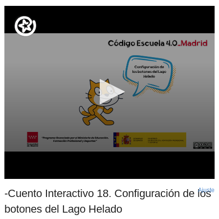
Ajuste
d
-Cuento Interactivo 18. Configuración de los
p
botones del Lago Helado