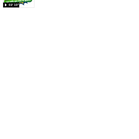
03′ 10″