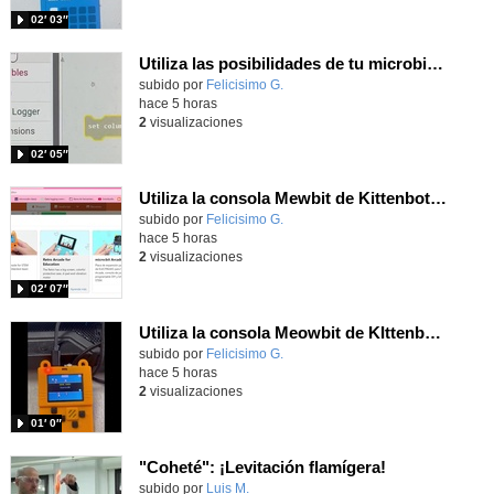
02′ 03″
Utiliza las posibilidades de tu microbit programando com MakeCode para medir temperatura y nivel de luz con Datalogger
Contenido educativo.
subido por
Felicisimo G.
-
hace 5 horas
2
visualizaciones
02′ 05″
Utiliza la consola Mewbit de Kittenbot para llevar tus juegos arcade de MakeCode a tu mano
Contenido educativo.
subido por
Felicisimo G.
-
hace 5 horas
2
visualizaciones
02′ 07″
Utiliza la consola Meowbit de KIttenbot para jugar con tus programas MakeCode Arcade
Contenido educativo.
subido por
Felicisimo G.
-
hace 5 horas
2
visualizaciones
01′ 0″
"Coheté": ¡Levitación flamígera!
Contenido educativo.
subido por
Luis M.
-