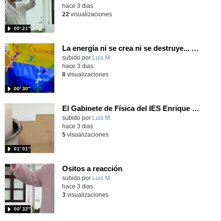
hace 3 dias
22
visualizaciones
00′ 21″
La energía ni se crea ni se destruye... ¡se experimenta! El Tierno en la Feria Madrid es Ciencia 2026
Contenido educativo.
subido por
Luis M.
-
hace 3 dias
8
visualizaciones
00′ 30″
El Gabinete de Física del IES Enrique Tierno Galván de Parla (Curso 25-26)
Contenido educativo.
subido por
Luis M.
-
hace 3 dias
5
visualizaciones
01′ 01″
Ositos a reacción
Contenido educativo.
subido por
Luis M.
-
hace 3 dias
3
visualizaciones
00′ 32″