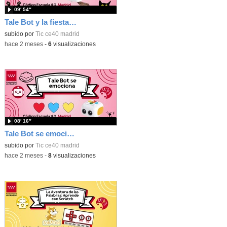
09′ 54″
Tale Bot y la fiesta de Halloween
subido por
Tic ce40 madrid
-
hace 2 meses
-
6
visualizaciones
08′ 16″
Tale Bot se emociona
subido por
Tic ce40 madrid
-
hace 2 meses
-
8
visualizaciones