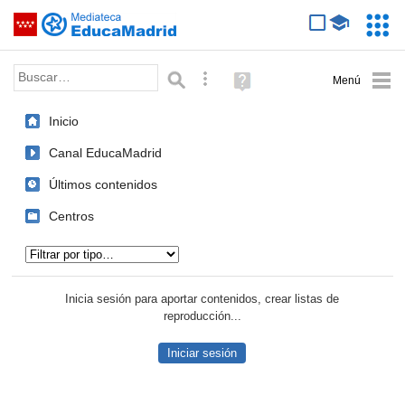
Mediateca de EducaMadrid
Saltar navegación
Servic
Educa
Palabra o frase:
Búsqueda avanzada
Ayuda
(en
ventana
Inicio
nueva)
Canal EducaMadrid
Últimos contenidos
Centros
Tipo de contenido:
Inicia sesión para aportar contenidos, crear listas de
reproducción...
Iniciar sesión